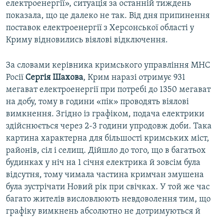
електроенергії», ситуація за останній тиждень
показала, що це далеко не так. Від дня припинення
поставок електроенергії з Херсонської області у
Криму відновились віялові відключення.
За словами керівника кримського управління МНС
Росії
Сергія Шахова
, Крим наразі отримує 931
мегават електроенергії при потребі до 1350 мегават
на добу, тому в години «пік» проводять віялові
вимкнення. Згідно із графіком, подача електрики
здійснюється через 2-3 години упродовж доби. Така
картина характерна для більшості кримських міст,
районів, сіл і селищ. Дійшло до того, що в багатьох
будинках у ніч на 1 січня електрика й зовсім була
відсутня, тому чимала частина кримчан змушена
була зустрічати Новий рік при свічках. У той же час
багато жителів висловлюють невдоволення тим, що
графіку вимкнень абсолютно не дотримуються й