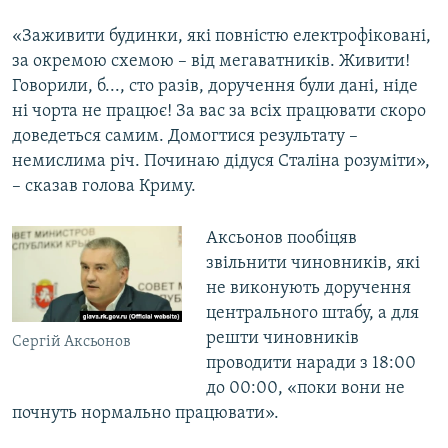
«Заживити будинки, які повністю електрофіковані,
за окремою схемою – від мегаватників. Живити!
Говорили, б..., сто разів, доручення були дані, ніде
ні чорта не працює! За вас за всіх працювати скоро
доведеться самим. Домогтися результату –
немислима річ. Починаю дідуся Сталіна розуміти»,
– сказав голова Криму.
Аксьонов пообіцяв
звільнити чиновників, які
не виконують доручення
центрального штабу, а для
решти чиновників
Сергій Аксьонов
проводити наради з 18:00
до 00:00, «поки вони не
почнуть нормально працювати».