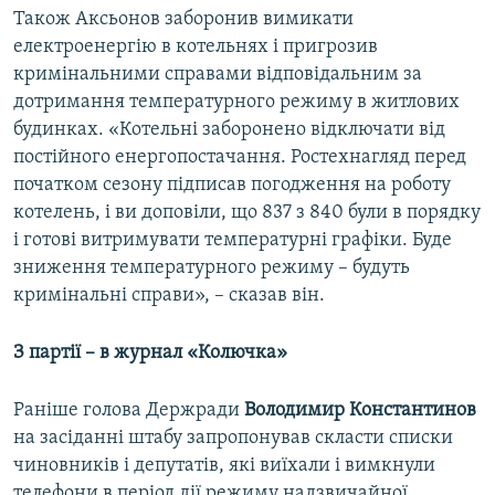
Також Аксьонов заборонив вимикати
електроенергію в котельнях і пригрозив
кримінальними справами відповідальним за
дотримання температурного режиму в житлових
будинках. «Котельні заборонено відключати від
постійного енергопостачання. Ростехнагляд перед
початком сезону підписав погодження на роботу
котелень, і ви доповіли, що 837 з 840 були в порядку
і готові витримувати температурні графіки. Буде
зниження температурного режиму – будуть
кримінальні справи», – сказав він.
З партії – в журнал «Колючка»
Раніше голова Держради
Володимир Константинов
на засіданні штабу запропонував скласти списки
чиновників і депутатів, які виїхали і вимкнули
телефони в період дії режиму надзвичайної