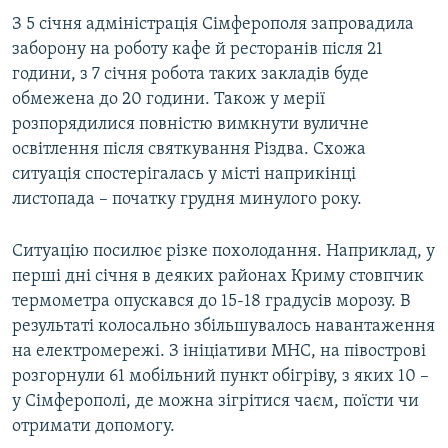
З 5 січня адміністрація Сімферополя запровадила
заборону на роботу кафе й ресторанів після 21
години, з 7 січня робота таких закладів буде
обмежена до 20 години. Також у мерії
розпорядилися повністю вимкнути вуличне
освітлення після святкування Різдва. Схожа
ситуація спостерігалась у місті наприкінці
листопада – початку грудня минулого року.
Ситуацію посилює різке похолодання. Наприклад, у
перші дні січня в деяких районах Криму стовпчик
термометра опускався до 15-18 градусів морозу. В
результаті колосально збільшувалось навантаження
на електромережі. З ініціативи МНС, на півострові
розгорнули 61 мобільний пункт обігріву, з яких 10 –
у Сімферополі, де можна зігрітися чаєм, поїсти чи
отримати допомогу.