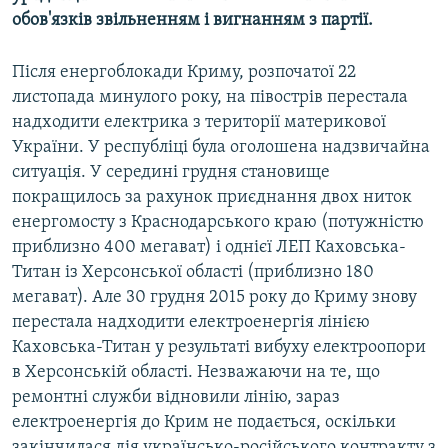
обов'язків звільненням і вигнанням з партії.
Після енергоблокади Криму, розпочатої 22
листопада минулого року, на півострів перестала
надходити електрика з території материкової
України. У республіці була оголошена надзвичайна
ситуація. У середині грудня становище
покращилось за рахунок приєднання двох ниток
енергомосту з Краснодарського краю (потужністю
приблизно 400 мегават) і однієї ЛЕП Каховська-
Титан із Херсонської області (приблизно 180
мегават). Але 30 грудня 2015 року до Криму знову
перестала надходити електроенергія лінією
Каховська-Титан у результаті вибуху електроопори
в Херсонській області. Незважаючи на те, що
ремонтні служби відновили лінію, зараз
електроенергія до Крим не подається, оскільки
закінчилася дія українсько-російського контракту з