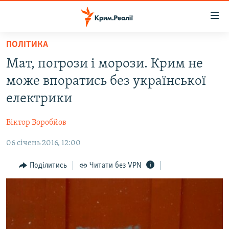
Доступність
посилання
Перейти
ПОЛІТИКА
до
НОВИНИ
Мат, погрози і морози. Крим не
основного
ВОДА.КРИМ
матеріалу
може впоратись без української
ВІДЕО ТА ФОТО
Перейти
електрики
до
ПОЛІТИКА
основної
Віктор Воробйов
БЛОГИ
навігації
Перейти
06 січень 2016, 12:00
ПОГЛЯД
до
ІНТЕРВ'Ю
Поділитись
Читати без VPN
пошуку
ВСЕ ЗА ДЕНЬ
СПЕЦПРОЕКТИ
ЯК ОБІЙТИ БЛОКУВАННЯ
ДЕПОРТАЦІЯ