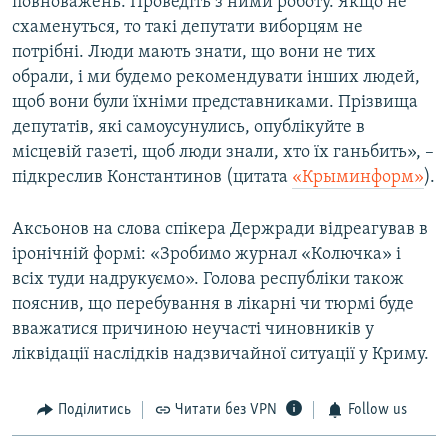
повноважень. Проведіть з ними роботу. Якщо не
схаменуться, то такі депутати виборцям не
потрібні. Люди мають знати, що вони не тих
обрали, і ми будемо рекомендувати інших людей,
щоб вони були їхніми представниками. Прізвища
депутатів, які самоусунулись, опублікуйте в
місцевій газеті, щоб люди знали, хто їх ганьбить», –
підкреслив Константинов (цитата
«Крыминформ»
).
Аксьонов на слова спікера Держради відреагував в
іронічній формі: «Зробимо журнал «Колючка» і
всіх туди надрукуємо». Голова республіки також
пояснив, що перебування в лікарні чи тюрмі буде
вважатися причиною неучасті чиновників у
ліквідації наслідків надзвичайної ситуації у Криму.
Поділитись
Читати без VPN
Follow us