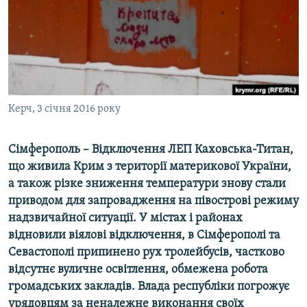
ВІДЕОУРОКИ «ELIFBE»
Русский
СВІДЧЕННЯ ОКУПАЦІЇ
Qırımtatar
УКРАЇНСЬКА ПРОБЛЕМА КРИМУ
ДОЛУЧАЙСЯ!
ІНФОГРАФІКА
Керч, 3 січня 2016 року
Сімферополь – Відключення ЛЕП Каховська-Титан,
Усі сайти RFE/RL
що живила Крим з території материкової України,
а також різке зниження температури знову стали
приводом для запровадження на півострові режиму
надзвичайної ситуації. У містах і районах
відновили віялові відключення, в Сімферополі та
Севастополі припинено рух тролейбусів, частково
відсутнє вуличне освітлення, обмежена робота
громадських закладів. Влада республіки погрожує
урядовцям за неналежне виконання своїх