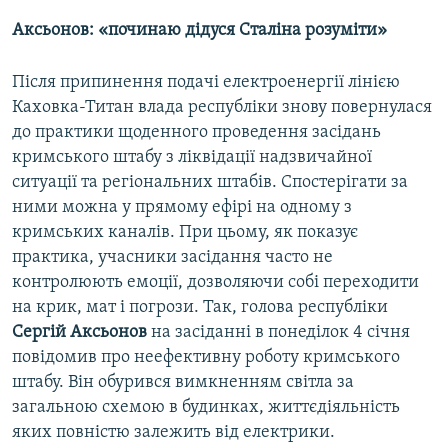
Аксьонов: «починаю дідуся Сталіна розуміти»
Після припинення подачі електроенергії лінією
Каховка-Титан влада республіки знову повернулася
до практики щоденного проведення засідань
кримського штабу з ліквідації надзвичайної
ситуації та регіональних штабів. Спостерігати за
ними можна у прямому ефірі на одному з
кримських каналів. При цьому, як показує
практика, учасники засідання часто не
контролюють емоції, дозволяючи собі переходити
на крик, мат і погрози. Так, голова республіки
Сергій Аксьонов
на засіданні в понеділок 4 січня
повідомив про неефективну роботу кримського
штабу. Він обурився вимкненням світла за
загальною схемою в будинках, життєдіяльність
яких повністю залежить від електрики.