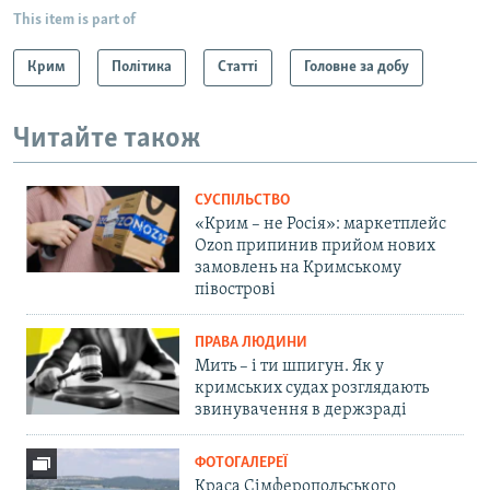
This item is part of
Крим
Політика
Статті
Головне за добу
Читайте також
СУСПІЛЬСТВО
«Крим – не Росія»: маркетплейс
Ozon припинив прийом нових
замовлень на Кримському
півострові
ПРАВА ЛЮДИНИ
Мить – і ти шпигун. Як у
кримських судах розглядають
звинувачення в держзраді
ФОТОГАЛЕРЕЇ
Краса Сімферопольського