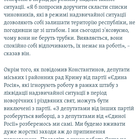
ситуації. «Я б попросив доручити скласти списки
чиновників, які в режимі надзвичайної ситуації
дозволяють собі залишати територію республіки, не
погодивши це зі штабом. І ми сьогодні з'ясовуємо,
чому вони не беруть трубки. Виявляється, вони
спокійно собі відпочивають, їх немає на роботі», –
сказав він.
Окрім того, як повідомив Константинов, депутати
міських і районних рад Криму від партії «Єдина
Росія», які ігнорують роботу в рамках штабу з
ліквідації надзвичайної ситуації в період
новорічних і різдвяних свят, можуть бути
виключені з партії. «З депутатами від інших партій
розберуться виборці, а з депутатами від «Єдиної
Росії» розберемось ми самі. Ми будемо вживати
дуже жорсткі заходи аж до припинення