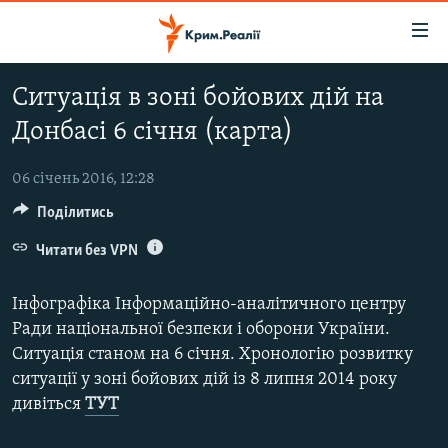
Доступність
посилання
Перейти
Ситуація в зоні бойових дій на
до
НОВИНИ
Донбасі 6 січня (карта)
основного
ВОДА.КРИМ
матеріалу
ВІДЕО ТА ФОТО
Перейти
06 січень 2016, 12:28
до
Поділитись
ПОЛІТИКА
основної
БЛОГИ
Читати без VPN
навігації
Перейти
ПОГЛЯД
Інфографіка Інформаційно-аналітичного центру
до
ІНТЕРВ'Ю
Ради національної безпеки і оборони України.
пошуку
Ситуація станом на 6 січня. Хронологію розвитку
ВСЕ ЗА ДЕНЬ
ситуації у зоні бойових дій із 8 липня 2014 року
СПЕЦПРОЕКТИ
дивіться
ТУТ
ЯК ОБІЙТИ БЛОКУВАННЯ
ДЕПОРТАЦІЯ