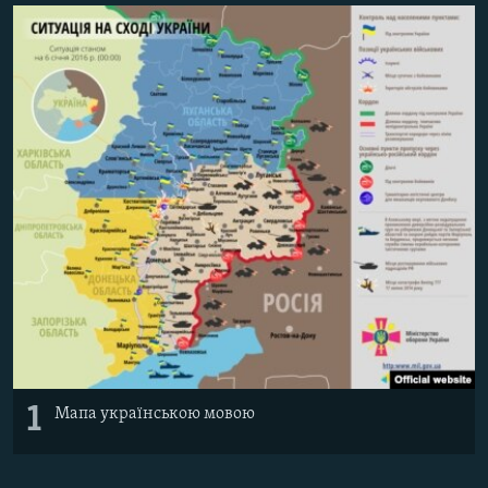
ВІДЕОУРОКИ «ELIFBE»
Русский
СВІДЧЕННЯ ОКУПАЦІЇ
Qırımtatar
УКРАЇНСЬКА ПРОБЛЕМА КРИМУ
ДОЛУЧАЙСЯ!
ІНФОГРАФІКА
Усі сайти RFE/RL
1
Мапа українською мовою