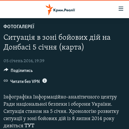
Доступність
посилання
Перейти
ФОТОГАЛЕРЕЇ
до
НОВИНИ
Ситуація в зоні бойових дій на
основного
ВОДА.КРИМ
матеріалу
Донбасі 5 січня (карта)
ВІДЕО ТА ФОТО
Перейти
до
05 січень 2016, 19:39
ПОЛІТИКА
основної
Поділитись
БЛОГИ
навігації
Перейти
Читати без VPN
ПОГЛЯД
до
ІНТЕРВ'Ю
пошуку
Інфографіка Інформаційно-аналітичного центру
ВСЕ ЗА ДЕНЬ
Ради національної безпеки і оборони України.
Ситуація станом на 5 січня. Хронологію розвитку
СПЕЦПРОЕКТИ
ситуації у зоні бойових дій із 8 липня 2014 року
ЯК ОБІЙТИ БЛОКУВАННЯ
ДЕПОРТАЦІЯ
дивіться
ТУТ