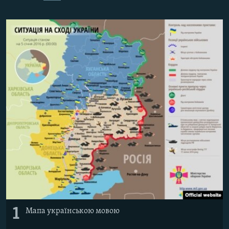
ВІДЕОУРОКИ «ELIFBE»
Русский
СВІДЧЕННЯ ОКУПАЦІЇ
Qırımtatar
УКРАЇНСЬКА ПРОБЛЕМА КРИМУ
ДОЛУЧАЙСЯ!
ІНФОГРАФІКА
Усі сайти RFE/RL
1
Мапа українською мовою