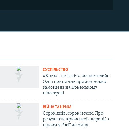
СУСПІЛЬСТВО
«Крим – не Росія»: маркетплейс
Ozon припинив прийом нових
замовлень на Кримському
півострові
ВІЙНА ТА КРИМ
Сорок днів, сорок ночей. Про
результати кримської операції з
примусу Росії до миру