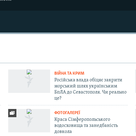
ВІЙНА ТА КРИМ
Російська влада обіцяє закрити
морський шлях українським
БпЛА до Севастополя. Чи реально
це?
ФОТОГАЛЕРЕЇ
Краса Сімферопольського
водосховища та занедбаність
довкола