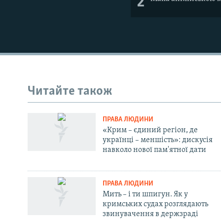
2
ВІДЕОУРОКИ «ELIFBE»
СВІДЧЕННЯ ОКУПАЦІЇ
УКРАЇНСЬКА ПРОБЛЕМА КРИМУ
ІНФОГРАФІКА
Читайте також
ПРАВА ЛЮДИНИ
«Крим – єдиний регіон, де
українці – меншість»: дискусія
навколо нової пам'ятної дати
ПРАВА ЛЮДИНИ
Мить – і ти шпигун. Як у
кримських судах розглядають
звинувачення в держзраді