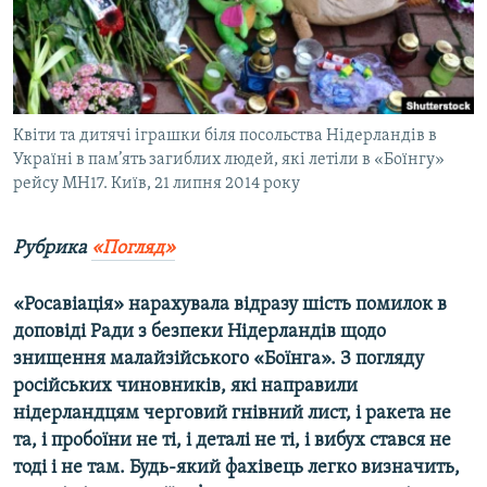
ВІДЕОУРОКИ «ELIFBE»
Русский
СВІДЧЕННЯ ОКУПАЦІЇ
Qırımtatar
УКРАЇНСЬКА ПРОБЛЕМА КРИМУ
ДОЛУЧАЙСЯ!
Квіти та дитячі іграшки біля посольства Нідерландів в
ІНФОГРАФІКА
Україні в пам’ять загиблих людей, які летіли в «Боїнгу»
рейсу MH17. Київ, 21 липня 2014 року
Усі сайти RFE/RL
Рубрика
«Погляд»
«Росавіація» нарахувала відразу шість помилок в
доповіді Ради з безпеки Нідерландів щодо
знищення малайзійського «Боїнга». З погляду
російських чиновників, які направили
нідерландцям черговий гнівний лист, і ракета не
та, і пробоїни не ті, і деталі не ті, і вибух стався не
тоді і не там. Будь-який фахівець легко визначить,