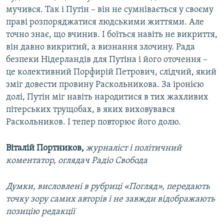
мучився. Так і Путін – він не сумнівається у своєму
праві розпоряджатися людськими життями. Але
точно знає, що вчинив. І боїться навіть не викриття,
він давно викритий, а визнання злочину. Рада
безпеки Нідерландів для Путіна і його оточення –
це колективний Порфирій Петрович, слідчий, який
зміг довести провину Раскольникова. За іронією
долі, Путін міг навіть народитися в тих жахливих
пітерських трущобах, в яких виховувався
Раскольников. І тепер повторює його долю.
Віталій Портников,
журналіст і політичний
коментатор, оглядач Радіо Свобода
Думки, висловлені в рубриці «Погляд», передають
точку зору самих авторів і не завжди відображають
позицію редакції