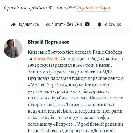
Оригінал публікації –​ на сайті
Радіо Свобода
Поділитись
Читати без VPN
Follow us
Віталій Портников
Київський журналіст, оглядач Радіо Свобода
та
Крим.Реалії
. Співпрацює з Радіо Свобода з
1991 року. Народився в 1967 році в Києві.
Закінчив факультет журналістики МДУ.
Працював парламентським кореспондентом
«Молоді України», колумністом низки
українських, російських, білоруських,
польських, ізраїльських, латвійських газет та
інтернет-видань. Також є засновником і
ведучим телевізійної дискусійної програми
«Політклуб», що виходить зараз в ефірі
телеканалу «Еспресо». У російській редакції
Радіо Свобода веде програму «Дороги до