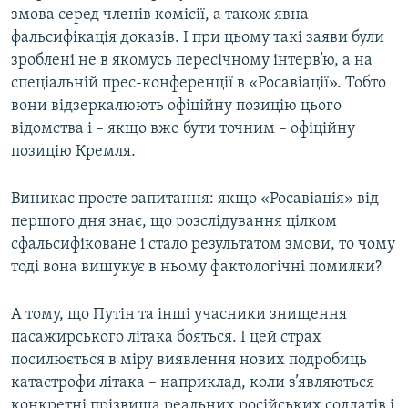
змова серед членів комісії, а також явна
фальсифікація доказів. І при цьому такі заяви були
зроблені не в якомусь пересічному інтерв’ю, а на
спеціальній прес-конференції в «Росавіації». Тобто
вони відзеркалюють офіційну позицію цього
відомства і – якщо вже бути точним – офіційну
позицію Кремля.
Виникає просте запитання: якщо «Росавіація» від
першого дня знає, що розслідування цілком
сфальсифіковане і стало результатом змови, то чому
тоді вона вишукує в ньому фактологічні помилки?
А тому, що Путін та інші учасники знищення
пасажирського літака бояться. І цей страх
посилюється в міру виявлення нових подробиць
катастрофи літака – наприклад, коли з’являються
конкретні прізвища реальних російських солдатів і