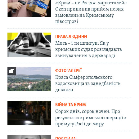
«Крим – не Росія»: маркетплейс
Ozon припинив прийом нових
замовлень на Кримському
півострові
ПРАВА ЛЮДИНИ
Мить – і ти шпигун. Як у
кримських судах розглядають
звинувачення в держзраді
ФОТОГАЛЕРЕЇ
Краса Сімферопольського
водосховища та занедбаність
довкола
ВІЙНА ТА КРИМ
Сорок днів, сорок ночей. Про
результати кримської операції з
примусу Росії до миру