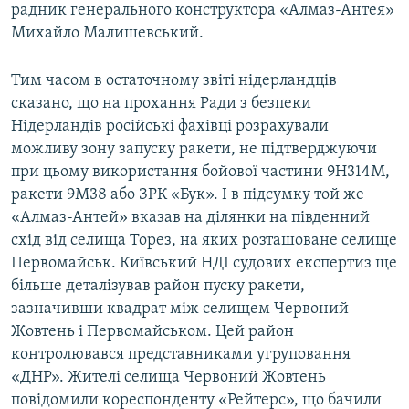
радник генерального конструктора «Алмаз-Антея»
Михайло Малишевський.
Тим часом в остаточному звіті нідерландців
сказано, що на прохання Ради з безпеки
Нідерландів російські фахівці розрахували
можливу зону запуску ракети, не підтверджуючи
при цьому використання бойової частини 9Н314М,
ракети 9М38 або ЗРК «Бук». І в підсумку той же
«Алмаз-Антей» вказав на ділянки на південний
схід від селища Торез, на яких розташоване селище
Первомайськ. Київський НДІ судових експертиз ще
більше деталізував район пуску ракети,
зазначивши квадрат між селищем Червоний
Жовтень і Первомайськом. Цей район
контролювався представниками угруповання
«ДНР». Жителі селища Червоний Жовтень
повідомили кореспонденту «Рейтерс», що бачили