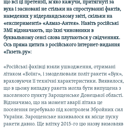
що всі ці претензії, м’яко кажучи, притягнуті за
вуха і засновані не стільки на спростуванні фактів,
наведених у нідерландському звіті, скільки на
«експерименті» «Алмаз-Антея». Навіть російські
ЗМІ відзначають, що їхні чиновники в
буквальному сенсі слова плутаються у свідченнях.
Ось пряма цитата з російського інтернет-видання
«Газета.ру»:
«Російські фахівці взяли ушкодження, отримані
літаком «Боїнг», і змоделювали політ ракети «Бук»,
враховуючи її технічні характеристики. Виявилося,
що в цьому випадку ракета могла бути випущена з
населеного пункту Зарощенське Донецької області.
Відзначимо, що на момент аварії літака це
поселення перебувало під контролем Збройних сил
України. Зарощенське називалося як місце пуску
ракети давно. Ще влітку 2015-го цю назву вимовляв