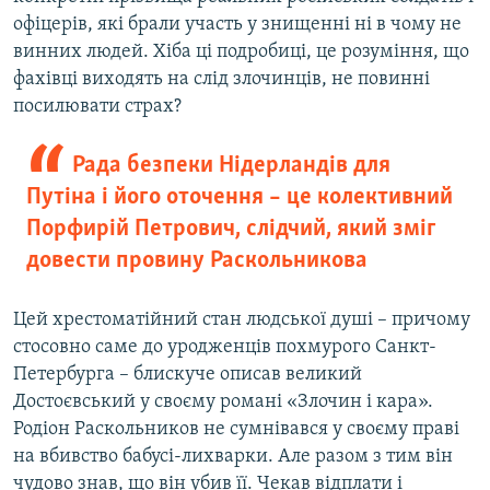
офіцерів, які брали участь у знищенні ні в чому не
винних людей. Хіба ці подробиці, це розуміння, що
фахівці виходять на слід злочинців, не повинні
посилювати страх?
Рада безпеки Нідерландів для
Путіна і його оточення – це колективний
Порфирій Петрович, слідчий, який зміг
довести провину Раскольникова
Цей хрестоматійний стан людської душі – причому
стосовно саме до уродженців похмурого Санкт-
Петербурга – блискуче описав великий
Достоєвський у своєму романі «Злочин і кара».
Родіон Раскольников не сумнівався у своєму праві
на вбивство бабусі-лихварки. Але разом з тим він
чудово знав, що він убив її. Чекав відплати і