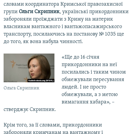
словами координатора Кримської правозахисної
групи
Ольги Скрипник
, українські прикордонники
забороняли проїжджати з Криму на материк
власникам вантажного і вантажопасажирського
транспорту, посилаючись на постанову № 1035 ще
до того, як вона набула чинності.
«Ще до 16 січня
прикордонники на неї
посилались і таким чином
обмежували пересування
людей. І не просто
Ольга Скрипник
обмежували, а з метою
вимагання хабара», –
стверджує Скрипник.
Крім того, за її словами, прикордонники
забороняли кримчанам на вантажному і