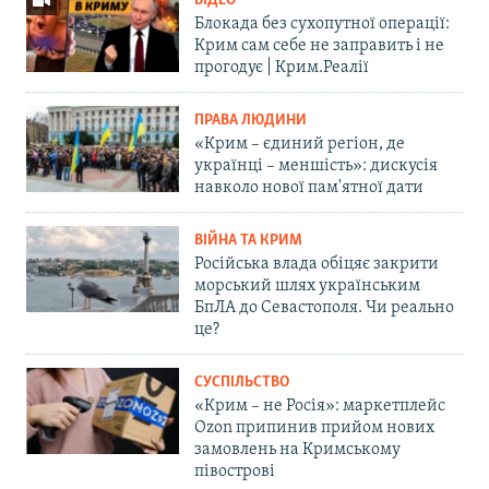
ВІДЕО
Блокада без сухопутної операції:
Крим сам себе не заправить і не
прогодує | Крим.Реалії
ПРАВА ЛЮДИНИ
«Крим – єдиний регіон, де
українці – меншість»: дискусія
навколо нової пам'ятної дати
ВІЙНА ТА КРИМ
Російська влада обіцяє закрити
морський шлях українським
БпЛА до Севастополя. Чи реально
це?
СУСПІЛЬСТВО
«Крим – не Росія»: маркетплейс
Ozon припинив прийом нових
замовлень на Кримському
півострові