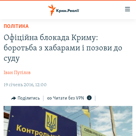
Доступність
посилання
Перейти
ПОЛІТИКА
до
НОВИНИ
Офіційна блокада Криму:
основного
ВОДА.КРИМ
матеріалу
боротьба з хабарами і позови до
ВІДЕО ТА ФОТО
Перейти
суду
до
ПОЛІТИКА
основної
Іван Путілов
БЛОГИ
навігації
Перейти
19 січень 2016, 12:00
ПОГЛЯД
до
ІНТЕРВ'Ю
Поділитись
Читати без VPN
пошуку
ВСЕ ЗА ДЕНЬ
СПЕЦПРОЕКТИ
ЯК ОБІЙТИ БЛОКУВАННЯ
ДЕПОРТАЦІЯ