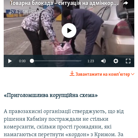
Товарна блокада – ситуація на адмінкордоні з Кримом (відео)
by
Крим.Реалії
No media source currently available
0:00
1:23
Завантажити на комп'ютер
«Приголомшлива корупційна схема»
А правозахисні організації стверджують, що від
рішення Кабміну постраждали не стільки
комерсанти, скільки прості громадяни, які
намагаються перетнути «кордон» з Кримом. За