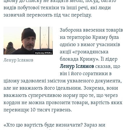
цьому до списку не входять меблі, посуд, багато
видів побутової техніки та інші речі, які люди
зазвичай перевозять під час переїзду.
Заборона ввезення товарів
на територію Криму була
однією з вимог учасників
акції «громадянська
блокада Криму». Її лідер
Ленур Іслямов
Ленур Іслямов
сказав, що
він і його соратники в
цілому задоволені змістом ухваленого документа,
але не вважають його ідеальним. Зокрема, вони
вважають суперечливою норму про те, що через
кордон не можна провозити товари, вартість яких
перевищує 10 тисяч гривень.
«Хто цю вартість буде визначати? Зараз ми