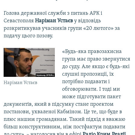
Голова державної служби з питань АРК і
Севастополя
Наріман Устаєв
у відповідь
розкритикував учасників групи «20 лютого» за
подачу цього позову.
«Будь-яка правозахисна
група має право звернутися
до суду. Але якщо є будь-які
слушні пропозиції, їх
потрібно подавати і
Наріман Устаєв
обговорювати. І тоді ми
може підготувати пакет
документів, який в підсумку стане проектом
постанови, ухваленої Кабміном. Це те, що буде в
плюс нашим громадянам. Такий підхід я вважаю
більш конструктивним, ніж постфактум подавати
до суду», – наголосив він в ефірі
Радіо Крим.Реалії
.