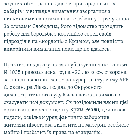
жодних обставин не давати прикордонникам
хабарів і у випадку вимагання звертатися з
письмовими скаргами і на телефонну гарячу лінію.
За словами Слободяна, його відомство проводить
роботу для боротьби з корупцією серед своїх
підрозділів на «кордоні» з Кримом, але повністю
викорінити вимагання поки що не вдалось.
Практично відразу після опублікування постанови
№ 1035 правозахисна група «20 лютого», створена
за ініціативою екс-міністра курортів і туризму АРК
Олександра Лієва, подала до Окружного
адміністративного суду Києва позов із вимогою
скасувати цей документ. Як повідомили члени цієї
організації кореспонденту
Крим.Реалії
, цей позов
подали, оскільки уряд фактично заборонив
жителям півострова вивозити на материк особисте
майно і позбавив їх права на евакуацію.