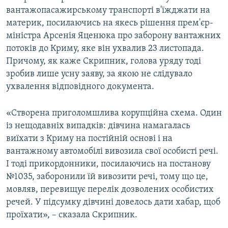
вантажопасажирському транспорті в'їжджати на
материк, посилаючись на якесь рішення прем'єр-
міністра Арсенія Яценюка про заборону вантажних
потоків до Криму, яке він ухвалив 23 листопада.
Причому, як каже Скрипник, голова уряду тоді
зробив лише усну заяву, за якою не слідувало
ухвалення відповідного документа.
«Створена приголомшлива корупційна схема. Один
із нещодавніх випадків: дівчина намагалась
виїхати з Криму на постійній основі і на
вантажному автомобілі вивозила свої особисті речі.
І тоді прикордонники, посилаючись на постанову
№1035, заборонили їй вивозити речі, тому що це,
мовляв, перевищує перелік дозволених особистих
речей. У підсумку дівчині довелось дати хабар, щоб
проїхати», – сказала Скрипник.