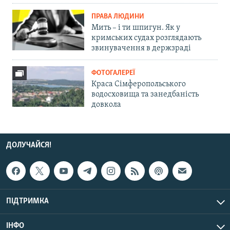
ПРАВА ЛЮДИНИ
Мить – і ти шпигун. Як у
кримських судах розглядають
звинувачення в держзраді
ФОТОГАЛЕРЕЇ
Краса Сімферопольського
водосховища та занедбаність
довкола
ДОЛУЧАЙСЯ!
ПІДТРИМКА
ІНФО