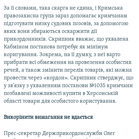
За її словами, така скарга не єдина, і Кримська
правозахисна група зараз допомагає кримчанам
підготувати низку судових позовів, за допомогою
яких вони збираються оскаржити дії
прикордонників. Скрипник вважає, що ухвалена
Кабміном постанова потребує як мінімум
коригування. Зокрема, на її думку, з неї варто
прибрати всі обмеження на провезення особистих
речей, а також змінити перелік товарів, які можна
провести через «кордон». Скрипник стверджує, що
у зв'язку з ухваленням постанови №1035 кримчани
позбавлені можливості купити в Херсонській
області товари для особистого користування.
Викорінити вимагання не вдається
Прес-секретар Держприкордонслужби Олег