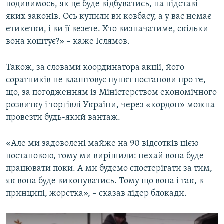
подивимось, як це буде відбуватись, на підставі
яких законів. Ось купили ви ковбасу, а у вас немає
етикетки, і ви її везете. Хто визначатиме, скільки
вона коштує?» – каже Іслямов.
Також, за словами координатора акції, його
соратників не влаштовує пункт постанови про те,
що, за погодженням із Міністерством економічного
розвитку і торгівлі України, через «кордон» можна
провезти будь-який вантаж.
«Але ми задоволені майже на 90 відсотків цією
постановою, тому ми вирішили: нехай вона буде
працювати поки. А ми будемо спостерігати за тим,
як вона буде виконуватись. Тому що вона і так, в
принципі, жорстка», – сказав лідер блокади.