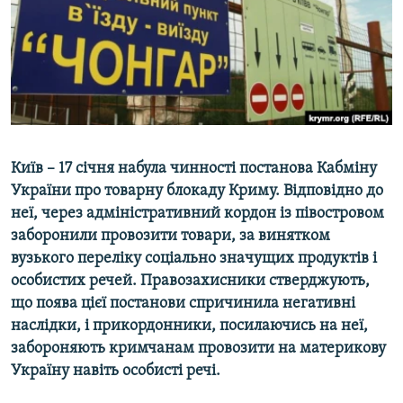
ВІДЕОУРОКИ «ELIFBE»
Русский
СВІДЧЕННЯ ОКУПАЦІЇ
Qırımtatar
УКРАЇНСЬКА ПРОБЛЕМА КРИМУ
ДОЛУЧАЙСЯ!
ІНФОГРАФІКА
Київ – 17 січня набула чинності постанова Кабміну
України про товарну блокаду Криму. Відповідно до
Усі сайти RFE/RL
неї, через адміністративний кордон із півостровом
заборонили провозити товари, за винятком
вузького переліку соціально значущих продуктів і
особистих речей. Правозахисники стверджують,
що поява цієї постанови спричинила негативні
наслідки, і прикордонники, посилаючись на неї,
забороняють кримчанам провозити на материкову
Україну навіть особисті речі.