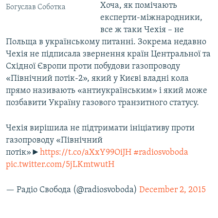
Хоча, як помічають
Богуслав Соботка
експерти-міжнародники,
все ж таки Чехія – не
Польща в українському питанні. Зокрема недавно
Чехія не підписала звернення країн Центральної та
Східної Європи проти побудови газопроводу
«Північний потік-2», який у Києві владні кола
прямо називають «антиукраїнським» і який може
позбавити Україну газового транзитного статусу.
Чехія вирішила не підтримати ініціативу проти
газопроводу «Північний
потік»►
https://t.co/aXxY99OiJH
#radiosvoboda
pic.twitter.com/5jLKmtwutH
— Радіо Свобода (@radiosvoboda)
December 2, 2015