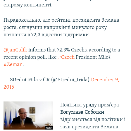
старому континенті.
Парадоксально, але рейтинг президента Земана
росте, сягнувши наприкінці минулого року
позначки в 72,3 відсотки підтримки.
@JanCulik
informs that 72.3% Czechs, according to a
recent opinion poll, like
#Czech
President Miloš
#Zeman
.
— Střední třída v ČR (@Stredni_trida)
December 9,
2015
Політика уряду прем’єра
Богуслава Соботки
відрізняється від політики і
заяв президента Земана.