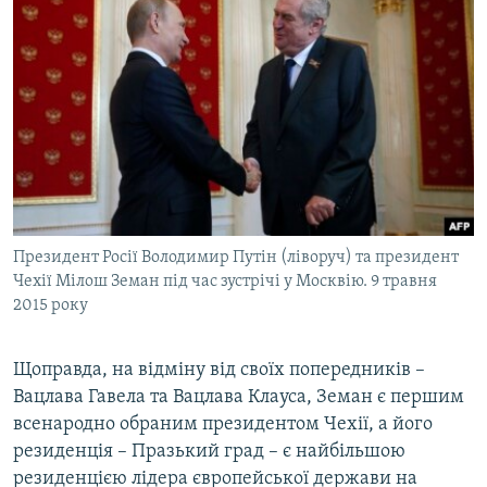
Президент Росії Володимир Путін (ліворуч) та президент
Чехії Мілош Земан під час зустрічі у Москвію. 9 травня
2015 року
Щоправда, на відміну від своїх попередників –
Вацлава Гавела та Вацлава Клауса, Земан є першим
всенародно обраним президентом Чехії, а його
резиденція – Празький град – є найбільшою
резиденцією лідера європейської держави на