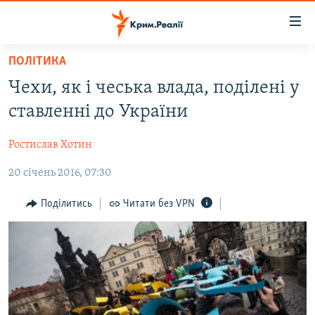
Доступність
посилання
Перейти
ПОЛІТИКА
до
НОВИНИ
Чехи, як і чеська влада, поділені у
основного
ВОДА.КРИМ
матеріалу
ставленні до України
ВІДЕО ТА ФОТО
Перейти
до
Ростислав Хотин
ПОЛІТИКА
основної
20 січень 2016, 07:30
БЛОГИ
навігації
Перейти
ПОГЛЯД
Поділитись
Читати без VPN
до
ІНТЕРВ'Ю
пошуку
ВСЕ ЗА ДЕНЬ
СПЕЦПРОЕКТИ
ЯК ОБІЙТИ БЛОКУВАННЯ
ДЕПОРТАЦІЯ