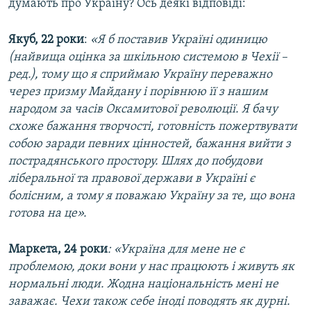
думають про Україну? Ось деякі відповіді:
Якуб, 22 роки
:
«
Я б поставив Україні один
и
цю
(найвища оцінка за шкільною системою в Чехії –
ред.), тому що я сприймаю Україну переважно
через призму Майдану і порівнюю її з нашим
народом за часів Оксамитової революції. Я бачу
схоже бажання творчості, готовність пожертвувати
собою заради певних цінностей, бажання вийти з
пострадянського простору. Шлях до побудови
ліберальної та правової держави в Україні є
болісним, а тому я поважаю Україну за те, що вона
готова на це
»
.
Маркета, 24 роки
: «Україна для мене не є
проблемою, доки вони у нас працюють і живуть як
нормальні люди. Жодна національність мені не
заважає. Чехи також себе іноді поводять як дурні.