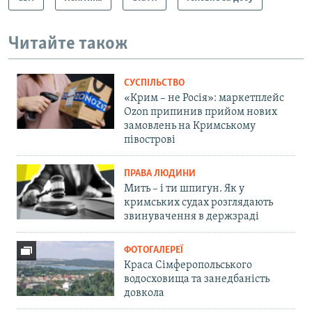
Читайте також
СУСПІЛЬСТВО
«Крим – не Росія»: маркетплейс
Ozon припинив прийом нових
замовлень на Кримському
півострові
ПРАВА ЛЮДИНИ
Мить – і ти шпигун. Як у
кримських судах розглядають
звинувачення в держзраді
ФОТОГАЛЕРЕЇ
Краса Сімферопольського
водосховища та занедбаність
довкола