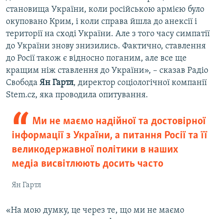
становища України, коли російською армією було
окуповано Крим, і коли справа йшла до анексії і
території на сході України. Але з того часу симпатії
до України знову знизились. Фактично, ставлення
до Росії також є відносно поганим, але все ще
кращим ніж ставлення до України», – сказав Радіо
Свобода
Ян Гартл
, директор соціологічної компанії
Stem.cz, яка проводила опитування.
Ми не маємо надійної та достовірної
інформації з України, а питання Росії та її
великодержавної політики в наших
медіа висвітлюють досить часто
Ян Гартл
«На мою думку, це через те, що ми не маємо