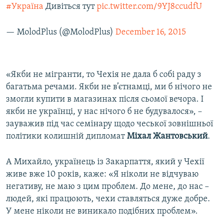
#Україна
Дивіться тут
pic.twitter.com/9YJ8ccudfU
— MolodPlus (@MolodPlus)
December 16, 2015
«Якби не мігранти, то Чехія не дала б собі раду з
багатьма речами. Якби не в’єтнамці, ми б нічого не
змогли купити в магазинах після сьомої вечора. І
якби не українці, у нас нічого б не будувалося», –
зауважив під час семінару щодо чеської зовнішньої
політики колишній дипломат
Міхал Жантовський
.
А Михайло, українець із Закарпаття, який у Чехії
живе вже 10 років, каже: «Я ніколи не відчуваю
негативу, не маю з цим проблем. До мене, до нас –
людей, які працюють, чехи ставляться дуже добре.
У мене ніколи не виникало подібних проблем».