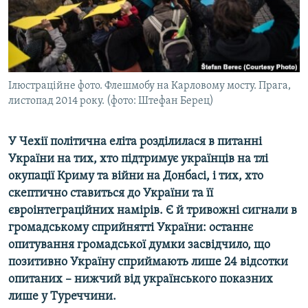
ВІДЕОУРОКИ «ELIFBE»
Русский
СВІДЧЕННЯ ОКУПАЦІЇ
Qırımtatar
УКРАЇНСЬКА ПРОБЛЕМА КРИМУ
ДОЛУЧАЙСЯ!
Ілюстраційне фото. Флешмобу на Карловому мосту. Прага,
ІНФОГРАФІКА
листопад 2014 року. (фото: Штефан Берец)
У Чехії політична еліта розділилася в питанні
Усі сайти RFE/RL
України на тих, хто підтримує українців на тлі
окупації Криму та війни на Донбасі, і тих, хто
скептично ставиться до України та її
євроінтеграційних намірів. Є й тривожні сигнали в
громадському сприйнятті України: останнє
опитування громадської думки засвідчило, що
позитивно Україну сприймають лише 24 відсотки
опитаних – нижчий від українського показних
лише у Туреччини.