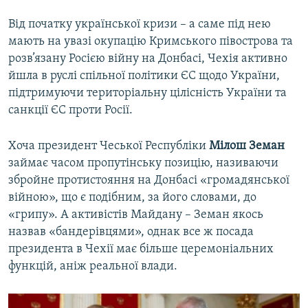
Від початку української кризи – а саме під нею
мають на увазі окупацію Кримського півострова та
розв’язану Росією війну на Донбасі, Чехія активно
йшла в руслі спільної політики ЄС щодо України,
підтримуючи територіальну цілісність України та
санкції ЄС проти Росії.
Хоча президент Чеської Республіки
Мілош Земан
займає часом пропутінську позицію, називаючи
збройне протистояння на Донбасі «громадянської
війною», що є подібним, за його словами, до
«грипу». А активістів Майдану – Земан якось
назвав «бандерівцями», однак все ж посада
президента в Чехії має більше церемоніальних
функцій, аніж реальної влади.