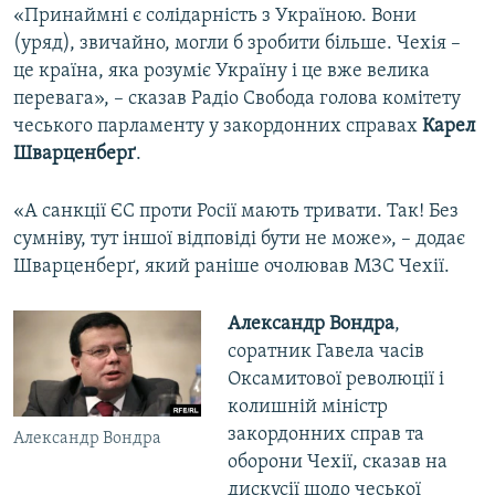
«Принаймні є солідарність з Україною. Вони
(уряд), звичайно, могли б зробити більше. Чехія –
це країна, яка розуміє Україну і це вже велика
перевага», – сказав Радіо Свобода голова комітету
чеського парламенту у закордонних справах
Карел
Шварценберґ
.
«А санкції ЄС проти Росії мають тривати. Так! Без
сумніву, тут іншої відповіді бути не може», – додає
Шварценберґ, який раніше очолював МЗС Чехії.
Александр Вондра
,
соратник Гавела часів
Оксамитової революції і
колишній міністр
закордонних справ та
Александр Вондра
оборони Чехії, сказав на
дискусії щодо чеської