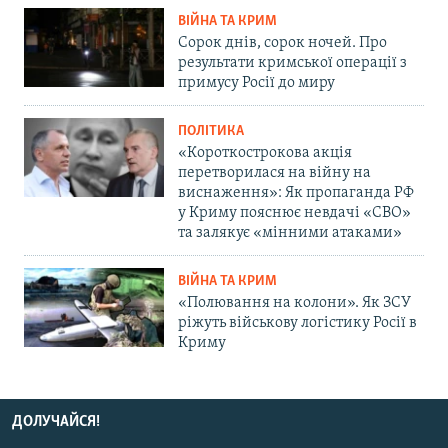
ВІЙНА ТА КРИМ
Сорок днів, сорок ночей. Про
результати кримської операції з
примусу Росії до миру
ПОЛІТИКА
«Короткострокова акція
перетворилася на війну на
виснаження»: Як пропаганда РФ
у Криму пояснює невдачі «СВО»
та залякує «мінними атаками»
ВІЙНА ТА КРИМ
«Полювання на колони». Як ЗСУ
ріжуть військову логістику Росії в
Криму
ДОЛУЧАЙСЯ!