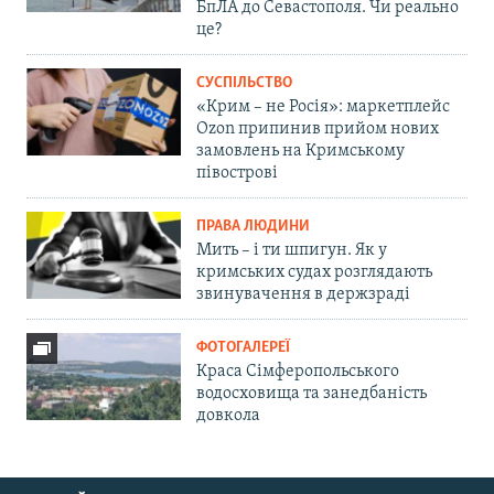
БпЛА до Севастополя. Чи реально
це?
СУСПІЛЬСТВО
«Крим – не Росія»: маркетплейс
Ozon припинив прийом нових
замовлень на Кримському
півострові
ПРАВА ЛЮДИНИ
Мить – і ти шпигун. Як у
кримських судах розглядають
звинувачення в держзраді
ФОТОГАЛЕРЕЇ
Краса Сімферопольського
водосховища та занедбаність
довкола