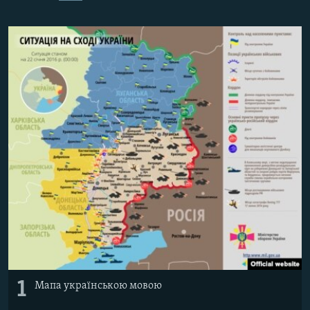
ВІДЕОУРОКИ «ELIFBE»
Русский
СВІДЧЕННЯ ОКУПАЦІЇ
Qırımtatar
УКРАЇНСЬКА ПРОБЛЕМА КРИМУ
ДОЛУЧАЙСЯ!
ІНФОГРАФІКА
Усі сайти RFE/RL
1
Мапа українською мовою