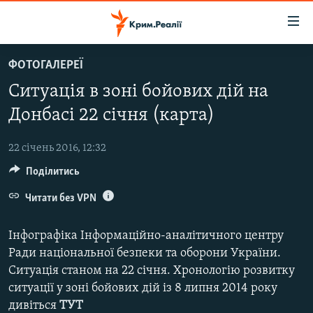
Доступність
посилання
Перейти
ФОТОГАЛЕРЕЇ
до
НОВИНИ
Ситуація в зоні бойових дій на
основного
ВОДА.КРИМ
матеріалу
Донбасі 22 січня (карта)
ВІДЕО ТА ФОТО
Перейти
до
22 січень 2016, 12:32
ПОЛІТИКА
основної
Поділитись
БЛОГИ
навігації
Перейти
Читати без VPN
ПОГЛЯД
до
ІНТЕРВ'Ю
пошуку
Інфографіка Інформаційно-аналітичного центру
ВСЕ ЗА ДЕНЬ
Ради національної безпеки та оборони України.
Ситуація станом на 22 січня. Хронологію розвитку
СПЕЦПРОЕКТИ
ситуації у зоні бойових дій із 8 липня 2014 року
ЯК ОБІЙТИ БЛОКУВАННЯ
ДЕПОРТАЦІЯ
дивіться
ТУТ