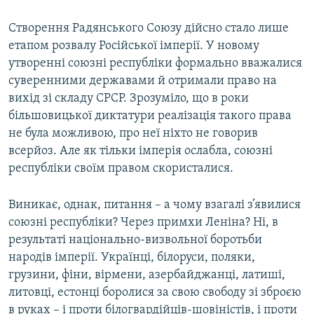
Створення Радянського Союзу дійсно стало лише
етапом розвалу Російської імперії. У новому
утворенні союзні республіки формально вважалися
суверенними державами й отримали право на
вихід зі складу СРСР. Зрозуміло, що в роки
більшовицької диктатури реалізація такого права
не була можливою, про неї ніхто не говорив
всерйоз. Але як тільки імперія ослабла, союзні
республіки своїм правом скористалися.
Виникає, однак, питання – а чому взагалі з’явилися
союзні республіки? Через примхи Леніна? Ні, в
результаті національно-визвольної боротьби
народів імперії. Українці, білоруси, поляки,
грузини, фіни, вірмени, азербайджанці, латиші,
литовці, естонці боролися за свою свободу зі зброєю
в руках – і проти білогвардійців-шовіністів, і проти