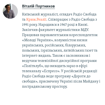
Віталій Портников
Київський журналіст, оглядач Радіо Свобода
та
Крим.Реалії
. Співпрацює з Радіо Свобода з
1991 року. Народився в 1967 році в Києві.
Закінчив факультет журналістики МДУ.
Працював парламентським кореспондентом
«Молоді України», колумністом низки
українських, російських, білоруських,
польських, ізраїльських, латвійських газет та
інтернет-видань. Також є засновником і
ведучим телевізійної дискусійної програми
«Політклуб», що виходить зараз в ефірі
телеканалу «Еспресо». У російській редакції
Радіо Свобода веде програму «Дороги до
свободи», присвячену Україні після Майдану і
пострадянському простору.