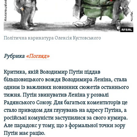
ВІДЕОУРОКИ «ELIFBE»
Русский
СВІДЧЕННЯ ОКУПАЦІЇ
Qırımtatar
УКРАЇНСЬКА ПРОБЛЕМА КРИМУ
ДОЛУЧАЙСЯ!
Політична карикатура Олексія Кустовського
ІНФОГРАФІКА
Рубрика
«Погляд»
Усі сайти RFE/RL
Критика, якій Володимир Путін піддав
більшовицького вождя Володимира Леніна, стала
одним із важливих новинних сюжетів останнього
тижня. Путін звинуватив Леніна у розвалі
Радянського Союзу. Для багатьох коментаторів це
стало приводом для глузувань на адресу Путіна, а
російські комуністи заступилися за свого кумира.
Але парадокс у тому, що з формальної точки зору
Путін має рацію.