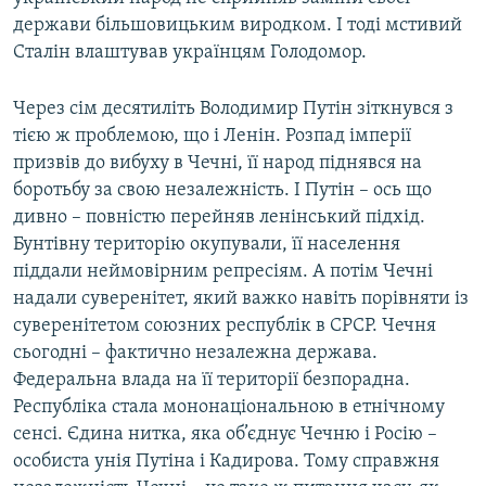
держави більшовицьким виродком. І тоді мстивий
Сталін влаштував українцям Голодомор.
Через сім десятиліть Володимир Путін зіткнувся з
тією ж проблемою, що і Ленін. Розпад імперії
призвів до вибуху в Чечні, її народ піднявся на
боротьбу за свою незалежність. І Путін – ось що
дивно – повністю перейняв ленінський підхід.
Бунтівну територію окупували, її населення
піддали неймовірним репресіям. А потім Чечні
надали суверенітет, який важко навіть порівняти із
суверенітетом союзних республік в СРСР. Чечня
сьогодні – фактично незалежна держава.
Федеральна влада на її території безпорадна.
Республіка стала мононаціональною в етнічному
сенсі. Єдина нитка, яка об’єднує Чечню і Росію –
особиста унія Путіна і Кадирова. Тому справжня