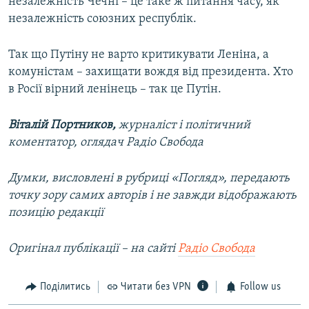
незалежність Чечні – це таке ж питання часу, як
незалежність союзних республік.
Так що Путіну не варто критикувати Леніна, а
комуністам – захищати вождя від президента. Хто
в Росії вірний ленінець – так це Путін.
Віталій Портников,
журналіст і політичний
коментатор, оглядач Радіо Свобода
Думки, висловлені в рубриці «Погляд», передають
точку зору самих авторів і не завжди відображають
позицію редакції
Оригінал публікації – на сайті
Радіо Свобода
Поділитись
Читати без VPN
Follow us