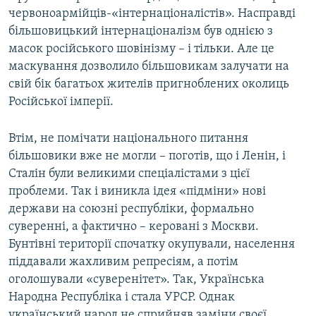
червоноармійців-«інтернаціоналістів». Насправді
більшовицький інтернаціоналізм був однією з
масок російського шовінізму – і тільки. Але це
маскування дозволило більшовикам залучати на
свій бік багатьох жителів пригноблених околиць
Російської імперії.
Втім, не помічати національного питання
більшовики вже не могли – поготів, що і Ленін, і
Сталін були великими спеціалістами з цієї
проблеми. Так і виникла ідея «підміни» нові
держави на союзні республіки, формально
суверенні, а фактично – керовані з Москви.
Бунтівні території спочатку окупували, населення
піддавали жахливим репресіям, а потім
оголошували «суверенітет». Так, Українська
Народна Республіка і стала УРСР. Однак
український народ не сприйняв заміни своєї