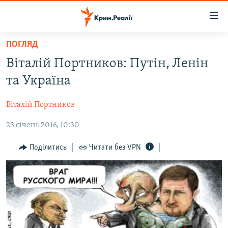
Доступність
посилання
Перейти
ПОГЛЯД
до
НОВИНИ
Віталій Портников: Путін, Ленін
основного
ВОДА.КРИМ
матеріалу
та Україна
ВІДЕО ТА ФОТО
Перейти
до
Віталій Портников
ПОЛІТИКА
основної
23 січень 2016, 10:30
БЛОГИ
навігації
Перейти
ПОГЛЯД
Поділитись
Читати без VPN
до
ІНТЕРВ'Ю
пошуку
ВСЕ ЗА ДЕНЬ
СПЕЦПРОЕКТИ
ЯК ОБІЙТИ БЛОКУВАННЯ
ДЕПОРТАЦІЯ