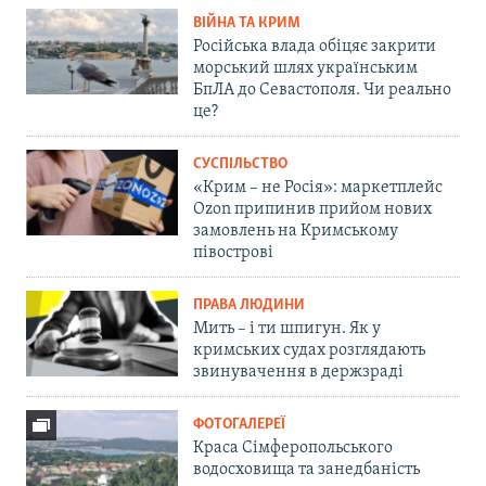
ВІЙНА ТА КРИМ
Російська влада обіцяє закрити
морський шлях українським
БпЛА до Севастополя. Чи реально
це?
СУСПІЛЬСТВО
«Крим – не Росія»: маркетплейс
Ozon припинив прийом нових
замовлень на Кримському
півострові
ПРАВА ЛЮДИНИ
Мить – і ти шпигун. Як у
кримських судах розглядають
звинувачення в держзраді
ФОТОГАЛЕРЕЇ
Краса Сімферопольського
водосховища та занедбаність