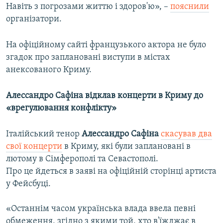
Навіть з погрозами життю і здоров'ю», –
пояснили
організатори.
На офіційному сайті французького актора не було
згадок про заплановані виступи в містах
анексованого Криму.
Алессандро Сафіна відклав концерти в Криму до
«врегулювання конфлікту»
Італійський тенор
Алессандро Сафіна
скасував два
свої концерти
в Криму, які були заплановані в
лютому в Сімферополі та Севастополі.
Про це йдеться в заяві на офіційній сторінці артиста
у Фейсбуці.
«Останнім часом українська влада ввела певні
обмеження, згідно з якими той, хто в'їжджає в