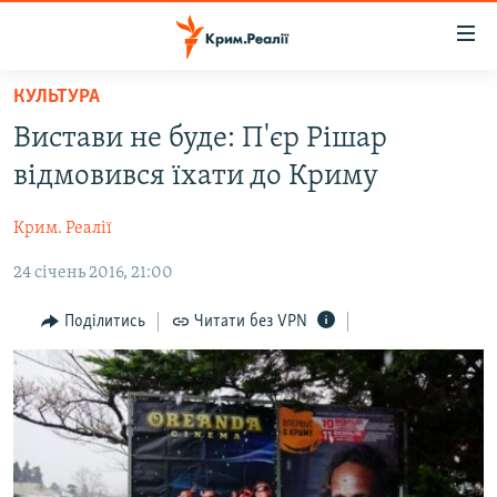
Доступність
посилання
Перейти
КУЛЬТУРА
до
НОВИНИ
Вистави не буде: П'єр Рішар
основного
ВОДА.КРИМ
матеріалу
відмовився їхати до Криму
ВІДЕО ТА ФОТО
Перейти
до
Крим. Реалії
ПОЛІТИКА
основної
24 січень 2016, 21:00
БЛОГИ
навігації
Перейти
ПОГЛЯД
Поділитись
Читати без VPN
до
ІНТЕРВ'Ю
пошуку
ВСЕ ЗА ДЕНЬ
СПЕЦПРОЕКТИ
ЯК ОБІЙТИ БЛОКУВАННЯ
ДЕПОРТАЦІЯ