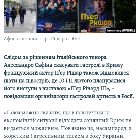
ВІДЕОУРОКИ «ELIFBE»
Русский
СВІДЧЕННЯ ОКУПАЦІЇ
Qırımtatar
УКРАЇНСЬКА ПРОБЛЕМА КРИМУ
ДОЛУЧАЙСЯ!
Афіша вистави П'єра Рішара в Ялті
ІНФОГРАФІКА
Слідом за рішенням італійського тенора
Алессандро Сафіна скасувати гастролі в Криму
Усі сайти RFE/RL
французький актор П'єр Рішар також відмовився
їхати на півострів, де 10 і 11 лютого планувалися
його виступи з виставою «П'єр Річард III», –
повідомили організатори гастролей артиста в Росії.
«Поки можна сказати, що в політичній та
економічній ситуації відвідати сонячний Крим не
видається можливим. Пов'язано це, насамперед, з
жорстким і агресивним тиском з боку України.