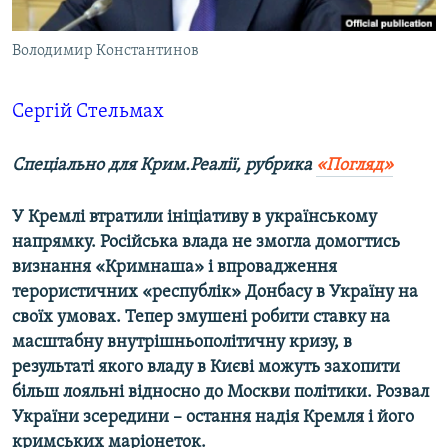
ВІДЕОУРОКИ «ELIFBE»
Русский
Володимир Константинов
СВІДЧЕННЯ ОКУПАЦІЇ
Qırımtatar
УКРАЇНСЬКА ПРОБЛЕМА КРИМУ
Сергій Стельмах
ДОЛУЧАЙСЯ!
ІНФОГРАФІКА
Спеціально для Крим.Реалії, рубрика
«Погляд»
У Кремлі втратили ініціативу в українському
Усі сайти RFE/RL
напрямку. Російська влада не змогла домогтись
визнання «Кримнаша» і впровадження
терористичних «республік» Донбасу в Україну на
своїх умовах. Тепер змушені робити ставку на
масштабну внутрішньополітичну кризу, в
результаті якого владу в Києві можуть захопити
більш лояльні відносно до Москви політики. Розвал
України зсередини – остання надія Кремля і його
кримських маріонеток.