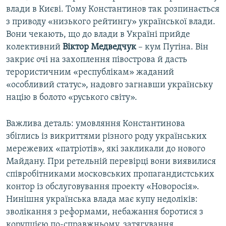
влади в Києві. Тому Константинов так розпинається
з приводу «низького рейтингу» української влади.
Вони чекають, що до влади в Україні прийде
колективний
Віктор Медведчук
– кум Путіна. Він
закриє очі на захоплення півострова й дасть
терористичним «республікам» жаданий
«особливий статус», надовго загнавши українську
націю в болото «руського світу».
Важлива деталь: умовляння Константинова
збіглись із викриттями різного роду українських
мережевих «патріотів», які закликали до нового
Майдану. При ретельній перевірці вони виявилися
співробітниками московських пропагандистських
контор із обслуговування проекту «Новоросія».
Нинішня українська влада має купу недоліків:
зволікання з реформами, небажання боротися з
корупцією по-справжньому, затягування