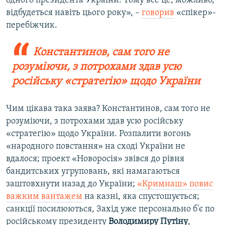
одного президента України. Тому все це, можливо,
відбудеться навіть цього року», –
говорив
«спікер»-
перебіжчик.
Константинов, сам того не
розуміючи, з потрохами здав усю
російську «стратегію» щодо України
Чим цікава така заява? Константинов, сам того не
розуміючи, з потрохами здав усю російську
«стратегію» щодо України. Розпалити вогонь
«народного повстання» на сході України не
вдалося; проект «Новоросія» звівся до рівня
бандитських угруповань, які намагаються
заштовхнути назад до України;
«Кримнаш» повис
важким вантажем
на казні, яка спустошується;
санкції посилюються, Захід уже персонально б'є по
російському президенту
Володимиру Путіну
,