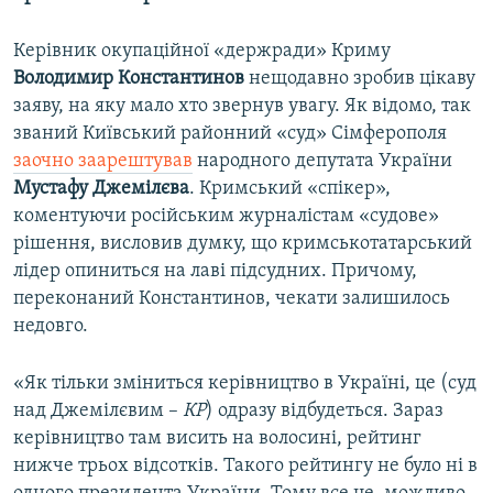
Керівник окупаційної «держради» Криму
Володимир Константинов
нещодавно зробив цікаву
заяву, на яку мало хто звернув увагу. Як відомо, так
званий Київський районний «суд» Сімферополя
заочно заарештував
народного депутата України
Мустафу Джемілєва
. Кримський «спікер»,
коментуючи російським журналістам «судове»
рішення, висловив думку, що кримськотатарський
лідер опиниться на лаві підсудних. Причому,
переконаний Константинов, чекати залишилось
недовго.
«Як тільки зміниться керівництво в Україні, це (суд
над Джемілєвим –
КР
) одразу відбудеться. Зараз
керівництво там висить на волосині, рейтинг
нижче трьох відсотків. Такого рейтингу не було ні в