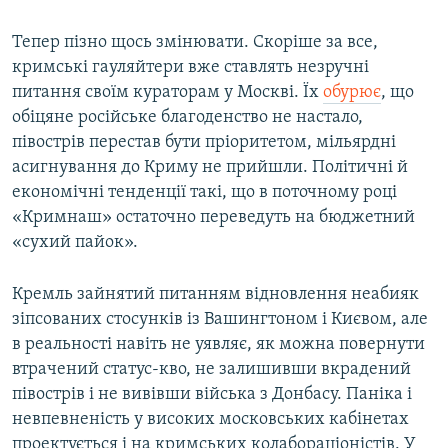
Тепер пізно щось змінювати. Скоріше за все,
кримські гауляйтери вже ставлять незручні
питання своїм кураторам у Москві. Їх
обурює
, що
обіцяне російське благоденство не настало,
півострів перестав бути пріоритетом, мільярдні
асигнування до Криму не прийшли. Політичні й
економічні тенденції такі, що в поточному році
«Кримнаш» остаточно переведуть на бюджетний
«сухий пайок».
Кремль зайнятий питанням відновлення неабияк
зіпсованих стосунків із Вашингтоном і Києвом, але
в реальності навіть не уявляє, як можна повернути
втрачений статус-кво, не залишивши вкрадений
півострів і не вивівши війська з Донбасу. Паніка і
невпевненість у високих московських кабінетах
проектується і на кримських колабораціоністів. У