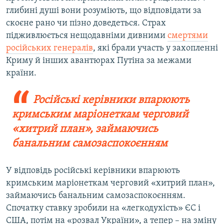
глибині душі вони розуміють, що відповідати за
скоєне рано чи пізно доведеться. Страх
підживлюється нещодавніми дивними
смертями
російських генералів
, які брали участь у захопленні
Криму й інших авантюрах Путіна за межами
країни.
Російські керівники впарюють
кримським маріонеткам черговий
«хитрий план», займаючись
банальним самозаспокоєнням
У відповідь російські керівники впарюють
кримським маріонеткам черговий «хитрий план»,
займаючись банальним самозаспокоєнням.
Спочатку ставку зробили на «легкодухість» ЄС і
США, потім на «розвал України», а тепер – на зміну