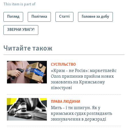
This item is part of
Погляд
Політика
Статті
Головне за добу
ЗВЕРНИ УВАГУ!
Читайте також
СУСПІЛЬСТВО
«Крим – не Росія»: маркетплейс
Ozon припинив прийом нових
замовлень на Кримському
півострові
ПРАВА ЛЮДИНИ
Мить – і ти шпигун. Як у
кримських судах розглядають
звинувачення в держзраді