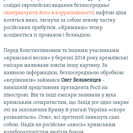
солідні європейські видання безпосередньо
звинувачують його в корумпованості
; нафтові ціни
котяться вниз, тягнучи за собою левову частку
російських прибутків. «Кримнаш» тепер
асоціюється із провалом і безнадією.
Перед Константиновим та іншими учасниками
«кримської весни» у березні 2014 року кремлівські
емісари малювали зовсім іншу картину. За
наявною інформацією, безпосередньою обробкою
«керівників» займався
Олег Белавенцев
–
нинішній представник президента Росії на
півострові. Він та інші емісари заливали у вуха
кримським сепаратистам, що Захід усе одно закриє
очі на захоплення Криму й узагалі Україна «скоро
розвалиться». Отже, всі претензії зникнуть самі
собою. Надія на російське «авось» кримським
колабораціоністам вилізла боком.