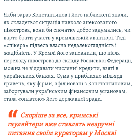
Якби зараз Константинов і його наближені знали,
як складеться ситуація навколо анексованого
півострова, вони би спочатку добре задумались, чи
варто брати участь у кремлівській авантюрі. Тоді
«спікера» підвела власна недалекоглядність і
жадібність. У Кремлі його запевнили, що після
переходу півострова до складу Російської Федерації,
можна не віддавати численні кредити, взяті в
українських банках. Сума у приблизно мільярд
гривень, яку фірми, афілійовані з Константиновим,
заборгували українським фінансовим установам,
стала «оплатою» його державної зради.
Скоріше за все, кримські
гауляйтери вже ставлять незручні
питання своїм кураторам у Москві