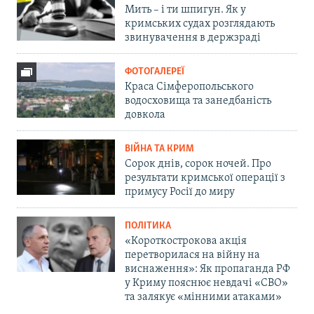
Мить – і ти шпигун. Як у
кримських судах розглядають
звинувачення в держзраді
ФОТОГАЛЕРЕЇ
Краса Сімферопольського
водосховища та занедбаність
довкола
ВІЙНА ТА КРИМ
Сорок днів, сорок ночей. Про
результати кримської операції з
примусу Росії до миру
ПОЛІТИКА
«Короткострокова акція
перетворилася на війну на
виснаження»: Як пропаганда РФ
у Криму пояснює невдачі «СВО»
та залякує «мінними атаками»