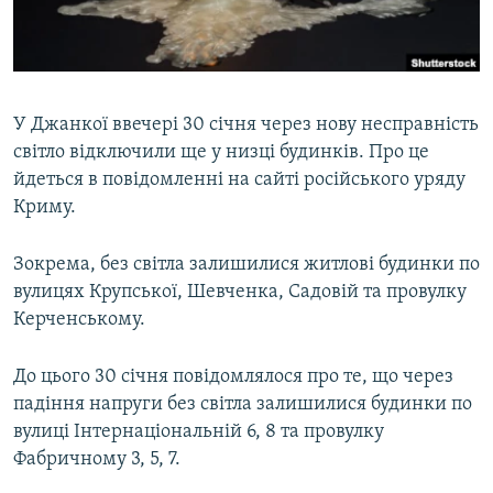
ВІДЕОУРОКИ «ELIFBE»
Русский
СВІДЧЕННЯ ОКУПАЦІЇ
Qırımtatar
УКРАЇНСЬКА ПРОБЛЕМА КРИМУ
У Джанкої ввечері 30 січня через нову несправність
ДОЛУЧАЙСЯ!
ІНФОГРАФІКА
світло відключили ще у низці будинків. Про це
йдеться в повідомленні на сайті російського уряду
Криму.
Усі сайти RFE/RL
Зокрема, без світла залишилися житлові будинки по
вулицях Крупської, Шевченка, Садовій та провулку
Керченському.
До цього 30 січня повідомлялося про те, що через
падіння напруги без світла залишилися будинки по
вулиці Інтернаціональній 6, 8 та провулку
Фабричному 3, 5, 7.