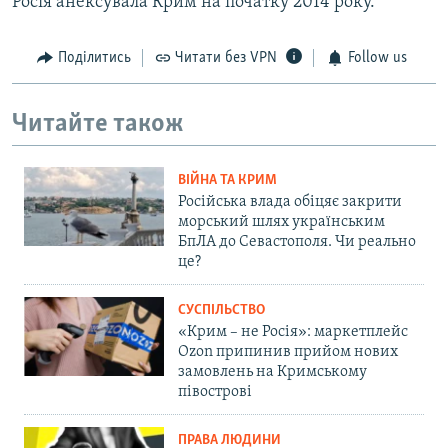
Росія анексувала Крим на початку 2014 року.
Поділитись
Читати без VPN
Follow us
Читайте також
ВІЙНА ТА КРИМ
Російська влада обіцяє закрити
морський шлях українським
БпЛА до Севастополя. Чи реально
це?
СУСПІЛЬСТВО
«Крим – не Росія»: маркетплейс
Ozon припинив прийом нових
замовлень на Кримському
півострові
ПРАВА ЛЮДИНИ