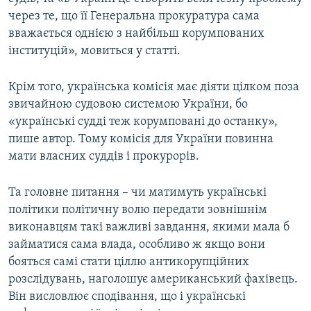
через те, що її Генеральна прокуратура сама
вважається однією з найбільш корумпованих
інституцій», мовиться у статті.
Крім того, українська комісія має діяти цілком поза
звичайною судовою системою України, бо
«українські судді теж корумповані до останку»,
пише автор. Тому комісія для України повинна
мати власних суддів і прокурорів.
Та головне питання – чи матимуть українські
політики політичну волю передати зовнішнім
виконавцям такі важливі завдання, якими мала б
займатися сама влада, особливо ж якщо вони
бояться самі стати ціллю антикорупційних
розслідувань, наголошує американський фахівець.
Він висловлює сподівання, що і українські