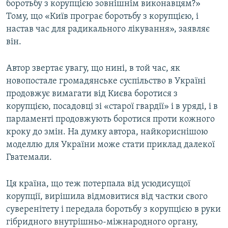
боротьбу з корупцією зовнішнім виконавцям?»
Тому, що «Київ програє боротьбу з корупцією, і
настав час для радикального лікування», заявляє
він.
Автор звертає увагу, що нині, в той час, як
новопостале громадянське суспільство в Україні
продовжує вимагати від Києва боротися з
корупцією, посадовці зі «старої гвардії» і в уряді, і в
парламенті продовжують боротися проти кожного
кроку до змін. На думку автора, найкориснішою
моделлю для України може стати приклад далекої
Гватемали.
Ця країна, що теж потерпала від усюдисущої
корупції, вирішила відмовитися від частки свого
суверенітету і передала боротьбу з корупцією в руки
гібридного внутрішньо-міжнародного органу,