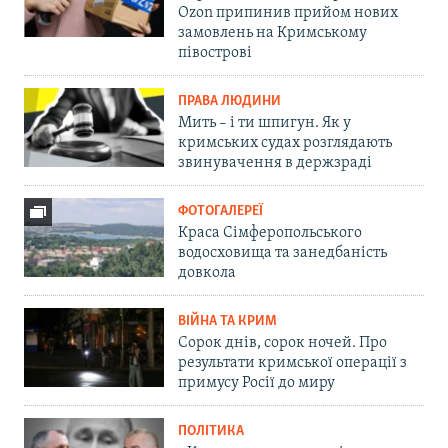
Ozon припинив прийом нових
замовлень на Кримському
півострові
ПРАВА ЛЮДИНИ
Мить – і ти шпигун. Як у
кримських судах розглядають
звинувачення в держзраді
ФОТОГАЛЕРЕЇ
Краса Сімферопольського
водосховища та занедбаність
довкола
ВІЙНА ТА КРИМ
Сорок днів, сорок ночей. Про
результати кримської операції з
примусу Росії до миру
ПОЛІТИКА