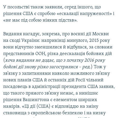
У посольстві також заявили, серед іншого, що
рішення США є спробою «ескалації напруженості» і
«не має під собою ніяких підстав».
Видання нагадує, зокрема, про воєнні дії Москви
на сході України: наприкінці минулого, 2015 року
вони відчутно зменшилися й відбулася, за словами
представників ООН, різка деескалація бойових дій
(
хоча видання не додає, що з початку 2016 року
бойові дії знову різко загострилися – ред.
) Тож у
зв’язку з запитаннями навколо можливого зв’язку
нових планів США й останніх дій Росії чільний
посадовець в адміністрації президента США заявив,
що такого прямого зв’язку немає, а нинішнє
рішення Вашингтона є елементом ширших
намірів. «Ці дії (США) є відповіддю на зміну
становища з європейською безпекою і на низку