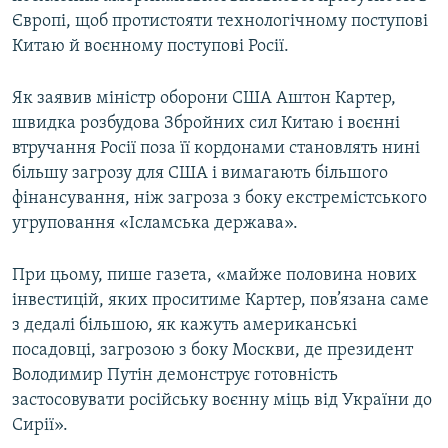
Європі, щоб протистояти технологічному поступові
Китаю й воєнному поступові Росії.
Як заявив міністр оборони США Аштон Картер,
швидка розбудова Збройних сил Китаю і воєнні
втручання Росії поза її кордонами становлять нині
більшу загрозу для США і вимагають більшого
фінансування, ніж загроза з боку екстремістського
угруповання «Ісламська держава».
При цьому, пише газета, «майже половина нових
інвестицій, яких проситиме Картер, пов’язана саме
з дедалі більшою, як кажуть американські
посадовці, загрозою з боку Москви, де президент
Володимир Путін демонструє готовність
застосовувати російську воєнну міць від України до
Сирії».