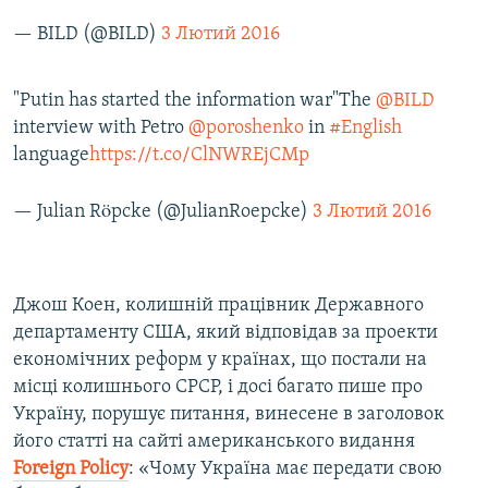
— BILD (@BILD)
3 Лютий 2016
"Putin has started the information war"The
@BILD
interview with Petro
@poroshenko
in
#English
language
https://t.co/ClNWREjCMp
— Julian Röpcke (@JulianRoepcke)
3 Лютий 2016
Джош Коен, колишній працівник Державного
департаменту США, який відповідав за проекти
економічних реформ у країнах, що постали на
місці колишнього СРСР, і досі багато пише про
Україну, порушує питання, винесене в заголовок
його статті на сайті американського видання
Foreign
Policy
: «Чому Україна має передати свою