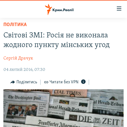
Доступність
посилання
Перейти
ПОЛІТИКА
до
НОВИНИ
Світові ЗМІ: Росія не виконала
основного
ВОДА.КРИМ
матеріалу
жодного пункту мінських угод
ВІДЕО ТА ФОТО
Перейти
до
Сергій Драчук
ПОЛІТИКА
основної
04 лютий 2016, 07:30
БЛОГИ
навігації
Перейти
ПОГЛЯД
Поділитись
Читати без VPN
до
ІНТЕРВ'Ю
пошуку
ВСЕ ЗА ДЕНЬ
СПЕЦПРОЕКТИ
ЯК ОБІЙТИ БЛОКУВАННЯ
ДЕПОРТАЦІЯ