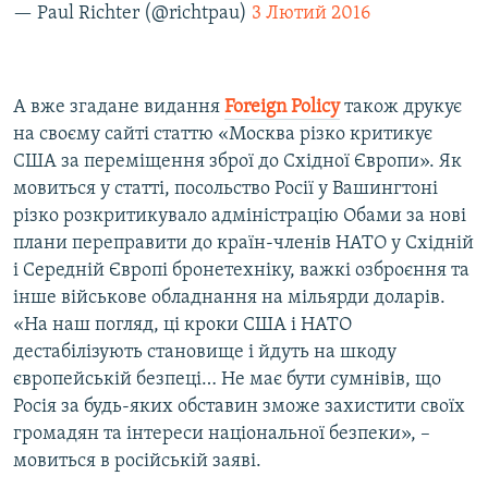
— Paul Richter (@richtpau)
3 Лютий 2016
А вже згадане видання
Foreign
Policy
також друкує
на своєму сайті статтю «Москва різко критикує
США за переміщення зброї до Східної Європи». Як
мовиться у статті, посольство Росії у Вашингтоні
різко розкритикувало адміністрацію Обами за нові
плани переправити до країн-членів НАТО у Східній
і Середній Європі бронетехніку, важкі озброєння та
інше військове обладнання на мільярди доларів.
«На наш погляд, ці кроки США і НАТО
дестабілізують становище і йдуть на шкоду
європейській безпеці… Не має бути сумнівів, що
Росія за будь-яких обставин зможе захистити своїх
громадян та інтереси національної безпеки», –
мовиться в російській заяві.