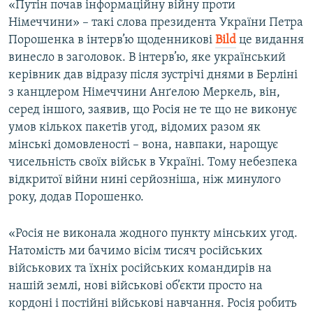
«Путін почав інформаційну війну проти
Німеччини» – такі слова президента України Петра
Порошенка в інтерв’ю щоденникові
Bild
це видання
винесло в заголовок. В інтерв’ю, яке український
керівник дав відразу після зустрічі днями в Берліні
з канцлером Німеччини Анґелою Меркель, він,
серед іншого, заявив, що Росія не те що не виконує
умов кількох пакетів угод, відомих разом як
мінські домовленості – вона, навпаки, нарощує
чисельність своїх військ в Україні. Тому небезпека
відкритої війни нині серйозніша, ніж минулого
року, додав Порошенко.
«Росія не виконала жодного пункту мінських угод.
Натомість ми бачимо вісім тисяч російських
військових та їхніх російських командирів на
нашій землі, нові військові об’єкти просто на
кордоні і постійні військові навчання. Росія робить