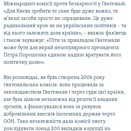
Міжнародної комісії проти безкарності у Гватемалі.
«Для Києва зробити те саме буде дуже важко, та
м’якші засоби просто не спрацювали. Це дуже
радикальний крок як на українських політиків – та
від нього залежить доля країни», – вважає фахівець
і також зауважує: «Піти за прикладом Гватемали
може бути для вкрай непопулярного президента
Петра Порошенка єдиною надією врятувати його
політичну долю».
Він розповідає, як була створена 2006 року
гватемальська комісія: вона працювала за
законодавством Гватемали і через суди цієї країни,
але була цілком незалежна від решти її владних
органів, а фінансувалася вона за рахунок
добровільних внесків іноземних держав через
ООН. Така незалежність дала комісії змогу
розслідувати понад 200 випадків корупції на