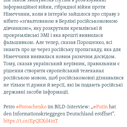
Він також звинуватив Путіна в розв’язуванні
інформаційної війни, гібридної війни проти
Німеччини, коли в інтерв’ю зайшлося про справу з
нібито «зґвалтованою в Берліні російськомовною
дівчинкою», яку розкрутили кремлівські й
прокремлівські ЗМІ і яка врешті виявилася
фальшивкою. Але тепер, сказав Порошенко, всі
знають про це через російську пропаганду, яка для
Німеччини виявилася новим разючим досвідом.
Тому, сказав український керівник, правильним є
рішення створити європейський телеканал
російською мовою, щоб російськомовні дізнавалися
не тільки ті думки й версії, які їм подають російські
державні засоби інформації.
Petro
#Poroschenko
im BILD-Interview: „
#Putin
hat
den Informationskrieggegen Deutschland eröffnet“.
https://t.co/EpQEXd4inT