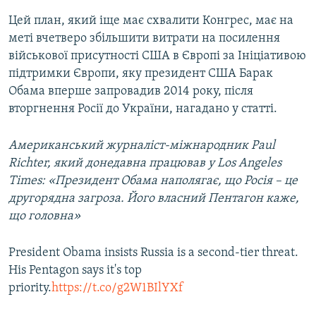
Цей план, який іще має схвалити Конгрес, має на
меті вчетверо збільшити витрати на посилення
військової присутності США в Європі за Ініціативою
підтримки Європи, яку президент США Барак
Обама вперше запровадив 2014 року, після
вторгнення Росії до України, нагадано у статті.
Американський журналіст-міжнародник Paul
Richter, який донедавна працював у Los Angeles
Times: «Президент Обама наполягає, що Росія – це
другорядна загроза. Його власний Пентагон каже,
що головна»
President Obama insists Russia is a second-tier threat.
His Pentagon says it's top
priority.
https://t.co/g2W1BIlYXf