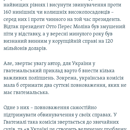
найвищих рівнях і висунути звинувачення проти
160 нинішніх чи колишніх високопосадовців –
серед них і проти чинного на той час президента.
Відтак президент Отто Перес Моліна був змушений
піти у відставку, а у вересні минулого року був
визнаний винним у корупційній справі на 120
мільйонів доларів.
Але, звертає увагу автор, для України у
гватемальський приклад варто б внести кілька
важливих поліпшень. Зокрема, українська комісія
мала б отримати два суттєві повноваження, яких не
має гватемальська.
Одне з них – повноваження самостійно
підтримувати обвинувачення у своїх справах. У
Гватемалі така комісія звертається до звичайних
судів, та «в Україні це створить величезну проблему