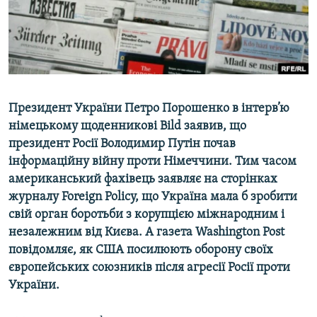
ВІДЕОУРОКИ «ELIFBE»
Русский
СВІДЧЕННЯ ОКУПАЦІЇ
Qırımtatar
УКРАЇНСЬКА ПРОБЛЕМА КРИМУ
ДОЛУЧАЙСЯ!
ІНФОГРАФІКА
Президент України Петро Порошенко в інтерв’ю
німецькому щоденникові
Bild
заявив, що
президент Росії Володимир Путін почав
Усі сайти RFE/RL
інформаційну війну проти Німеччини. Тим часом
американський фахівець заявляє на сторінках
журналу
Foreign
Policy
, що Україна мала б зробити
свій орган боротьби з корупцією міжнародним і
незалежним від Києва. А газета
Washington
Post
повідомляє, як США посилюють оборону своїх
європейських союзників після агресії Росії проти
України.