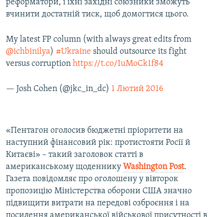
реформатори, і їхні західні союзники зможуть
вчинити достатній тиск, щоб домогтися цього.
My latest FP column (with always great edits from
@ichbinilya
)
#Ukraine
should outsource its fight
versus corruption
https://t.co/IuMoCk1f84
— Josh Cohen (@jkc_in_dc)
1 Лютий 2016
«Пентагон оголосив бюджетні пріоритети на
наступний фінансовий рік: протистояти Росії й
Китаєві» – такий заголовок статті в
американському щоденнику
Washington
Post
.
Газета повідомляє про оголошену у вівторок
пропозицію Міністерства оборони США значно
підвищити витрати на передові озброєння і на
посилення американської військової присутності в