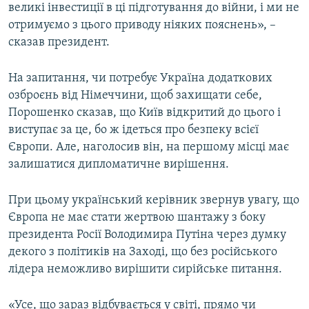
великі інвестиції в ці підготування до війни, і ми не
отримуємо з цього приводу ніяких пояснень», –
сказав президент.
На запитання, чи потребує Україна додаткових
озброєнь від Німеччини, щоб захищати себе,
Порошенко сказав, що Київ відкритий до цього і
виступає за це, бо ж ідеться про безпеку всієї
Європи. Але, наголосив він, на першому місці має
залишатися дипломатичне вирішення.
При цьому український керівник звернув увагу, що
Європа не має стати жертвою шантажу з боку
президента Росії Володимира Путіна через думку
декого з політиків на Заході, що без російського
лідера неможливо вирішити сирійське питання.
«Усе, що зараз відбувається у світі, прямо чи