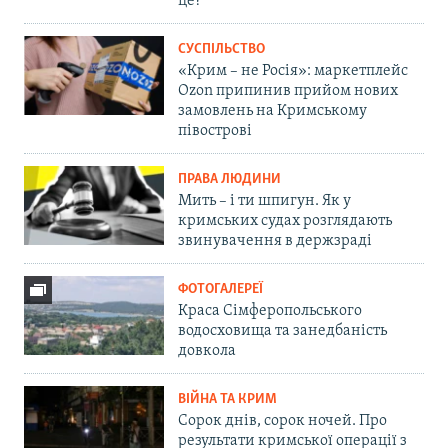
це?
СУСПІЛЬСТВО
«Крим – не Росія»: маркетплейс
Ozon припинив прийом нових
замовлень на Кримському
півострові
ПРАВА ЛЮДИНИ
Мить – і ти шпигун. Як у
кримських судах розглядають
звинувачення в держзраді
ФОТОГАЛЕРЕЇ
Краса Сімферопольського
водосховища та занедбаність
довкола
ВІЙНА ТА КРИМ
Сорок днів, сорок ночей. Про
результати кримської операції з