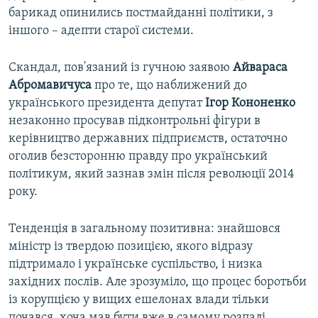
барикад опинились постмайданні політики, з
іншого – адепти старої системи.
Скандал, пов'язаний із гучною заявою
Айвараса
Абромавичуса
про те, що наближений до
українського президента депутат
Ігор Кононенко
незаконно просував підконтрольні фігури в
керівництво державних підприємств, остаточно
оголив безсторонню правду про український
політикум, який зазнав змін після революції 2014
року.
Тенденція в загальному позитивна: знайшовся
міністр із твердою позицією, якого відразу
підтримало і українське суспільство, і низка
західних послів. Але зрозуміло, що процес боротьби
із корупцією у вищих ешелонах влади тільки
почався, хоча мав бути вже в самому розпалі.