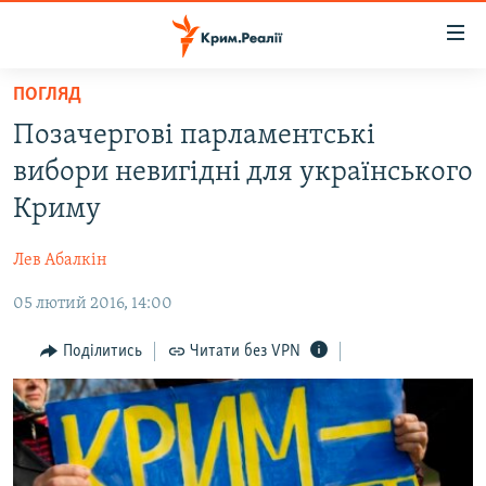
Доступність
посилання
Перейти
ПОГЛЯД
до
НОВИНИ
Позачергові парламентські
основного
ВОДА.КРИМ
матеріалу
вибори невигідні для українського
ВІДЕО ТА ФОТО
Перейти
Криму
до
ПОЛІТИКА
основної
Лев Абалкін
БЛОГИ
навігації
Перейти
05 лютий 2016, 14:00
ПОГЛЯД
до
ІНТЕРВ'Ю
Поділитись
Читати без VPN
пошуку
ВСЕ ЗА ДЕНЬ
СПЕЦПРОЕКТИ
ЯК ОБІЙТИ БЛОКУВАННЯ
ДЕПОРТАЦІЯ