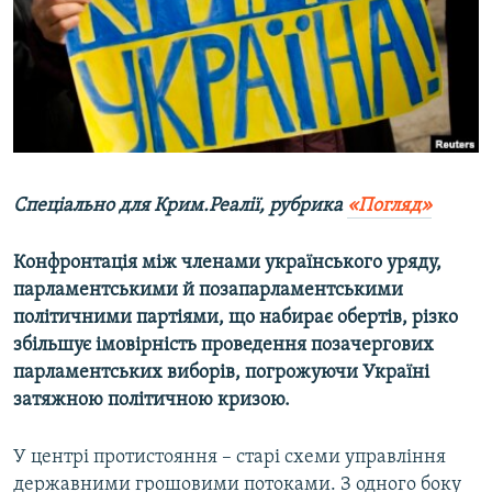
ВІДЕОУРОКИ «ELIFBE»
Русский
СВІДЧЕННЯ ОКУПАЦІЇ
Qırımtatar
УКРАЇНСЬКА ПРОБЛЕМА КРИМУ
ДОЛУЧАЙСЯ!
ІНФОГРАФІКА
Спеціально для Крим.Реалії, рубрика
«Погляд»
Усі сайти RFE/RL
Конфронтація між членами українського уряду,
парламентськими й позапарламентськими
політичними партіями, що набирає обертів, різко
збільшує імовірність проведення позачергових
парламентських виборів, погрожуючи Україні
затяжною політичною кризою.
У центрі протистояння – старі схеми управління
державними грошовими потоками. З одного боку