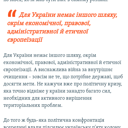
Для України немає іншого шляху,
окрім економічної, правової,
адміністративної й етичної
європеїзації
Для України немає іншого шляху, окрім
економічної, правової, адміністративної й етичної
європеїзації. А виснажлива війна за внутрішнє
очищення – зовсім не те, що потрібне державі, щоб
досягти мети. Не кажучи вже про політичну кризу,
яка точно відніме у країни занадто багато сил,
необхідних для активного вирішення
територіальних проблем.
До того ж будь-яка політична конфронтація
всередині влади підсилює українську п'яту колону