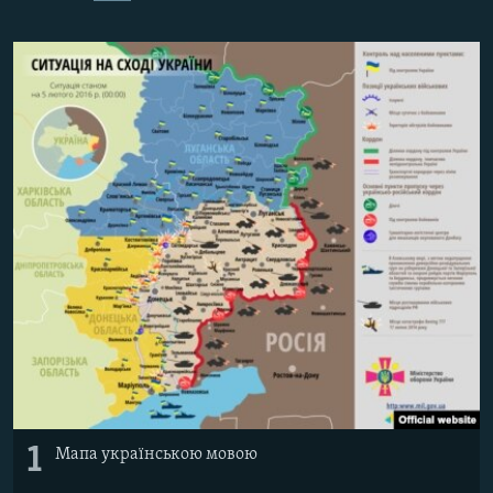
ВІДЕОУРОКИ «ELIFBE»
Русский
СВІДЧЕННЯ ОКУПАЦІЇ
Qırımtatar
УКРАЇНСЬКА ПРОБЛЕМА КРИМУ
ДОЛУЧАЙСЯ!
ІНФОГРАФІКА
Усі сайти RFE/RL
1
Мапа українською мовою