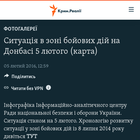
Доступність
посилання
Перейти
ФОТОГАЛЕРЕЇ
до
НОВИНИ
Ситуація в зоні бойових дій на
основного
ВОДА.КРИМ
матеріалу
Донбасі 5 лютого (карта)
ВІДЕО ТА ФОТО
Перейти
до
05 лютий 2016, 12:59
ПОЛІТИКА
основної
Поділитись
БЛОГИ
навігації
Перейти
Читати без VPN
ПОГЛЯД
до
ІНТЕРВ'Ю
пошуку
Інфографіка Інформаційно-аналітичного центру
ВСЕ ЗА ДЕНЬ
Ради національної безпеки і оборони України.
Ситуація станом на 5 лютого. Хронологію розвитку
СПЕЦПРОЕКТИ
ситуації у зоні бойових дій із 8 липня 2014 року
ЯК ОБІЙТИ БЛОКУВАННЯ
ДЕПОРТАЦІЯ
дивіться
ТУТ