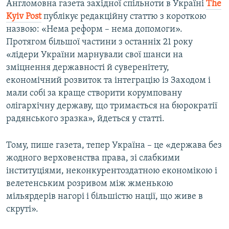
Англомовна газета західної спільноти в Україні
The
Kyiv
Post
публікує редакційну статтю з короткою
назвою: «Нема реформ – нема допомоги».
Протягом більшої частини з останніх 21 року
«лідери України марнували свої шанси на
зміцнення державності й суверенітету,
економічний розвиток та інтеграцію із Заходом і
мали собі за краще створити корумповану
олігархічну державу, що тримається на бюрократії
радянського зразка», йдеться у статті.
Тому, пише газета, тепер Україна – це «держава без
жодного верховенства права, зі слабкими
інституціями, неконкурентоздатною економікою і
велетенським розривом між жменькою
мільярдерів нагорі і більшістю нації, що живе в
скруті».