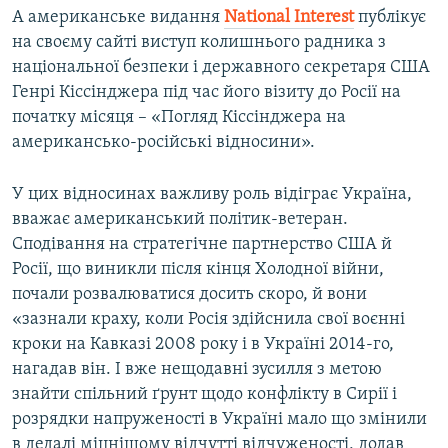
А американське видання
National
Interest
публікує
на своєму сайті виступ колишнього радника з
національної безпеки і державного секретаря США
Генрі Кіссінджера під час його візиту до Росії на
початку місяця – «Погляд Кіссінджера на
американсько-російські відносини».
У цих відносинах важливу роль відіграє Україна,
вважає американський політик-ветеран.
Сподівання на стратегічне партнерство США й
Росії, що виникли після кінця Холодної війни,
почали розвалюватися досить скоро, й вони
«зазнали краху, коли Росія здійснила свої воєнні
кроки на Кавказі 2008 року і в Україні 2014-го,
нагадав він. І вже нещодавні зусилля з метою
знайти спільний ґрунт щодо конфлікту в Сирії і
розрядки напруженості в Україні мало що змінили
в дедалі міцнішому відчутті відчуженості, додав