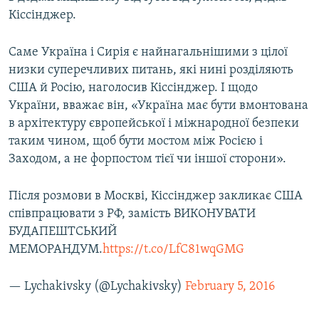
Кіссінджер.
Саме Україна і Сирія є найнагальнішими з цілої
низки суперечливих питань, які нині розділяють
США й Росію, наголосив Кіссінджер. І щодо
України, вважає він, «Україна має бути вмонтована
в архітектуру європейської і міжнародної безпеки
таким чином, щоб бути мостом між Росією і
Заходом, а не форпостом тієї чи іншої сторони».
Після розмови в Москві, Кіссінджер закликає США
співпрацювати з РФ, замість ВИКОНУВАТИ
БУДАПЕШТСЬКИЙ
МЕМОРАНДУМ.
https://t.co/LfC81wqGMG
— Lychakivsky (@Lychakivsky)
February 5, 2016