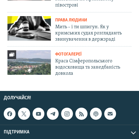
півострові
ПРАВА ЛЮДИНИ
Мить – і ти шпигун. Як у
кримських судах розглядають
звинувачення в держзраді
ФОТОГАЛЕРЕЇ
Краса Сімферопольського
водосховища та занедбаність
довкола
ДОЛУЧАЙСЯ!
ПІДТРИМКА