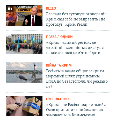
ВІДЕО
Блокада без сухопутної операції:
Крим сам себе не заправить і не
прогодує | Крим.Реалії
ПРАВА ЛЮДИНИ
«Крим – єдиний регіон, де
українці – меншість»: дискусія
навколо нової пам'ятної дати
ВІЙНА ТА КРИМ
Російська влада обіцяє закрити
морський шлях українським
БпЛА до Севастополя. Чи реально
це?
СУСПІЛЬСТВО
«Крим – не Росія»: маркетплейс
Ozon припинив прийом нових
замовлень на Кримському