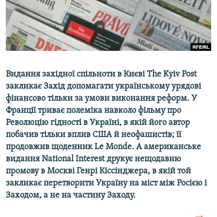
ВІДЕОУРОКИ «ELIFBE»
Русский
СВІДЧЕННЯ ОКУПАЦІЇ
Qırımtatar
УКРАЇНСЬКА ПРОБЛЕМА КРИМУ
ДОЛУЧАЙСЯ!
ІНФОГРАФІКА
Видання західної спільноти в Києві The Kyiv Post
закликає Захід допомагати українському урядові
фінансово тільки за умови виконання реформ. У
Усі сайти RFE/RL
Франції триває полеміка навколо фільму про
Революцію гідності в Україні, в якій його автор
побачив тільки вплив США й неофашистів; її
продовжив щоденник Le Monde. А американське
видання National Interest друкує нещодавню
промову в Москві Генрі Кіссінджера, в якій той
закликає перетворити Україну на міст між Росією і
Заходом, а не на частину Заходу.