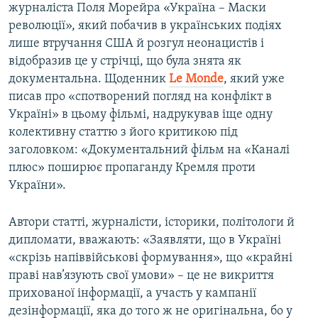
журналіста Поля Морейра «Україна – Маски
революції», який побачив в українських подіях
лише втручання США й розгул неонацистів і
відобразив це у стрічці, що була знята як
документальна. Щоденник
Le
Monde
, який уже
писав про «спотворений погляд на конфлікт в
Україні» в цьому фільмі, надрукував іще одну
колективну статтю з його критикою під
заголовком: «Документальний фільм на «Каналі
плюс» поширює пропаганду Кремля проти
України».
Автори статті, журналісти, історики, політологи й
дипломати, вважають: «Заявляти, що в Україні
«скрізь напіввійськові формування», що «крайні
праві нав’язують свої умови» – це не викриття
прихованої інформації, а участь у кампанії
дезінформації, яка до того ж не оригінальна, бо у