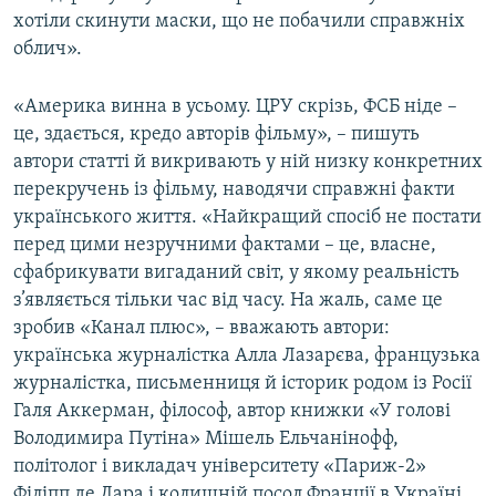
хотіли скинути маски, що не побачили справжніх
облич».
«Америка винна в усьому. ЦРУ скрізь, ФСБ ніде –
це, здається, кредо авторів фільму», – пишуть
автори статті й викривають у ній низку конкретних
перекручень із фільму, наводячи справжні факти
українського життя. «Найкращий спосіб не постати
перед цими незручними фактами – це, власне,
сфабрикувати вигаданий світ, у якому реальність
з’являється тільки час від часу. На жаль, саме це
зробив «Канал плюс», – вважають автори:
українська журналістка Алла Лазарєва, французька
журналістка, письменниця й історик родом із Росії
Галя Аккерман, філософ, автор книжки «У голові
Володимира Путіна» Мішель Ельчанінофф,
політолог і викладач університету «Париж-2»
Філіпп де Лара і колишній посол Франції в Україні