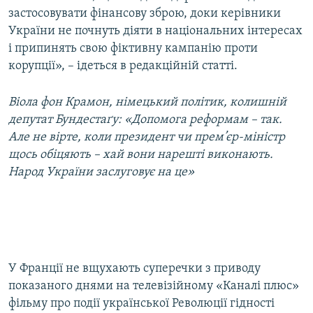
застосовувати фінансову зброю, доки керівники
України не почнуть діяти в національних інтересах
і припинять свою фіктивну кампанію проти
корупції», – ідеться в редакційній статті.
Віола фон Крамон, німецький політик, колишній
депутат Бундестаґу: «Допомога реформам – так.
Але не вірте, коли президент чи прем’єр-міністр
щось обіцяють – хай вони нарешті виконають.
Народ України заслуговує на це»
У Франції не вщухають суперечки з приводу
показаного днями на телевізійному «Каналі плюс»
фільму про події української Революції гідності