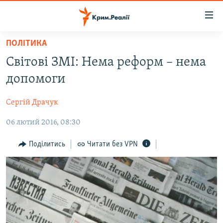
Доступність
посилання
Перейти
ПОЛІТИКА
до
НОВИНИ
Світові ЗМІ: Нема реформ – нема
основного
ВОДА.КРИМ
матеріалу
допомоги
ВІДЕО ТА ФОТО
Перейти
до
Сергій Драчук
ПОЛІТИКА
основної
06 лютий 2016, 08:30
БЛОГИ
навігації
Перейти
ПОГЛЯД
Поділитись
Читати без VPN
до
ІНТЕРВ'Ю
пошуку
ВСЕ ЗА ДЕНЬ
СПЕЦПРОЕКТИ
ЯК ОБІЙТИ БЛОКУВАННЯ
ДЕПОРТАЦІЯ