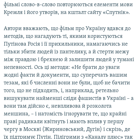
фільмі слово-в-слово повторюються елементи мови
Кремля і його утворів, на кшталт сайту «Спутнік».
Автори вважають, що фільм про Україну вдався до
методів, що нагадують ті, якими користуються
Путінова Росія і її прихильники, намагаючись не
тільки збити людей із пантелику, а й стерти межу
між правдою і брехнею й залишити людей у тумані
непевності. Ось ці методи: «Не брати до уваги
жодні факти й документи, що суперечать вашим
тезам, які б численні вони не були, щоб не бачити
того, що не підходить, і, наприклад, ретельно
вишукувати найменші сліди фашистів в Україні – а
вони там дійсно є, невпливова й розколота
меншина, – і натомість ігнорувати те, що крайні
праві радикали квітнуть і мають вплив у першу
чергу в Москві (Жириновський, Дугін) і скрізь, де
їх підтримує Путін. Пілігрими з «Каналу плюс» так