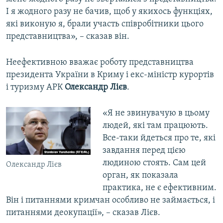
І я жодного разу не бачив, щоб у якихось функціях,
які виконую я, брали участь співробітники цього
представництва», – сказав він.
Неефективною вважає роботу представництва
президента України в Криму і екс-міністр курортів
і туризму АРК
Олександр Лієв
.
«Я не звинувачую в цьому
людей, які там працюють.
Все-таки йдеться про те, які
завдання перед цією
людиною стоять. Сам цей
Олександр Лієв
орган, як показала
практика, не є ефективним.
Він і питаннями кримчан особливо не займається, і
питаннями деокупації», – сказав Лієв.