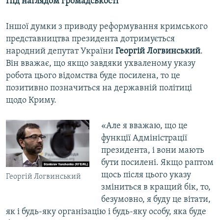
Під наглядом громадськості
Іншої думки з приводу реформування кримського
представництва президента дотримується
народний депутат України
Георгій Логвинський
.
Він вважає, що якщо завдяки ухваленому указу
робота цього відомства буде посилена, то це
позитивно позначиться на державній політиці
щодо Криму.
«Але я вважаю, що це
функції Адміністрації
президента, і вони мають
бути посилені. Якщо раптом
щось після цього указу
Георгій Логвинський
зміниться в кращий бік, то,
безумовно, я буду це вітати,
як і будь-яку організацію і будь-яку особу, яка буде