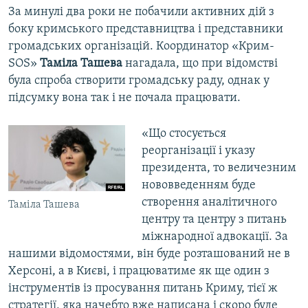
За минулі два роки не побачили активних дій з
боку кримського представництва і представники
громадських організацій. Координатор «Крим-
SOS»
Таміла Ташева
нагадала, що при відомстві
була спроба створити громадську раду, однак у
підсумку вона так і не почала працювати.
«Що стосується
реорганізації і указу
президента, то величезним
нововведенням буде
створення аналітичного
Таміла Ташева
центру та центру з питань
міжнародної адвокації. За
нашими відомостями, він буде розташований не в
Херсоні, а в Києві, і працюватиме як ще один з
інструментів із просування питань Криму, тієї ж
стратегії, яка начебто вже написана і скоро буде