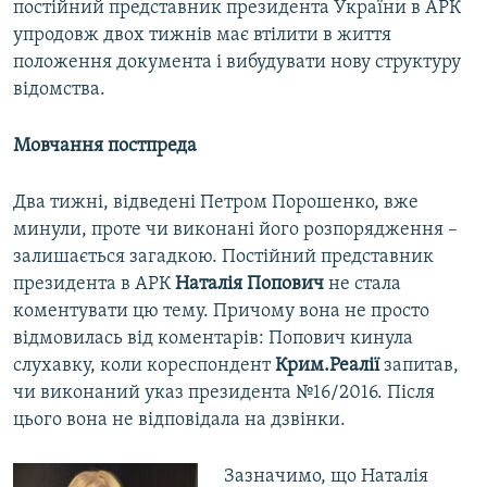
постійний представник президента України в АРК
упродовж двох тижнів має втілити в життя
положення документа і вибудувати нову структуру
відомства.
Мовчання постпреда
Два тижні, відведені Петром Порошенко, вже
минули, проте чи виконані його розпорядження –
залишається загадкою. Постійний представник
президента в АРК
Наталія Попович
не стала
коментувати цю тему. Причому вона не просто
відмовилась від коментарів: Попович кинула
слухавку, коли кореспондент
Крим.Реалії
запитав,
чи виконаний указ президента №16/2016. Після
цього вона не відповідала на дзвінки.
Зазначимо, що Наталія