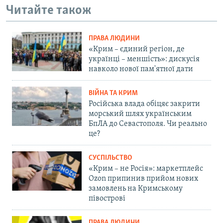
Читайте також
ПРАВА ЛЮДИНИ
«Крим – єдиний регіон, де
українці – меншість»: дискусія
навколо нової пам'ятної дати
ВІЙНА ТА КРИМ
Російська влада обіцяє закрити
морський шлях українським
БпЛА до Севастополя. Чи реально
це?
СУСПІЛЬСТВО
«Крим – не Росія»: маркетплейс
Ozon припинив прийом нових
замовлень на Кримському
півострові
ПРАВА ЛЮДИНИ