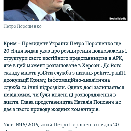
ВІДЕОУРОКИ «ELIFBE»
Русский
СВІДЧЕННЯ ОКУПАЦІЇ
Qırımtatar
УКРАЇНСЬКА ПРОБЛЕМА КРИМУ
Петро Порошенко
ДОЛУЧАЙСЯ!
ІНФОГРАФІКА
Крим – Президент України Петро Порошенко ще
20 січня видав указ про розширення повноважень і
структури свого постійного представництва в АРК,
Усі сайти RFE/RL
яке в цей момент розташоване в Херсоні. До його
складу мають увійти служба з питань реінтеграції і
деокупації Криму, інформаційно-аналітична
служба та інші підрозділи. Однак досі залишається
невідомим, чи були втілені ці розпорядження в
життя. Глава представництва Наталія Попович не
дає з цього приводу жодних коментарів.
Указ №16/2016, який Петро Порошенко видав 20