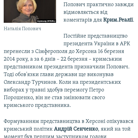
Попович практично завжди
відмовляється від
коментарів для
Крим.Реалії
.
Наталія Попович
Постійне представництво
президента України в АРК
перенесли з Сімферополя до Херсона 16 березня
2014 року, а за 6 днів – 22 березня – кримським
представником президента призначили Попович.
Тоді обов'язки глави держави ще виконував
Олександр Турчинов. Коли на президентських
виборах у травні здобув перемогу Петро
Порошенко, він не став змінювати свого
кримського представника.
Формуванням представництва в Херсоні опікувався
кримський політик
Андрій Сенченко
, який на той
момент був першим заступником голови