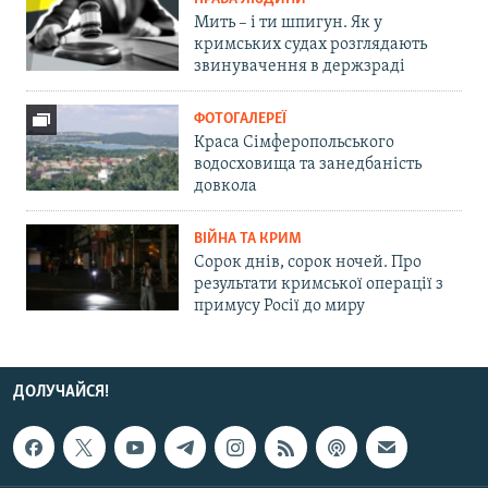
Мить – і ти шпигун. Як у
кримських судах розглядають
звинувачення в держзраді
ФОТОГАЛЕРЕЇ
Краса Сімферопольського
водосховища та занедбаність
довкола
ВІЙНА ТА КРИМ
Сорок днів, сорок ночей. Про
результати кримської операції з
примусу Росії до миру
ДОЛУЧАЙСЯ!