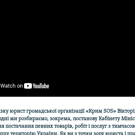
в'язку юрист громадської організації «Крим SOS» Вікторі
годні ми розбираємо, зокрема, постанову Кабінету Міні
 постачання певних товарів, робіт і послуг з тимчасо
іншу територію України. Як ви з точки зору юриста і п