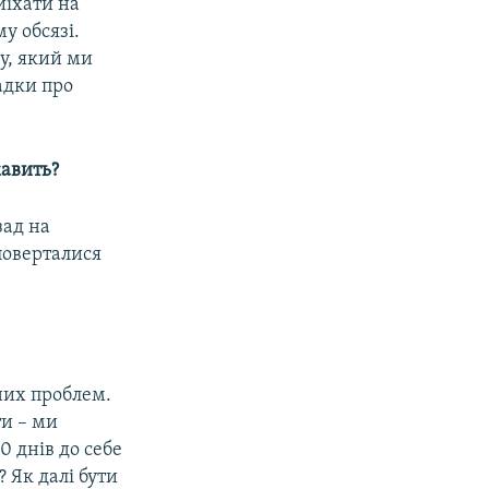
иїхати на
му обсязі.
у, який ми
адки про
кавить?
зад на
поверталися
дних проблем.
ти – ми
0 днів до себе
 Як далі бути