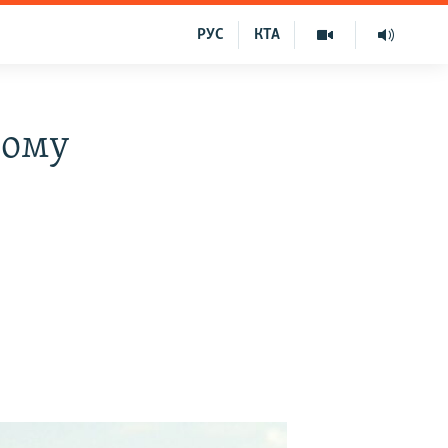
РУС
КТА
чому