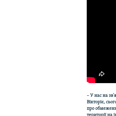
​– У нас на з
Вікторіє, сьо
про обмеження
території на 