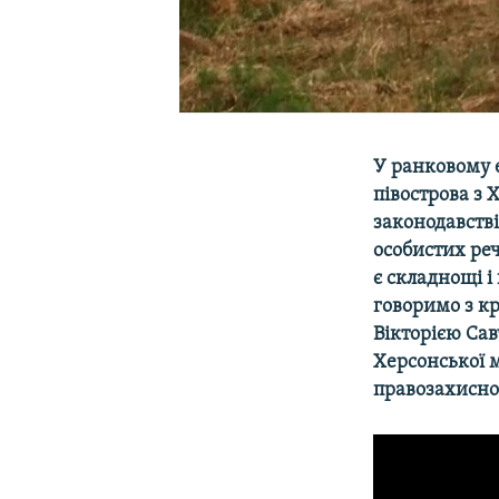
У ранковому е
півострова з 
законодавств
особистих ре
є складнощі і
говоримо з к
Вікторією Са
Херсонської 
правозахисно