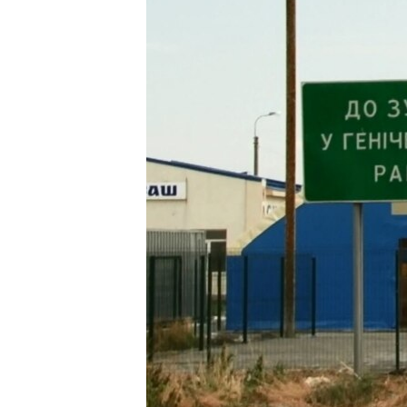
ВІДЕОУРОКИ «ELIFBE»
СВІДЧЕННЯ ОКУПАЦІЇ
УКРАЇНСЬКА ПРОБЛЕМА КРИМУ
ІНФОГРАФІКА