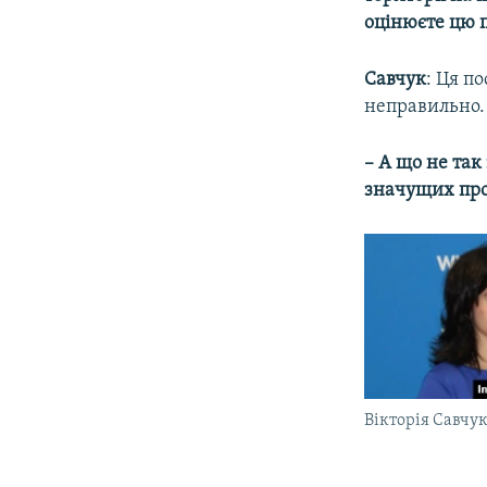
оцінюєте цю 
Савчук
: Ця п
неправильно. 
– А що не так
значущих про
Вікторія Савчу