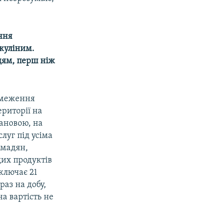
ння
куліним.
юдям, перш ніж
обмеження
ериторії на
тановою, на
слуг під усіма
омадян,
щих продуктів
ключає 21
раз на добу,
а вартість не