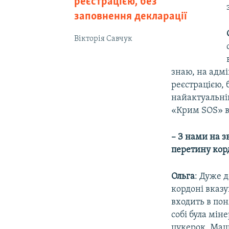
реєстрацією, без
заповнення декларації
Вікторія Савчук
знаю, на адм
реєстрацією, 
найактуальні
«Крим SOS» в 
– З нами на з
перетину кор
Ольга
: Дуже 
кордоні вказу
входить в пон
собі була мін
цукерок. Маши