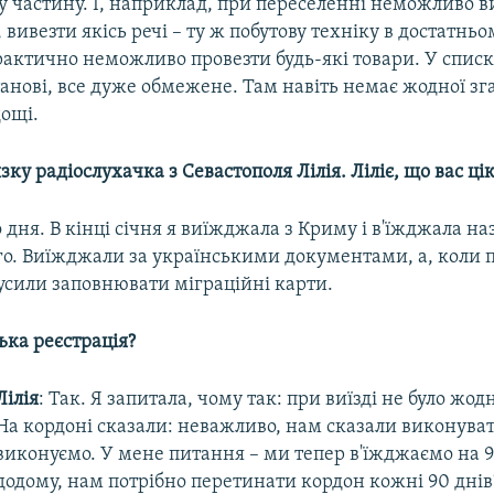
 частину. І, наприклад, при переселенні неможливо в
 вивезти якісь речі – ту ж побутову техніку в достатньо
рактично неможливо провезти будь-які товари. У списк
анові, все дуже обмежене. Там навіть немає жодної зг
дощі.
язку радіослухачка з Севастополя Лілія. Ліліє, що вас ці
о дня. В кінці січня я виїжджала з Криму і в'їжджала на
го. Виїжджали за українськими документами, а, коли 
усили заповнювати міграційні карти.
ька реєстрація?
Лілія
: Так. Я запитала, чому так: при виїзді не було жо
На кордоні сказали: неважливо, нам сказали виконува
виконуємо. У мене питання – ми тепер в'їжджаємо на 9
додому, нам потрібно перетинати кордон кожні 90 днів?