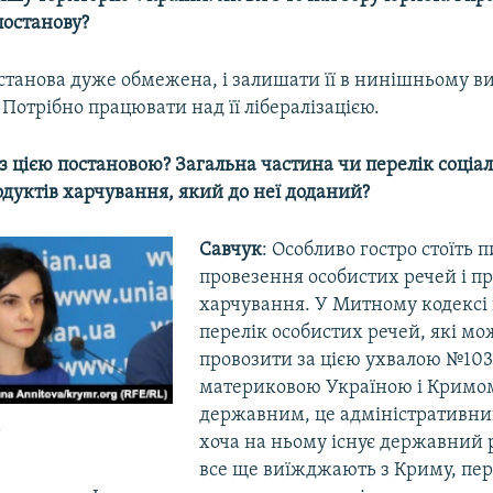
постанову?
останова дуже обмежена, і залишати її в нинішньому ви
Потрібно працювати над її лібералізацією.
 з цією постановою? Загальна частина чи перелік соціа
дуктів харчування, який до неї доданий?
Савчук
: Особливо гостро стоїть 
провезення особистих речей і пр
харчування. У Митному кодексі
перелік особистих речей, які м
провозити за цією ухвалою №103
материковою Україною і Кримом
державним, це адміністративни
к
хоча на ньому існує державний
все ще виїжджають з Криму, пе