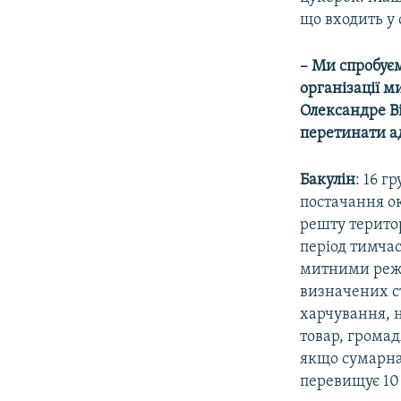
що входить у 
– Ми спробує
організації 
Олександре Ві
перетинати а
Бакулін
: 16 
постачання ок
решту територ
період тимчас
митними режи
визначених с
харчування, н
товар, громад
якщо сумарна 
перевищує 10 