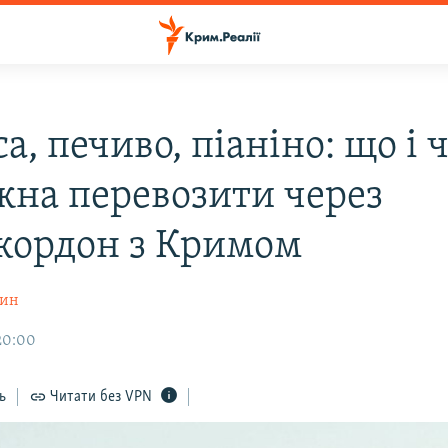
а, печиво, піаніно: що і 
жна перевозити через
кордон з Кримом
шин
20:00
ь
Читати без VPN