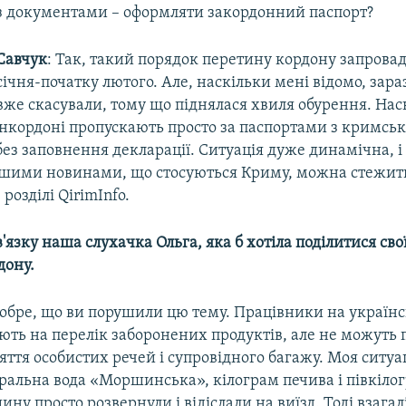
з документами – оформляти закордонний паспорт?
Савчук
: Так, такий порядок перетину кордону запровад
січня-початку лютого. Але, наскільки мені відомо, зара
вже скасували, тому що піднялася хвиля обурення. Нас
інкордоні пропускають просто за паспортами з кримсь
без заповнення декларації. Ситуація дуже динамічна, і
шими новинами, що стосуються Криму, можна стежити
розділі QirimInfo.
в'язку наша слухачка Ольга, яка б хотіла поділитися св
дону.
добре, що ви порушили цю тему. Працівники на україн
ють на перелік заборонених продуктів, але не можуть
яття особистих речей і супровідного багажу. Моя ситуа
еральна вода «Моршинська», кілограм печива і півкіло
ну просто розвернули і відіслали на виїзд. Тоді взагал