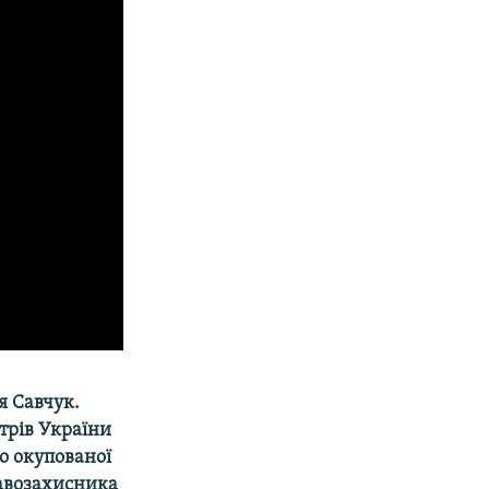
я Савчук.
стрів України
во окупованої
равозахисника