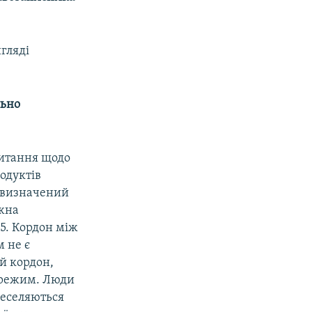
гляді
льно
питання щодо
одуктів
 визначений
ожна
5. Кордон між
 не є
й кордон,
 режим. Люди
реселяються