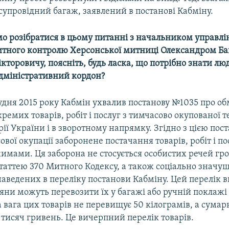
супровідний багаж, заявлений в постанові Кабміну.
мо розібратися в цьому питанні з начальником управлі
митного контролю Херсонської митниці Олександром Ба
кторовичу, поясніть, будь ласка, що потрібно знати л
дміністративний кордон?
грудня 2015 року Кабмін ухвалив постанову №1035 про 
ремих товарів, робіт і послуг з тимчасово окупованої т
ії України і в зворотному напрямку. Згідно з цією пос
ової окупації заборонене постачання товарів, робіт і по
мами. Ця заборона не стосується особистих речей гр
таттею 370 Митного Кодексу, а також соціально значу
аведених в переліку постанови Кабміну. Цей перелік в
яни можуть перевозити їх у багажі або ручній поклажі 
вага цих товарів не перевищує 50 кілограмів, а сумарн
тисяч гривень. Це вичерпний перелік товарів.