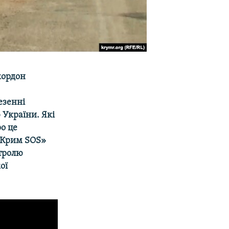
кордон
езенні
 України. Які
о це
 «Крим SOS»
нтролю
ої