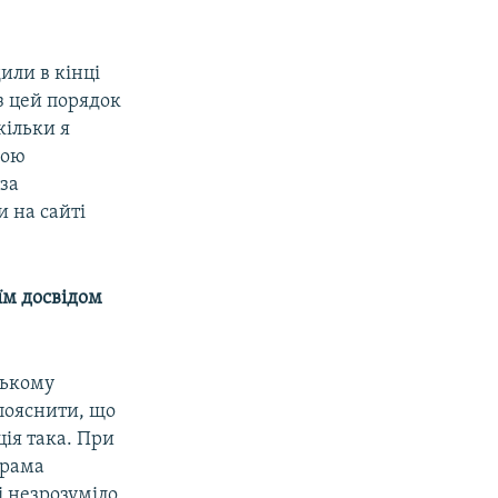
или в кінці
з цей порядок
кільки я
кою
 за
 на сайті
оїм досвідом
ському
 пояснити, що
ція така. При
грама
і незрозуміло,