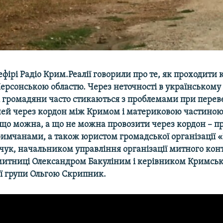
фірі Радіо Крим.Реалії говорили про те, як проходити 
Херсонською областю. Через неточності в українському
і громадяни часто стикаються з проблемами при перев
чей через кордон між Кримом і материковою частиною
 що можна, а що не можна провозити через кордон – пр
римчанами, а також юристом громадської організації
вчук, начальником управління організації митного ко
митниці Олександром Бакуліним і керівником Кримськ
ї групи Ольгою Скрипник.