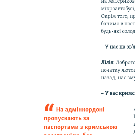
на материкову
мікроавтобусі,
Окрім того, п
бачимо в пост
будь-які соло
– У нас на зв'
Лілія
: Доброг
початку люто
назад, нас зм
– У вас кримс
На адмінкордоні
пропускають за
паспортами з кримською