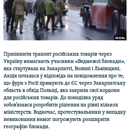
ВІДЕОУРОКИ «ELIFBE»
Русский
СВІДЧЕННЯ ОКУПАЦІЇ
Qırımtatar
УКРАЇНСЬКА ПРОБЛЕМА КРИМУ
ДОЛУЧАЙСЯ!
ІНФОГРАФІКА
Припинити транзит російських товарів через
Україну вимагають учасники «Ведмежої блокади»,
Усі сайти RFE/RL
яка стартувала на Закарпатті, Волині і Львівщині.
Акція почалася у відповідь на повідомлення про те,
що фури з Росії прямують до ЄС через Закарпатську
область в обхід Польщі, яка закрила свої кордони
для російських товарів. До понеділка уряд
зобов’язався розробити рішення на рівні кількох
міністерств. Водночас, протестувальники у випадку
невиконання вимог погрожують розширити
географію блокади.