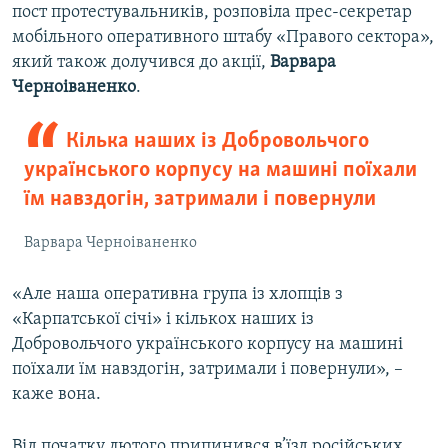
пост протестувальників, розповіла прес-секретар
мобільного оперативного штабу «Правого сектора»,
який також долучився до акції,
Варвара
Черноіваненко
.
Кілька наших із Добровольчого
українського корпусу на машині поїхали
їм навздогін, затримали і повернули
Варвара Черноіваненко
«Але наша оперативна група із хлопців з
«Карпатської січі» і кількох наших із
Добровольчого українського корпусу на машині
поїхали їм навздогін, затримали і повернули», –
каже вона.
Від початку лютого припинився в’їзд російських