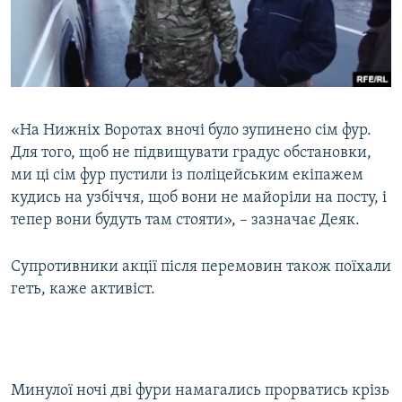
«На Нижніх Воротах вночі було зупинено сім фур.
Для того, щоб не підвищувати градус обстановки,
ми ці сім фур пустили із поліцейським екіпажем
кудись на узбіччя, щоб вони не майоріли на посту, і
тепер вони будуть там стояти», – зазначає Деяк.
Супротивники акції після перемовин також поїхали
геть, каже активіст.
Минулої ночі дві фури намагались прорватись крізь