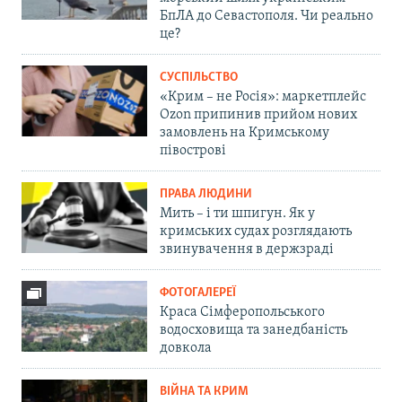
БпЛА до Севастополя. Чи реально
це?
СУСПІЛЬСТВО
«Крим – не Росія»: маркетплейс
Ozon припинив прийом нових
замовлень на Кримському
півострові
ПРАВА ЛЮДИНИ
Мить – і ти шпигун. Як у
кримських судах розглядають
звинувачення в держзраді
ФОТОГАЛЕРЕЇ
Краса Сімферопольського
водосховища та занедбаність
довкола
ВІЙНА ТА КРИМ