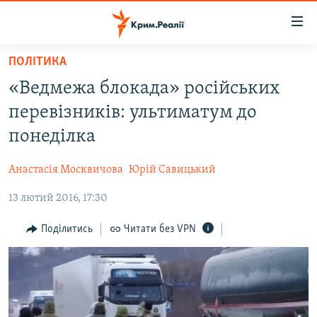
Доступність
посилання
Перейти
ПОЛІТИКА
до
НОВИНИ
«Ведмежа блокада» російських
основного
ВОДА.КРИМ
матеріалу
перевізників: ультиматум до
ВІДЕО ТА ФОТО
Перейти
понеділка
до
ПОЛІТИКА
основної
Анастасія Москвичова
Юрій Савицький
БЛОГИ
навігації
Перейти
13 лютий 2016, 17:30
ПОГЛЯД
до
ІНТЕРВ'Ю
Поділитись
Читати без VPN
пошуку
ВСЕ ЗА ДЕНЬ
СПЕЦПРОЕКТИ
ЯК ОБІЙТИ БЛОКУВАННЯ
ДЕПОРТАЦІЯ