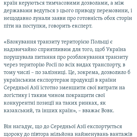
країн керуються тимчасовими дозволами, а між
державами ведуться з цього приводу перемовини, і
нещодавно лунали заяви про готовність обох сторін
піти на поступки, говорить експерт.
«Блокування транзиту територією Польщі є
надзвичайно сприятливим для того, щоб Україна
порушувала питання про розблокування транзиту
через територію Росії по всіх видах транспорту, в
тому числі – по залізниці. Це, зокрема, дозволило б
українським експортерам продукції в країни
Середньої Азії істотно зменшити свої витрати на
логістику і таким чином покращити свої
конкурентні позиції на таких ринках, як
казахський, та інших країн», – вважає Вовк.
Він нагадує, що до Середньої Азії експортується
щороку до півтора мільйона найменувань вантажів