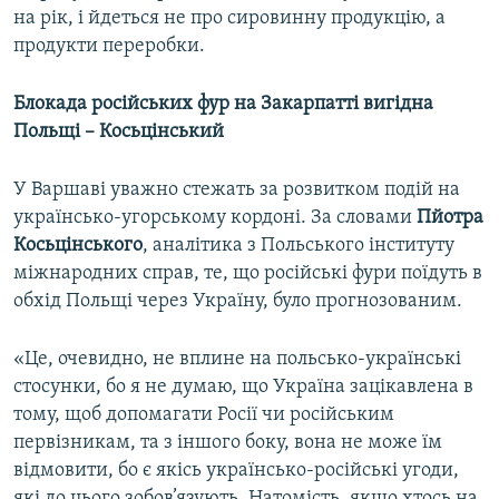
на рік, і йдеться не про сировинну продукцію, а
продукти переробки.
Блокада російських фур на Закарпатті вигідна
Польщі – Косьцінський
У Варшаві уважно стежать за розвитком подій на
українсько-угорському кордоні. За словами
Пйотра
Косьцінського
, аналітика з Польського інституту
міжнародних справ, те, що російські фури поїдуть в
обхід Польщі через Україну, було прогнозованим.
«Це, очевидно, не вплине на польсько-українські
стосунки, бо я не думаю, що Україна зацікавлена в
тому, щоб допомагати Росії чи російським
первізникам, та з іншого боку, вона не може їм
відмовити, бо є якісь українсько-російські угоди,
які до цього зобов’язують. Натомість, якщо хтось на