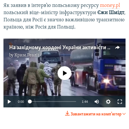
Як заявив в інтерв’ю польському ресурсу
money.pl
польський віце-міністр інфраструктури
Єжи Шмідт
,
Польща для Росії є значно важливішою транзитною
країною, ніж Росія для Польщі.
На західному кордоні України активісти блокують проїзд фур з російськими номерами (відео)
by
Крим.Реалії
No media source currently available
0:00
1:44
Завантажити на комп'ютер