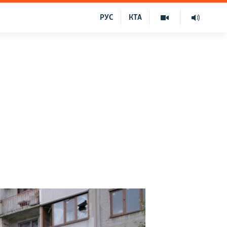
РУС
КТА