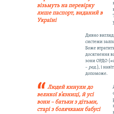
візьмуть на перевірку
лише паспорт, виданий в
Україні
Дивно вигляда
системи залпо
Боже втратити
досягнення ва
зони ОРДО («
–
ред.
), і нав
допоможе.
Людей кинули до
великої в’язниці, й усі
вони – батьки з дітьми,
старі з болячками бабусі