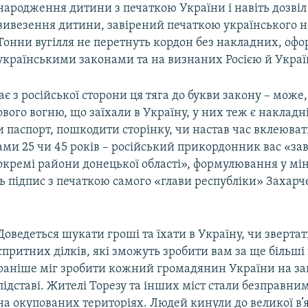
народження дитини з печаткою України і навіть дозвіл
вивезення дитини, завірений печаткою українського н
Тонни вугілля не перетнуть кордон без накладних, оф
українськими законами та на визнаних Росією й Укра
є з російської сторони ця тяга до букви закону – може, 
вого вогню, що заїхали в Україну, у них теж є накладн
 паспорт, пошкодити сторінку, чи настав час вклеюват
ми 25 чи 45 років – російський прикордонник вас «за
окремі райони донецької області», формулювання у мі
іть підпис з печаткою самого «глави республіки» Захар
Доведеться шукати гроші та їхати в Україну, чи звертат
спритних ділків, які зможуть зробити вам за ще більші 
раніше міг зробити кожний громадянин України на за
підставі. Жителі Торезу та інших міст стали безправни
на окупованих територіях. Людей кинули до великої в’яз