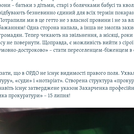
вони – батьки з дітьми, старі з болячками бабусі та кволі
відбувають безневинно єдиний для всіх термін покара
Потрапили ми в це гетто не з власної провини і не за в
бажанням! Одна сторона напала, а інша не змогла захи
громадян. Тепер чекають на звільнення, а місяці, роки і
су не повернути. Щоправда, є можливість вийти з сірої
умовно-достроково» – стати переселенцем-біженцем в 
ати, що в ОРДО не існує видимості правого поля. Ухва
уру», «суди» і «нотаріат». Створена структура «проку
навіть існує затверджене указом Захарченка професійн
ика прокуратури» – 15 липня!