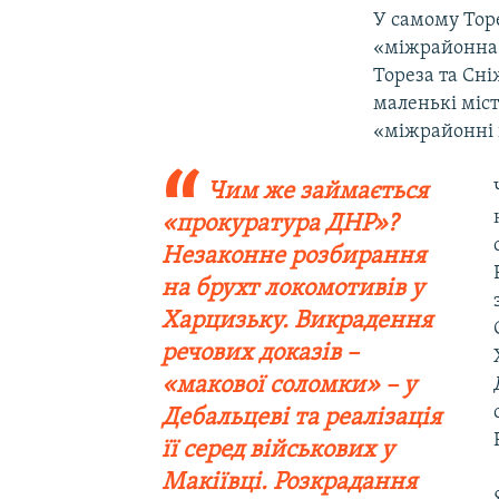
У самому Торе
«міжрайонна 
Тореза та Сні
маленькі міст
«міжрайонні 
Чим же займається
«прокуратура ДНР»?
Незаконне розбирання
на брухт локомотивів у
Харцизьку. Викрадення
речових доказів –
«макової соломки» – у
Дебальцеві та реалізація
її серед військових у
Макіївці. Розкрадання