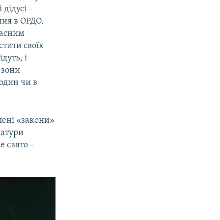
 дідусі –
ння в ОРДО.
ласним
стити своїх
дуть, і
 зони
один чи в
лені «закони»
ратури
е свято –