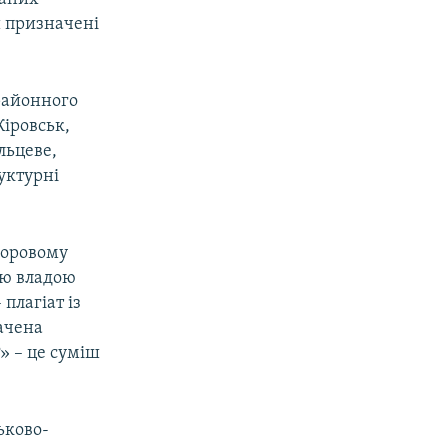
и призначені
жрайонного
Кіровськ,
льцеве,
уктурні
доровому
ою владою
плагіат із
ачена
» – це суміш
ьково-