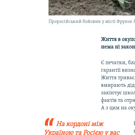
Проросійський бойовик у місті Фрунзе Л
Життя в окупо
нема ні закон
Є печатки, бл
гарантії виз
Життя триває
вмирають діду
закінчує школ
фактів та отр
А з цим на о
На кордоні між
Україною та Росією у вас