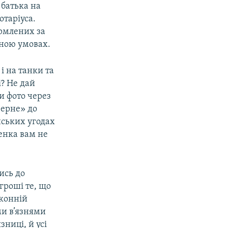
 батька на
отаріуса.
ормлених за
їною умовах.
і на танки та
і? Не дай
и фото через
верне» до
нських угодах
ченка вам не
ись до
гроші те, що
конній
ми в’язнями
ниці, й усі