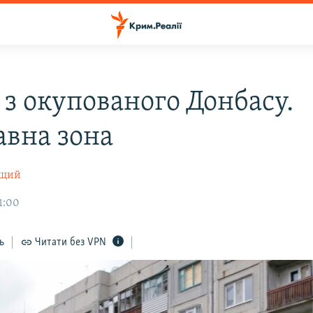
 з окупованого Донбасу.
авна зона
ущий
1:00
ь
Читати без VPN