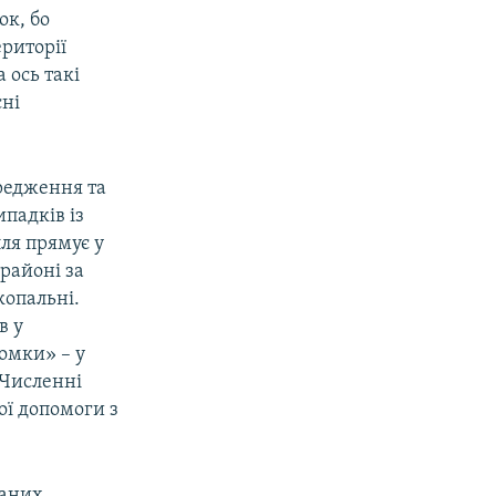
ок, бо
риторії
 ось такі
сні
редження та
падків із
лля прямує у
районі за
копальні.
в у
омки» – у
. Численні
ої допомоги з
ваних