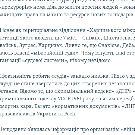
«прокурорів» нема діла до життя простих людей – вон
захищати права на майно та ресурси нових господарів.
і існує як територіальне відділення «Харцизького мі
петенції якого входять ще 7 міст – Сніжне, Шахтарськ, 
вайськ, Зугрес, Харцизьк. Дивно те, що Єнакієве, Деба
ають власні «міжрайонні суди». Чому існують такі стр
ганізації «судової системи», нікому невідомо.
Ефективність робити «судів» занадто низька. Ніхто у з
глузді не стане звертатись до цих створених незаконн
установ. Відомо те, що «кримінальний кодекс» «ДНР» – 
кримінального кодексу УССР 1961 року, за яким передб
смертна кара. Багато «нормативних документів» «ДНР
правових актів України та Росії.
Нещодавно з’явилась інформація про організацію «війс