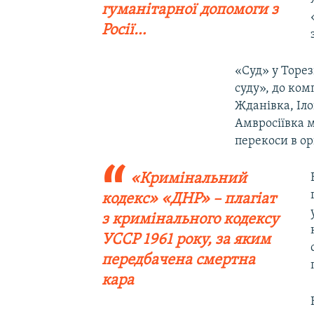
гуманітарної допомоги з
Росії…
«Суд» у Торез
суду», до ком
Жданівка, Іло
Амвросіївка м
перекоси в ор
«Кримінальний
кодекс» «ДНР» – плагіат
з кримінального кодексу
УССР 1961 року, за яким
передбачена смертна
кара