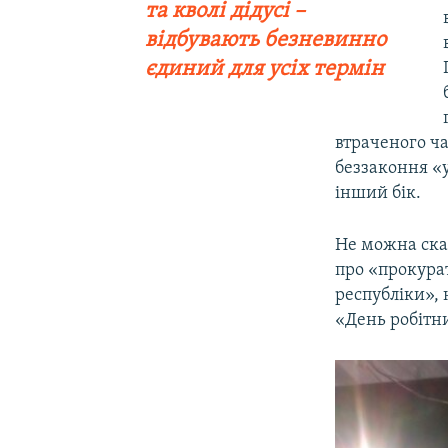
та кволі дідусі –
відбувають безневинно
єдиний для усіх термін
втраченого ча
беззаконня «
інший бік.
Не можна сказ
про «прокурат
республіки», 
«День робітн