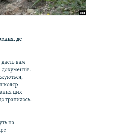
коння, де
 дасть вам
 документів.
джуються,
, школяр
нання цих
що трапилось.
уть на
про