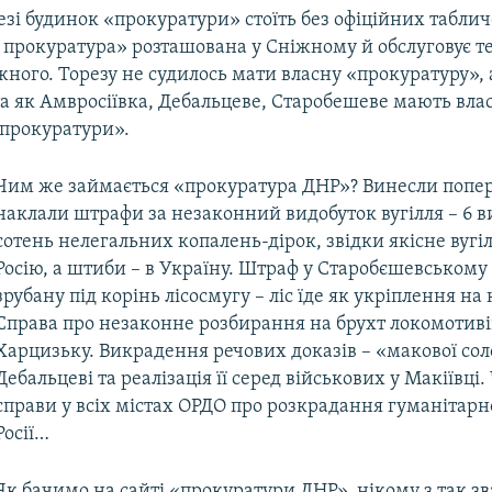
зі будинок «прокуратури» стоїть без офіційних таблич
прокуратура» розташована у Сніжному й обслуговує те
жного. Торезу не судилось мати власну «прокуратуру», а
а як Амвросіївка, Дебальцеве, Старобешеве мають вла
прокуратури».
Чим же займається «прокуратура ДНР»? Винесли попе
наклали штрафи за незаконний видобуток вугілля – 6 ви
сотень нелегальних копалень-дірок, звідки якісне вугі
Росію, а штиби – в Україну. Штраф у Старобєшевському 
зрубану під корінь лісосмугу – ліс їде як укріплення на 
Справа про незаконне розбирання на брухт локомотиві
Харцизьку. Викрадення речових доказів – «макової сол
Дебальцеві та реалізація її серед військових у Макіївці
справи у всіх містах ОРДО про розкрадання гуманітарн
Росії…
Як бачимо на сайті «прокуратури ДНР», нікому з так з