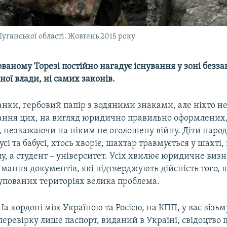
уганської області. Жовтень 2015 року
ваному Торезі постійно нагадує існування у зоні безза
ної влади, ні самих законів.
анки, гербовий папір з водяними знаками, але ніхто не
нання цих, на вигляд юридично правильно оформлених,
, незважаючи на ніким не оголошену війну. Діти наро
сі та бабусі, хтось хворіє, шахтар травмується у шахті
у, а студент – університет. Усіх хвилює юридичне виз
имання документів, які підтверджують дійсність того, 
купованих територіях велика проблема.
На кордоні між Україною та Росією, на КПП, у вас візьм
перевірку лише паспорт, виданий в Україні, свідоцтво 