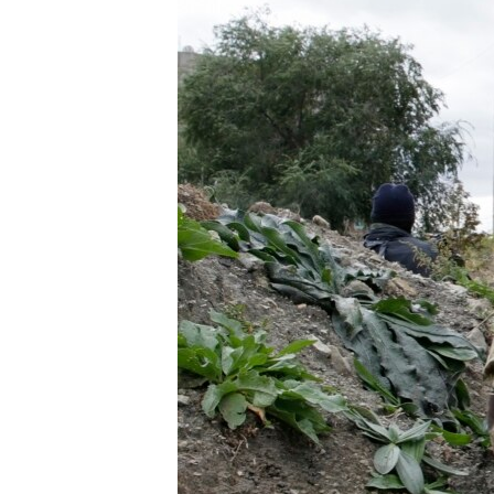
ВІДЕОУРОКИ «ELIFBE»
СВІДЧЕННЯ ОКУПАЦІЇ
УКРАЇНСЬКА ПРОБЛЕМА КРИМУ
ІНФОГРАФІКА