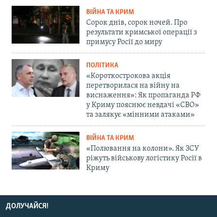
ВІЙНА ТА КРИМ
Сорок днів, сорок ночей. Про
результати кримської операції з
примусу Росії до миру
ПОЛІТИКА
«Короткострокова акція
перетворилася на війну на
виснаження»: Як пропаганда РФ
у Криму пояснює невдачі «СВО»
та залякує «мінними атаками»
ВІЙНА ТА КРИМ
«Полювання на колони». Як ЗСУ
ріжуть військову логістику Росії в
Криму
ДОЛУЧАЙСЯ!