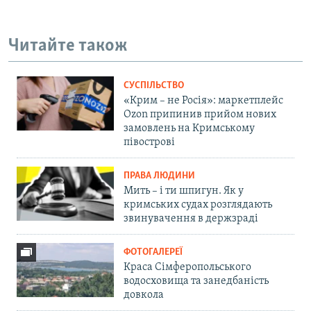
Читайте також
СУСПІЛЬСТВО
«Крим – не Росія»: маркетплейс
Ozon припинив прийом нових
замовлень на Кримському
півострові
ПРАВА ЛЮДИНИ
Мить – і ти шпигун. Як у
кримських судах розглядають
звинувачення в держзраді
ФОТОГАЛЕРЕЇ
Краса Сімферопольського
водосховища та занедбаність
довкола