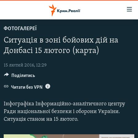
Доступність
посилання
Перейти
ФОТОГАЛЕРЕЇ
до
НОВИНИ
Ситуація в зоні бойових дій на
основного
ВОДА.КРИМ
матеріалу
Донбасі 15 лютого (карта)
ВІДЕО ТА ФОТО
Перейти
до
15 лютий 2016, 12:29
ПОЛІТИКА
основної
Поділитись
БЛОГИ
навігації
Перейти
Читати без VPN
ПОГЛЯД
до
ІНТЕРВ'Ю
пошуку
Інфографіка Інформаційно-аналітичного центру
ВСЕ ЗА ДЕНЬ
Ради національної безпеки і оборони України.
Ситуація станом на 15 лютого.
СПЕЦПРОЕКТИ
ЯК ОБІЙТИ БЛОКУВАННЯ
ДЕПОРТАЦІЯ