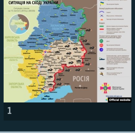
ВІДЕОУРОКИ «ELIFBE»
Русский
СВІДЧЕННЯ ОКУПАЦІЇ
Qırımtatar
УКРАЇНСЬКА ПРОБЛЕМА КРИМУ
ДОЛУЧАЙСЯ!
ІНФОГРАФІКА
Усі сайти RFE/RL
1