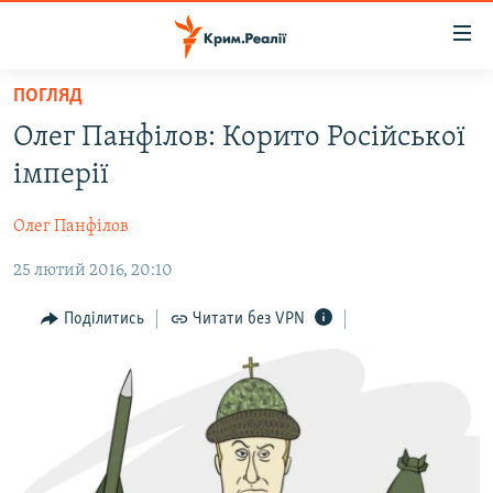
Доступність
посилання
Перейти
ПОГЛЯД
до
НОВИНИ
Олег Панфілов: Корито Російської
основного
ВОДА.КРИМ
матеріалу
імперії
ВІДЕО ТА ФОТО
Перейти
до
Олег Панфілов
ПОЛІТИКА
основної
25 лютий 2016, 20:10
БЛОГИ
навігації
Перейти
ПОГЛЯД
Поділитись
Читати без VPN
до
ІНТЕРВ'Ю
пошуку
ВСЕ ЗА ДЕНЬ
СПЕЦПРОЕКТИ
ЯК ОБІЙТИ БЛОКУВАННЯ
ДЕПОРТАЦІЯ