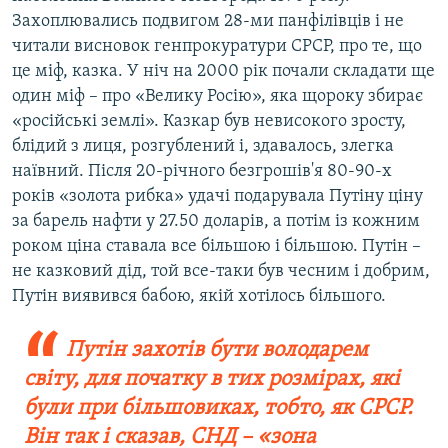
Захоплювались подвигом 28-ми панфілівців і не
читали висновок генпрокуратури СРСР, про те, що
це міф, казка. У ніч на 2000 рік почали складати ще
один міф – про «Велику Росію», яка щороку збирає
«російські землі». Казкар був невисокого зросту,
блідий з лиця, розгублений і, здавалось, злегка
наївний. Після 20-річного безгрошів'я 80-90-х
років «золота рибка» удачі подарувала Путіну ціну
за барель нафти у 27.50 доларів, а потім із кожним
роком ціна ставала все більшою і більшою. Путін –
не казковий дід, той все-таки був чесним і добрим,
Путін виявився бабою, якій хотілось більшого.
Путін захотів бути володарем
світу, для початку в тих розмірах, які
були при більшовиках, тобто, як СРСР.
Він так і сказав, СНД – «зона