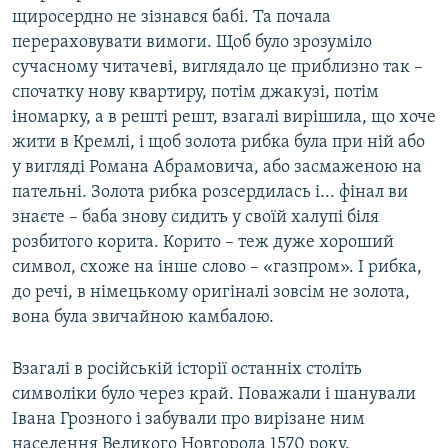
щиросердно не зізнався бабі. Та почала
перераховувати вимоги. Щоб було зрозуміло
сучасному читачеві, виглядало це приблизно так –
спочатку нову квартиру, потім джакузі, потім
іномарку, а в решті решт, взагалі вирішила, що хоче
жити в Кремлі, і щоб золота рибка була при ній або
у вигляді Романа Абрамовича, або засмаженою на
пательні. Золота рибка розсердилась і... фінал ви
знаєте – баба знову сидить у своїй халупі біля
розбитого корита. Корито – теж дуже хороший
символ, схоже на інше слово – «газпром». І рибка,
до речі, в німецькому оригіналі зовсім не золота,
вона була звичайною камбалою.
Взагалі в російській історії останніх століть
символіки було через край. Поважали і шанували
Івана Грозного і забували про вирізане ним
населення Великого Новгорода 1570 року.