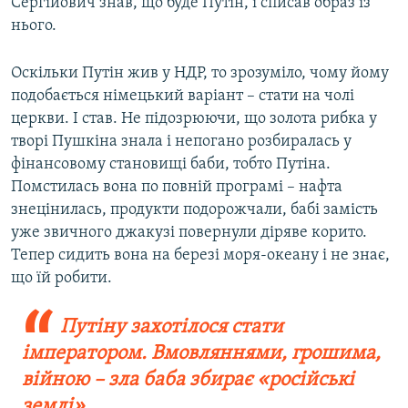
Сергійович знав, що буде Путін, і списав образ із
нього.
Оскільки Путін жив у НДР, то зрозуміло, чому йому
подобається німецький варіант – стати на чолі
церкви. І став. Не підозрюючи, що золота рибка у
творі Пушкіна знала і непогано розбиралась у
фінансовому становищі баби, тобто Путіна.
Помстилась вона по повній програмі – нафта
знецінилась, продукти подорожчали, бабі замість
уже звичного джакузі повернули діряве корито.
Тепер сидить вона на березі моря-океану і не знає,
що їй робити.
Путіну захотілося стати
імператором. Вмовляннями, грошима,
війною – зла баба збирає «російські
землі»