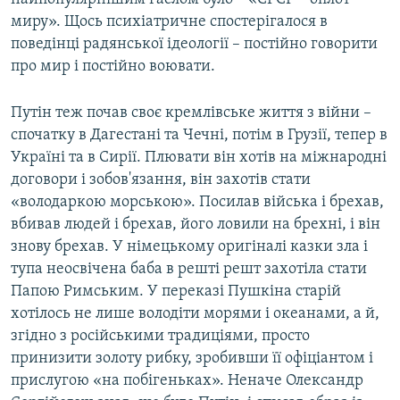
миру». Щось психіатричне спостерігалося в
поведінці радянської ідеології – постійно говорити
про мир і постійно воювати.
Путін теж почав своє кремлівське життя з війни –
спочатку в Дагестані та Чечні, потім в Грузії, тепер в
Україні та в Сирії. Плювати він хотів на міжнародні
договори і зобов'язання, він захотів стати
«володаркою морською». Посилав війська і брехав,
вбивав людей і брехав, його ловили на брехні, і він
знову брехав. У німецькому оригіналі казки зла і
тупа неосвічена баба в решті решт захотіла стати
Папою Римським. У переказі Пушкіна старій
хотілось не лише володіти морями і океанами, а й,
згідно з російськими традиціями, просто
принизити золоту рибку, зробивши її офіціантом і
прислугою «на побігеньках». Неначе Олександр