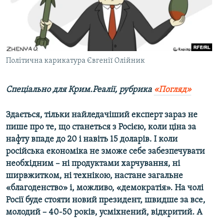
ВІДЕОУРОКИ «ELIFBE»
Русский
СВІДЧЕННЯ ОКУПАЦІЇ
Qırımtatar
УКРАЇНСЬКА ПРОБЛЕМА КРИМУ
ДОЛУЧАЙСЯ!
Політична карикатура Євгенії Олійник
ІНФОГРАФІКА
Спеціально для Крим.Реалії, рубрика
«Погляд»
Усі сайти RFE/RL
Здається, тільки найледачіший експерт зараз не
пише про те, що станеться з Росією, коли ціна за
нафту впаде до 20 і навіть 15 доларів. І коли
російська економіка не зможе себе забезпечувати
необхідним – ні продуктами харчування, ні
ширвжитком, ні технікою, настане загальне
«благоденство» і, можливо, «демократія». На чолі
Росії буде стояти новий президент, швидше за все,
молодий – 40-50 років, усміхнений, відкритий. А