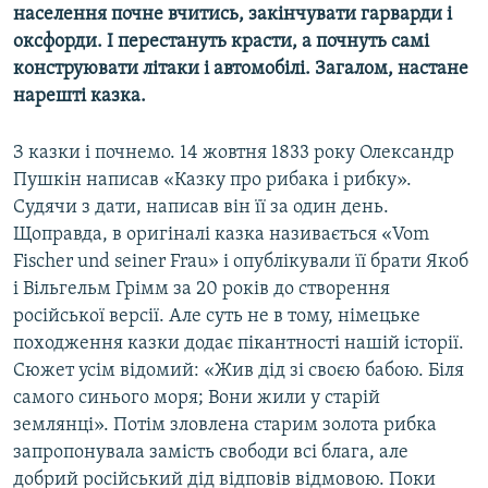
населення почне вчитись, закінчувати гарварди і
оксфорди. І перестануть красти, а почнуть самі
конструювати літаки і автомобілі. Загалом, настане
нарешті казка.
З казки і почнемо. 14 жовтня 1833 року Олександр
Пушкін написав «Казку про рибака і рибку».
Судячи з дати, написав він її за один день.
Щоправда, в оригіналі казка називається «Vom
Fischer und seiner Frau» і опублікували її брати Якоб
і Вільгельм Грімм за 20 років до створення
російської версії. Але суть не в тому, німецьке
походження казки додає пікантності нашій історії.
Сюжет усім відомий: «Жив дід зі своєю бабою. Біля
самого синього моря; Вони жили у старій
землянці». Потім зловлена старим золота рибка
запропонувала замість свободи всі блага, але
добрий російський дід відповів відмовою. Поки