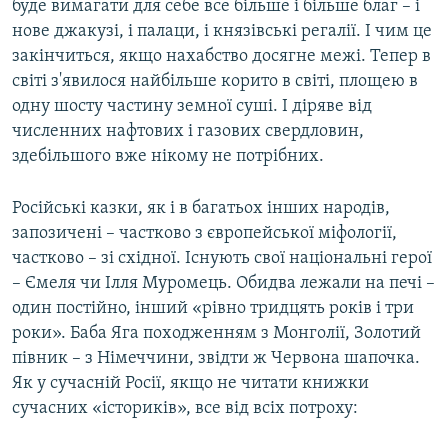
буде вимагати для себе все більше і більше благ – і
нове джакузі, і палаци, і князівські регалії. І чим це
закінчиться, якщо нахабство досягне межі. Тепер в
світі з'явилося найбільше корито в світі, площею в
одну шосту частину земної суші. І діряве від
численних нафтових і газових свердловин,
здебільшого вже нікому не потрібних.
Російські казки, як і в багатьох інших народів,
запозичені – частково з європейської міфології,
частково – зі східної. Існують свої національні герої
– Ємеля чи Ілля Муромець. Обидва лежали на печі –
один постійно, інший «рівно тридцять років і три
роки». Баба Яга походженням з Монголії, Золотий
півник – з Німеччини, звідти ж Червона шапочка.
Як у сучасній Росії, якщо не читати книжки
сучасних «істориків», все від всіх потроху: