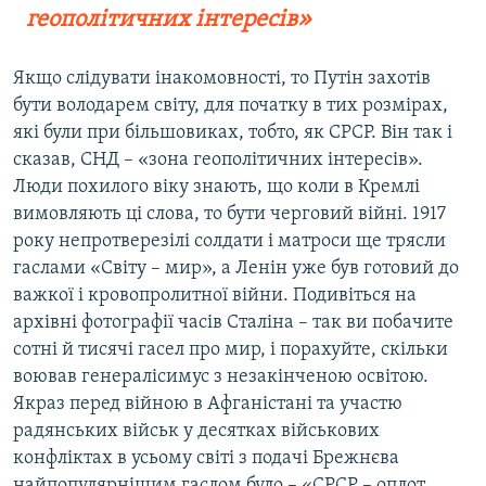
геополітичних інтересів»
Якщо слідувати інакомовності, то Путін захотів
бути володарем світу, для початку в тих розмірах,
які були при більшовиках, тобто, як СРСР. Він так і
сказав, СНД – «зона геополітичних інтересів».
Люди похилого віку знають, що коли в Кремлі
вимовляють ці слова, то бути черговий війні. 1917
року непротверезілі солдати і матроси ще трясли
гаслами «Світу – мир», а Ленін уже був готовий до
важкої і кровопролитної війни. Подивіться на
архівні фотографії часів Сталіна – так ви побачите
сотні й тисячі гасел про мир, і порахуйте, скільки
воював генералісимус з незакінченою освітою.
Якраз перед війною в Афганістані та участю
радянських військ у десятках військових
конфліктах в усьому світі з подачі Брежнєва
найпопулярнішим гаслом було – «СРСР – оплот