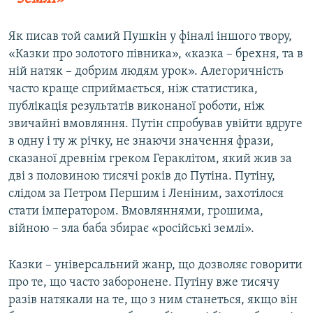
Як писав той самий Пушкін у фіналі іншого твору,
«Казки про золотого півника», «казка – брехня, та в
ній натяк – добрим людям урок». Алегоричність
часто краще сприймається, ніж статистика,
публікація результатів виконаної роботи, ніж
звичайні вмовляння. Путін спробував увійти вдруге
в одну і ту ж річку, не знаючи значення фрази,
сказаної древнім греком Гераклітом, який жив за
дві з половиною тисячі років до Путіна. Путіну,
слідом за Петром Першим і Леніним, захотілося
стати імператором. Вмовляннями, грошима,
війною – зла баба збирає «російські землі».
Казки – універсальний жанр, що дозволяє говорити
про те, що часто заборонене. Путіну вже тисячу
разів натякали на те, що з ним станеться, якщо він