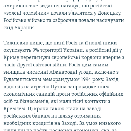
американське видання нагадує, що російські
«зелені чоловічки» почали з'являтися у Донецьку.
Російське військо та озброєння почали насичувати
схід України.
Тижневик пише, що нині Росія та її поплічники
окуповують 9% території України, а російські дії у
Криму переглянули європейські кордони вперше з
часів Другої світової війни. Росія цим самим
знищила численні міжнародні угоди, включно з
Будапештським меморандумом 1994 року. Захід
відповів на агресію Путіна запровадженням
економічних санкцій проти російських офіційних
осіб та бізнесменів, які мали тісні контакти з
Кремлем. Ці кроки також стали на заваді
російським банкам на шляху отримання
необхідних кредитів на Заході. За умов низького
рівня цін на нафту, російська економіка, яка, за