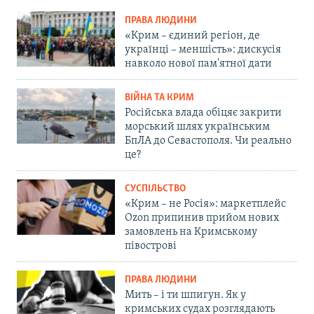
ПРАВА ЛЮДИНИ
«Крим – єдиний регіон, де
українці – меншість»: дискусія
навколо нової пам'ятної дати
ВІЙНА ТА КРИМ
Російська влада обіцяє закрити
морський шлях українським
БпЛА до Севастополя. Чи реально
це?
СУСПІЛЬСТВО
«Крим – не Росія»: маркетплейс
Ozon припинив прийом нових
замовлень на Кримському
півострові
ПРАВА ЛЮДИНИ
Мить – і ти шпигун. Як у
кримських судах розглядають