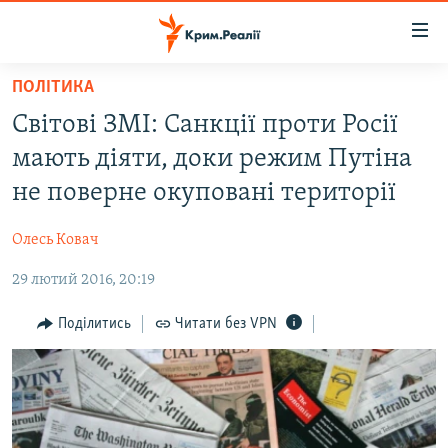
Доступність
посилання
Перейти
ПОЛІТИКА
до
НОВИНИ
Світові ЗМІ: Санкції проти Росії
основного
ВОДА.КРИМ
матеріалу
мають діяти, доки режим Путіна
ВІДЕО ТА ФОТО
Перейти
не поверне окуповані території
до
ПОЛІТИКА
основної
Олесь Ковач
БЛОГИ
навігації
Перейти
29 лютий 2016, 20:19
ПОГЛЯД
до
ІНТЕРВ'Ю
Поділитись
Читати без VPN
пошуку
ВСЕ ЗА ДЕНЬ
СПЕЦПРОЕКТИ
ЯК ОБІЙТИ БЛОКУВАННЯ
ДЕПОРТАЦІЯ