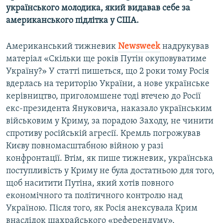
українського молодика, який видавав себе за
американського підлітка у США.
Американський тижневик
Newsweek
надрукував
матеріал «Скільки ще років Путін окуповуватиме
Україну?» У статті пишеться, що 2 роки тому Росія
вдерлась на територію України, а нове українське
керівництво, приголомшене тоді втечею до Росії
екс-президента Януковича, наказало українським
військовим у Криму, за порадою Заходу, не чинити
спротиву російській агресії. Кремль погрожував
Києву повномасштабною війною у разі
конфронтації. Втім, як пише тижневик, українська
поступливість у Криму не була достатньою для того,
щоб наситити Путіна, який хотів повного
економічного та політичного контролю над
Україною. Після того, як Росія анексувала Крим
внаслідок шахрайського «референдуму»,