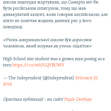
школи подекуди жартували, що Самарін міг би
бути російським шпигуном, тому що мав
дивакуватий акцент, коли говорив англійською, але
ніхто не помічав жодних дивних рис у його
поведінці.
«Учень американської школи був дорослим
чоловіком, який позував як учень-підліток»
High School star student was a grown man posing as a
teen
https://t.co/wh7GQYBUWY
— The Independent (@Independent)
February 27,
2016
Оригінал публікації – на сайті
Радіо Свобода