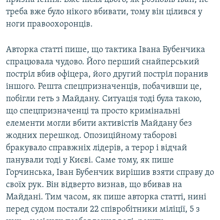
треба вже було нікого вбивати, тому він цілився у
ноги правоохоронців.
Авторка статті пише, що тактика Івана Бубенчика
спрацювала чудово. Його перший снайперський
постріл вбив офіцера, його другий постріл поранив
іншого. Решта спецпризначенців, побачивши це,
побігли геть з Майдану. Ситуація тоді була такою,
що спецпризначенці та просто кримінальні
елементи могли вбити активістів Майдану без
жодних перешкод. Опозиційному таборові
бракувало справжніх лідерів, а терор і відчай
панували тоді у Києві. Саме тому, як пише
Горчинська, Іван Бубенчик вирішив взяти справу до
своїх рук. Він відверто визнав, що вбивав на
Майдані. Тим часом, як пише авторка статті, нині
перед судом постали 22 співробітники міліції, 5 з