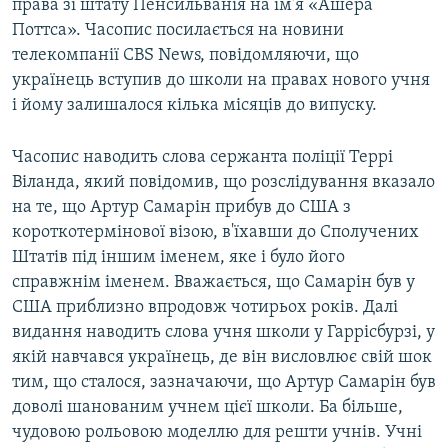
права зі штату Пенсильванія на ім'я «Ашера
Поттса». Часопис посилається на новини
телекомпанії CBS News, повідомляючи, що
українець вступив до школи на правах нового учня
і йому залишалося кілька місяців до випуску.
Часопис наводить слова сержанта поліції Террі
Віланда, який повідомив, що розслідування вказало
на те, що Артур Самарін прибув до США з
короткотермінової візою, в'їхавши до Сполучених
Штатів під іншим іменем, яке і було його
справжнім іменем. Вважається, що Самарін був у
США приблизно впродовж чотирьох років. Далі
видання наводить слова учня школи у Гаррісбурзі, у
якій навчався українець, де він висловлює свій шок
тим, що сталося, зазначаючи, що Артур Самарін був
доволі шанованим учнем цієї школи. Ба більше,
чудовою рольовою моделлю для решти учнів. Учні