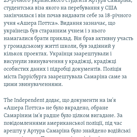
23-річного українського студента Артура Самаріна,
студентська віза якого на перебування у США
закінчилася і він почав видавати себе за 18-річного
учня «Ашера Поттса». Видання зазначає, що
українець був старанним учнем і з нього
намагалися брати приклад. Він брав активну участь
у громадському житті школи, був задіяний у
кількох проектах. Українця заарештували і
висунули звинувачення у крадіжці, крадіжці
особистих даних і підробці документів. Поліція
міста Гаррісбурга заарештувала Самаріна саме за
цими звинуваченнями.
The Independent додає, що документи на ім'я
«Ашера Поттса» не було вкрадено, обране
Самаріним ім'я радше було цілком вигадане. За
повідомленнями американської поліції, під час
арешту у Артура Самаріна було знайдено водійські