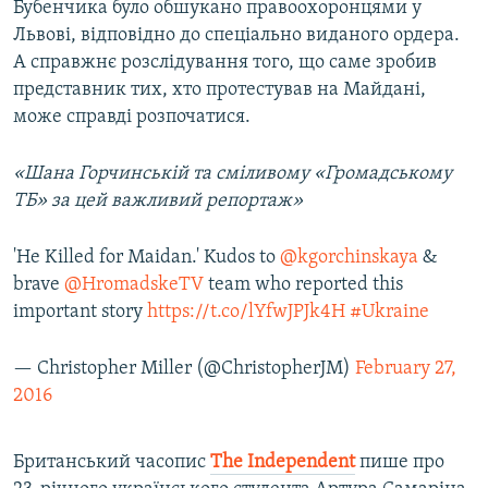
Бубенчика було обшукано правоохоронцями у
Львові, відповідно до спеціально виданого ордера.
А справжнє розслідування того, що саме зробив
представник тих, хто протестував на Майдані,
може справді розпочатися.
«Шана
Горчинській та сміливому «Громадському
ТБ» за цей важливий репортаж»
'He Killed for Maidan.' Kudos to
@kgorchinskaya
&
brave
@HromadskeTV
team who reported this
important story
https://t.co/lYfwJPJk4H
#Ukraine
— Christopher Miller (@ChristopherJM)
February 27,
2016
Британський часопис
The Independent
пише про