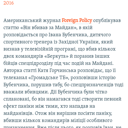
2016
Американський журнал
Foreign Policy
опублікував
статтю «Він вбивав за Майдан», в якій
розповідається про Івана Бубенчика, дитячого
спортивного тренера із Західної України, який
визнав у телевізійній програмі, що вбив кількох
двох командирів «Беркута» й поранив інших
бійців спецпідрозділу під час подій на Майдані.
Авторка статті Катя Горчинська розповідає, що її
телеканал «Громадське ТБ», розповівши історію
Бубенчика, порушив табу, бо спецпризначенців тоді
вважали вбивцями. Дії Бубенчика були чітко
сплановані, бо він намагався тоді створити певний
ефект паніки між тими, хто нападав на
майданівців. Отож він вирішив посіяти паніку,
вбивши кількох командирів міліції особливого
призначення. Вже після цього, як розповів Іван, не