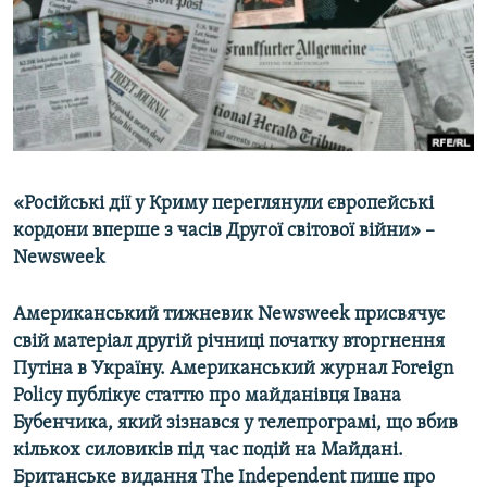
ВІДЕОУРОКИ «ELIFBE»
Русский
СВІДЧЕННЯ ОКУПАЦІЇ
Qırımtatar
УКРАЇНСЬКА ПРОБЛЕМА КРИМУ
ДОЛУЧАЙСЯ!
ІНФОГРАФІКА
«Російські дії у Криму переглянули європейські
кордони вперше з часів Другої світової війни» –
Усі сайти RFE/RL
Newsweek
Американський тижневик Newsweek присвячує
свій матеріал другій річниці початку вторгнення
Путіна в Україну. Американський журнал Foreign
Policy публікує статтю про майданівця Івана
Бубенчика, який зізнався у телепрограмі, що вбив
кількох силовиків під час подій на Майдані.
Британське видання The Independent пише про