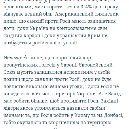
прогнозами, має скоротиться на 3-4% цього року,
відчуває певний біль. Американський тижневик
пише, що санкції проти Росії мають залишатися
доти, доки Україна не контролюватиме свій
східний кордон і доки український Крим не
позбудеться російської окупації.
Newsweek пише, що попри цілий хор
пропутінських голосів у Європі, Європейський
Союз мусить залишатися непохитним у своїй
позиції щодо санкцій проти Росії, доки не буде
повністю виконано Мінські угоди, і доки Росія не
виведе своє військо з території України. Але Захід
має робити більше, щоб протидіяти Росії. Західні
лідери якось
утримуються називати своїми
іменами те, що Росія робить у Криму та на Донбасі,
тобто окупацією та вторгненням на територію