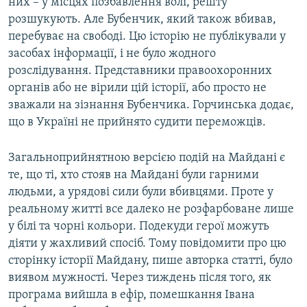
них – у місцях позбавлення волі, решту
розшукують. Але Бубенчик, який також вбивав,
перебуває на свободі. Цю історію не публікували у
засобах інформації, і не було жодного
розслідування. Представники правоохоронних
органів або не вірили цій історії, або просто не
зважали на зізнання Бубенчика. Горчинська додає,
що в Україні не прийнято судити переможців.
Загальноприйнятною версією подій на Майдані є
те, що ті, хто стояв на Майдані були гарними
людьми, а урядові сили були вбивцями. Проте у
реальному житті все далеко не розфарбоване лише
у білі та чорні кольори. Подекуди герої можуть
діяти у жахливий спосіб. Тому повідомити про цю
сторінку історії Майдану, пише авторка статті, було
виявом мужності. Через тиждень після того, як
програма вийшла в ефір, помешкання Івана