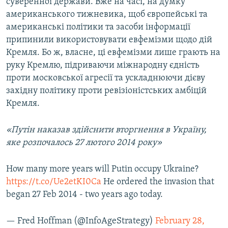
суверенної держави. Вже на часі, на думку
американського тижневика, щоб європейські та
американські політики та засоби інформації
припинили використовувати евфемізми щодо дій
Кремля. Бо ж, власне, ці евфемізми лише грають на
руку Кремлю, підриваючи міжнародну єдність
проти московської агресії та ускладнюючи дієву
західну політику проти ревізіоністських амбіцій
Кремля.
«Путін наказав здійснити вторгнення в Україну,
яке розпочалось 27 лютого 2014 року»
How many more years will Putin occupy Ukraine?
https://t.co/Ue2etKI0Ca
He ordered the invasion that
began 27 Feb 2014 - two years ago today.
— Fred Hoffman (@InfoAgeStrategy)
February 28,