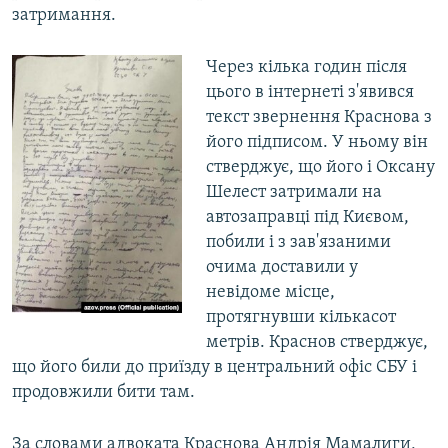
затримання.
Через кілька годин після
цього в інтернеті з'явився
текст звернення Краснова з
його підписом. У ньому він
стверджує, що його і Оксану
Шелест затримали на
автозаправці під Києвом,
побили і з зав'язаними
очима доставили у
невідоме місце,
протягнувши кількасот
метрів. Краснов стверджує,
що його били до приїзду в центральний офіс СБУ і
продовжили бити там.
За словами адвоката Краснова Андрія Мамалиги,