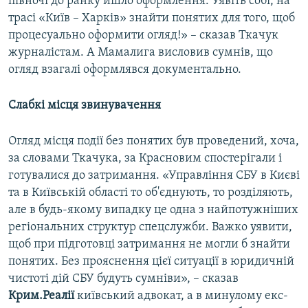
півночі до ранку йшло оформлення. Уявіть собі, на
трасі «Київ – Харків» знайти понятих для того, щоб
процесуально оформити огляд!» – сказав Ткачук
журналістам. А Мамалига висловив сумнів, що
огляд взагалі оформлявся документально.
Слабкі місця звинувачення
Огляд місця події без понятих був проведений, хоча,
за словами Ткачука, за Красновим спостерігали і
готувалися до затримання. «Управління СБУ в Києві
та в Київській області то об'єднують, то розділяють,
але в будь-якому випадку це одна з найпотужніших
регіональних структур спецслужби. Важко уявити,
щоб при підготовці затримання не могли б знайти
понятих. Без прояснення цієї ситуації в юридичній
чистоті дій СБУ будуть сумніви», – сказав
Крим.Реалії
київський адвокат, а в минулому екс-