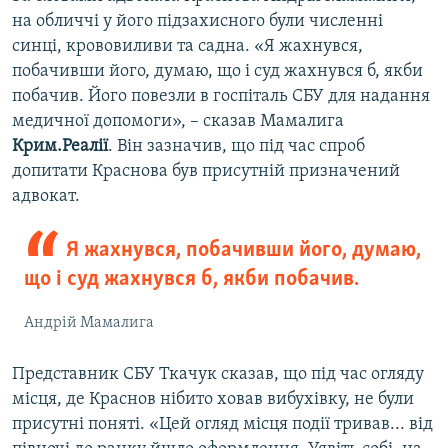
на обличчі у його підзахисного були численні
синці, крововиливи та садна. «Я жахнувся,
побачивши його, думаю, що і суд жахнувся б, якби
побачив. Його повезли в госпіталь СБУ для надання
медичної допомоги», – сказав Мамалига
Крим.Реалії
. Він зазначив, що під час спроб
допитати Краснова був присутній призначений
адвокат.
Я жахнувся, побачивши його, думаю,
що і суд жахнувся б, якби побачив.
Андрій Мамалига
Представник СБУ Ткачук сказав, що під час огляду
місця, де Краснов нібито ховав вибухівку, не були
присутні поняті. «Цей огляд місця події тривав... від