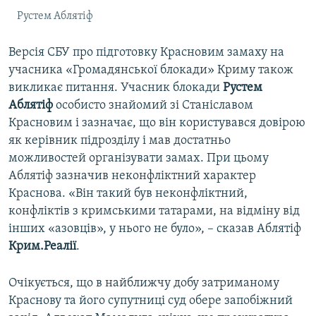
Рустем Аблятіф
Версія СБУ про підготовку Красновим замаху на
учасника «Громадянської блокади» Криму також
викликає питання. Учасник блокади
Рустем
Аблятіф
особисто знайомий зі Станіславом
Красновим і зазначає, що він користувався довірою
як керівник підрозділу і мав достатньо
можливостей організувати замах. При цьому
Аблятіф зазначив неконфліктний характер
Краснова. «Він такий був неконфліктний,
конфліктів з кримськими татарами, на відміну від
інших «азовців», у нього не було», – сказав Аблятіф
Крим.Реалії
.
Очікується, що в найближчу добу затриманому
Краснову та його супутниці суд обере запобіжний