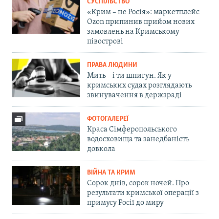
СУСПІЛЬСТВО
«Крим – не Росія»: маркетплейс
Ozon припинив прийом нових
замовлень на Кримському
півострові
ПРАВА ЛЮДИНИ
Мить – і ти шпигун. Як у
кримських судах розглядають
звинувачення в держзраді
ФОТОГАЛЕРЕЇ
Краса Сімферопольського
водосховища та занедбаність
довкола
ВІЙНА ТА КРИМ
Сорок днів, сорок ночей. Про
результати кримської операції з
примусу Росії до миру