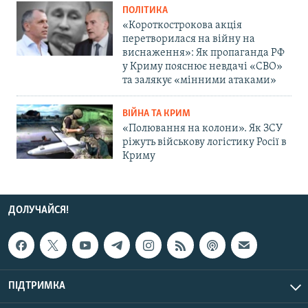
ПОЛІТИКА
«Короткострокова акція
перетворилася на війну на
виснаження»: Як пропаганда РФ
у Криму пояснює невдачі «СВО»
та залякує «мінними атаками»
ВІЙНА ТА КРИМ
«Полювання на колони». Як ЗСУ
ріжуть військову логістику Росії в
Криму
ДОЛУЧАЙСЯ!
ПІДТРИМКА