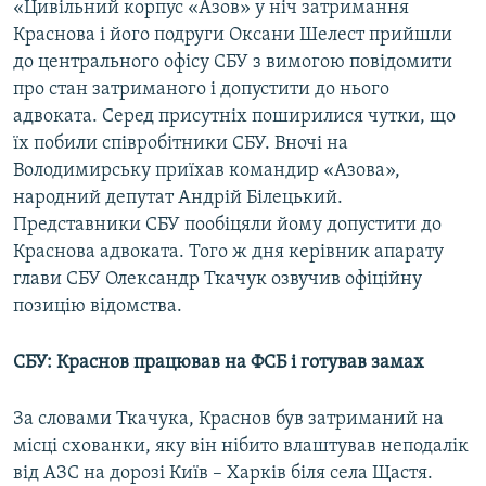
«Цивільний корпус «Азов» у ніч затримання
Краснова і його подруги Оксани Шелест прийшли
до центрального офісу СБУ з вимогою повідомити
про стан затриманого і допустити до нього
адвоката. Серед присутніх поширилися чутки, що
їх побили співробітники СБУ. Вночі на
Володимирську приїхав командир «Азова»,
народний депутат Андрій Білецький.
Представники СБУ пообіцяли йому допустити до
Краснова адвоката. Того ж дня керівник апарату
глави СБУ Олександр Ткачук озвучив офіційну
позицію відомства.
СБУ: Краснов працював на ФСБ і готував замах
За словами Ткачука, Краснов був затриманий на
місці схованки, яку він нібито влаштував неподалік
від АЗС на дорозі Київ – Харків біля села Щастя.