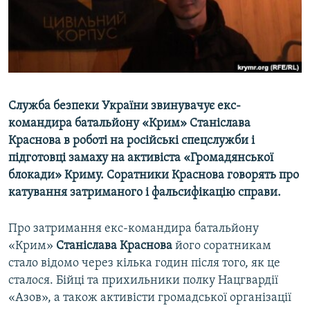
ВІДЕОУРОКИ «ELIFBE»
Русский
СВІДЧЕННЯ ОКУПАЦІЇ
Qırımtatar
УКРАЇНСЬКА ПРОБЛЕМА КРИМУ
ДОЛУЧАЙСЯ!
ІНФОГРАФІКА
Служба безпеки України звинувачує екс-
командира батальйону «Крим» Станіслава
Краснова в роботі на російські спецслужби і
Усі сайти RFE/RL
підготовці замаху на активіста «Громадянської
блокади» Криму. Соратники Краснова говорять про
катування затриманого і фальсифікацію справи.
Про затримання екс-командира батальйону
«Крим»
Станіслава Краснова
його соратникам
стало відомо через кілька годин після того, як це
сталося. Бійці та прихильники полку Нацгвардії
«Азов», а також активісти громадської організації