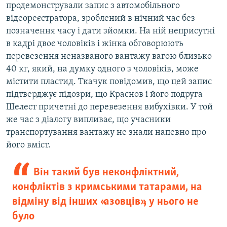
продемонстрували запис з автомобільного
відеореєстратора, зроблений в нічний час без
позначення часу і дати зйомки. На ній неприсутні
в кадрі двоє чоловіків і жінка обговорюють
перевезення неназваного вантажу вагою близько
40 кг, який, на думку одного з чоловіків, може
містити пластид. Ткачук повідомив, що цей запис
підтверджує підозри, що Краснов і його подруга
Шелест причетні до перевезення вибухівки. У той
же час з діалогу випливає, що учасники
транспортування вантажу не знали напевно про
його вміст.
Він такий був неконфліктний,
конфліктів з кримськими татарами, на
відміну від інших «азовців», у нього не
було