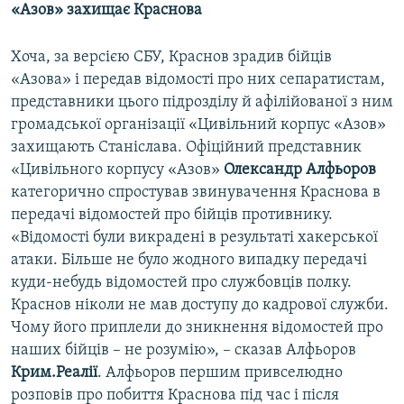
«Азов» захищає Краснова
Хоча, за версією СБУ, Краснов зрадив бійців
«Азова» і передав відомості про них сепаратистам,
представники цього підрозділу й афілійованої з ним
громадської організації «Цивільний корпус «Азов»
захищають Станіслава. Офіційний представник
«Цивільного корпусу «Азов»
Олександр Алфьоров
категорично спростував звинувачення Краснова в
передачі відомостей про бійців противнику.
«Відомості були викрадені в результаті хакерської
атаки. Більше не було жодного випадку передачі
куди-небудь відомостей про службовців полку.
Краснов ніколи не мав доступу до кадрової служби.
Чому його приплели до зникнення відомостей про
наших бійців – не розумію», – сказав Алфьоров
Крим.Реалії
. Алфьоров першим привселюдно
розповів про побиття Краснова під час і після