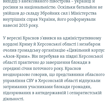
вихідці з анексованого півострова – українці й
росіяни за національністю. Оскільки батальйон не
увійшов до складу Збройних сил і Міністерства
внутрішніх справ України, його розформували
навесні 2015 року.
У вересні Краснов з'явився на адміністративному
кордоні Криму й Херсонської області і незабаром
очолив громадську організацію «Цивільний корпус
«Азов-Крим». Він перебував на півдні Херсонської
області практично до завершення блокади в
середині січня поточного року. Краснов
неодноразово говорив, що представники обласного
управління СБУ в Херсонській області відпускали
затриманих учасниками блокади громадян,
підозрюваних в антидержавній і сепаратистській
діяльності.