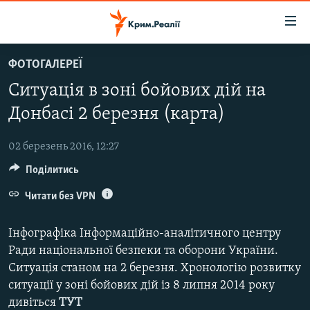
Доступність
посилання
Перейти
ФОТОГАЛЕРЕЇ
до
НОВИНИ
Ситуація в зоні бойових дій на
основного
ВОДА.КРИМ
матеріалу
Донбасі 2 березня (карта)
ВІДЕО ТА ФОТО
Перейти
до
02 березень 2016, 12:27
ПОЛІТИКА
основної
Поділитись
БЛОГИ
навігації
Перейти
Читати без VPN
ПОГЛЯД
до
ІНТЕРВ'Ю
пошуку
Інфографіка Інформаційно-аналітичного центру
ВСЕ ЗА ДЕНЬ
Ради національної безпеки та оборони України.
Ситуація станом на 2 березня. Хронологію розвитку
СПЕЦПРОЕКТИ
ситуації у зоні бойових дій із 8 липня 2014 року
ЯК ОБІЙТИ БЛОКУВАННЯ
ДЕПОРТАЦІЯ
дивіться
ТУТ