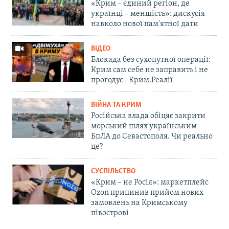
«Крим – єдиний регіон, де
українці – меншість»: дискусія
навколо нової пам'ятної дати
ВІДЕО
Блокада без сухопутної операції:
Крим сам себе не заправить і не
прогодує | Крим.Реалії
ВІЙНА ТА КРИМ
Російська влада обіцяє закрити
морський шлях українським
БпЛА до Севастополя. Чи реально
це?
СУСПІЛЬСТВО
«Крим – не Росія»: маркетплейс
Ozon припинив прийом нових
замовлень на Кримському
півострові