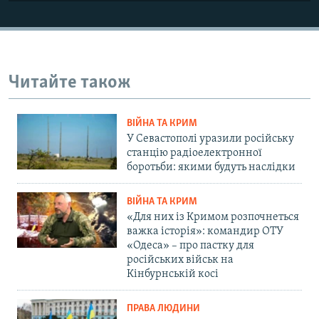
Читайте також
ВІЙНА ТА КРИМ
У Севастополі уразили російську
станцію радіоелектронної
боротьби: якими будуть наслідки
ВІЙНА ТА КРИМ
«Для них із Кримом розпочнеться
важка історія»: командир ОТУ
«Одеса» – про пастку для
російських військ на
Кінбурнській косі
ПРАВА ЛЮДИНИ