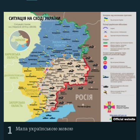
ВІДЕОУРОКИ «ELIFBE»
Русский
СВІДЧЕННЯ ОКУПАЦІЇ
Qırımtatar
УКРАЇНСЬКА ПРОБЛЕМА КРИМУ
ДОЛУЧАЙСЯ!
ІНФОГРАФІКА
Усі сайти RFE/RL
1
Мапа українською мовою