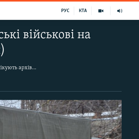
РУС
КТА
ські військові на
)
До другої річниці російської анексії українського півострова Крим.Реалії публікують архівні фото, на яких видно, як проходила окупація Криму та як його жителі чинили їй опір. 4 березня 2014 року. Збройні російські військові продовжують перебувати на вулицях Сімферополя. Зокрема, два автомобілі і близько 60 військовослужбовців з автоматами і ручними кулеметами стоять на тротуарі і у дворі житлового будинку на вулиці Карла Маркса в центрі міста. Вони стоять у 50 метрах від КПП штабу Військ берегової охорони ВМС України. Російські військові не контактують з місцевим населенням. На питання журналістів, коли додому – не відповідають, під час фотографування повертаються спиною.