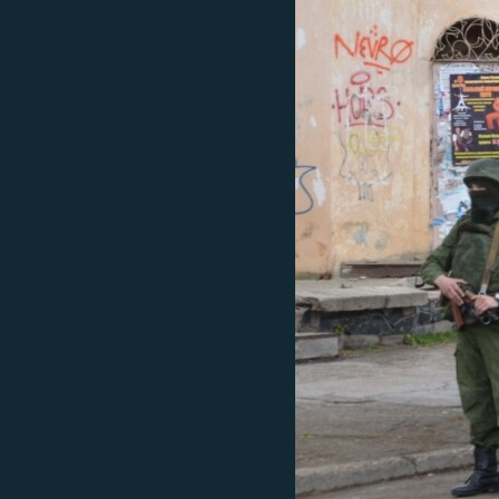
ВІДЕОУРОКИ «ELIFBE»
СВІДЧЕННЯ ОКУПАЦІЇ
УКРАЇНСЬКА ПРОБЛЕМА КРИМУ
ІНФОГРАФІКА