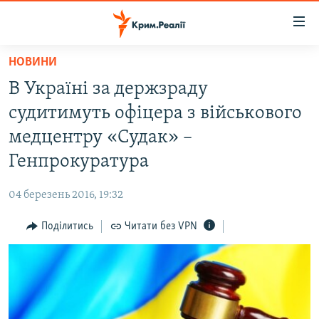
Доступність
посилання
Перейти
НОВИНИ
до
НОВИНИ
В Україні за держзраду
основного
ВОДА.КРИМ
матеріалу
судитимуть офіцера з військового
ВІДЕО ТА ФОТО
Перейти
медцентру «Судак» –
до
ПОЛІТИКА
Генпрокуратура
основної
БЛОГИ
навігації
04 березень 2016, 19:32
Перейти
ПОГЛЯД
до
Поділитись
Читати без VPN
ІНТЕРВ'Ю
пошуку
ВСЕ ЗА ДЕНЬ
СПЕЦПРОЕКТИ
ЯК ОБІЙТИ БЛОКУВАННЯ
ДЕПОРТАЦІЯ