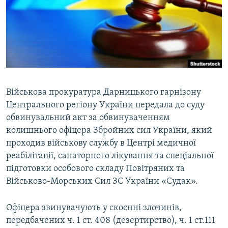
ВІДЕОУРОКИ «ELIFBE»
Русский
СВІДЧЕННЯ ОКУПАЦІЇ
Qırımtatar
УКРАЇНСЬКА ПРОБЛЕМА КРИМУ
ДОЛУЧАЙСЯ!
ІНФОГРАФІКА
Військова прокуратура Дарницького гарнізону
Центрального регіону України передала до суду
Усі сайти RFE/RL
обвинувальний акт за обвинуваченням
колишнього офіцера Збройних сил України, який
проходив військову службу в Центрі медичної
реабілітації, санаторного лікування та спеціальної
підготовки особового складу Повітряних та
Військово-Морських Сил ЗС України «Судак».
Офіцера звинувачують у скоєнні злочинів,
передбачених ч. 1 ст. 408 (дезертирство), ч. 1 ст.111