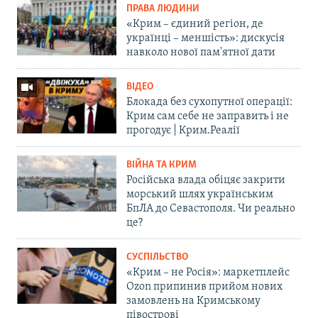
ПРАВА ЛЮДИНИ
«Крим – єдиний регіон, де
українці – меншість»: дискусія
навколо нової пам'ятної дати
ВІДЕО
Блокада без сухопутної операції:
Крим сам себе не заправить і не
прогодує | Крим.Реалії
ВІЙНА ТА КРИМ
Російська влада обіцяє закрити
морський шлях українським
БпЛА до Севастополя. Чи реально
це?
СУСПІЛЬСТВО
«Крим – не Росія»: маркетплейс
Ozon припинив прийом нових
замовлень на Кримському
півострові