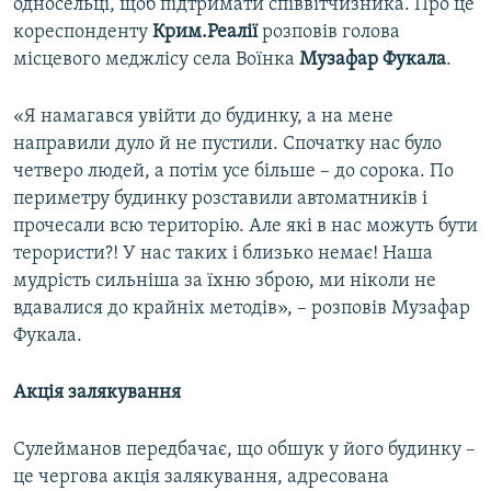
односельці, щоб підтримати співвітчизника. Про це
кореспонденту
Крим.Реалії
розповів голова
місцевого меджлісу села Воїнка
Музафар Фукала
.
«Я намагався увійти до будинку, а на мене
направили дуло й не пустили. Спочатку нас було
четверо людей, а потім усе більше – до сорока. По
периметру будинку розставили автоматників і
прочесали всю територію. Але які в нас можуть бути
терористи?! У нас таких і близько немає! Наша
мудрість сильніша за їхню зброю, ми ніколи не
вдавалися до крайніх методів», – розповів Музафар
Фукала.
Акція залякування
Сулейманов передбачає, що обшук у його будинку –
це чергова акція залякування, адресована