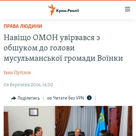
Доступність
посилання
Перейти
ПРАВА ЛЮДИНИ
до
НОВИНИ
Навіщо ОМОН увірвався з
основного
ВОДА.КРИМ
матеріалу
обшуком до голови
ВІДЕО ТА ФОТО
Перейти
мусульманської громади Воїнки
до
ПОЛІТИКА
основної
Іван Путілов
БЛОГИ
навігації
Перейти
06 березень 2016, 14:30
ПОГЛЯД
до
ІНТЕРВ'Ю
Поділитись
Читати без VPN
пошуку
ВСЕ ЗА ДЕНЬ
СПЕЦПРОЕКТИ
ЯК ОБІЙТИ БЛОКУВАННЯ
ДЕПОРТАЦІЯ