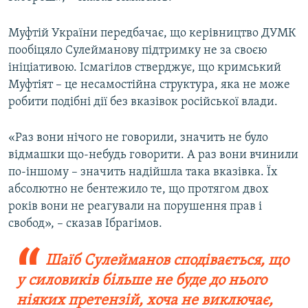
Муфтій України передбачає, що керівництво ДУМК
пообіцяло Сулейманову підтримку не за своєю
ініціативою. Ісмагілов стверджує, що кримський
Муфтіят – це несамостійна структура, яка не може
робити подібні дії без вказівок російської влади.
«Раз вони нічого не говорили, значить не було
відмашки що-небудь говорити. А раз вони вчинили
по-іншому – значить надійшла така вказівка. Їх
абсолютно не бентежило те, що протягом двох
років вони не реагували на порушення прав і
свобод», – сказав Ібрагімов.
Шаїб Сулейманов сподівається, що
у силовиків більше не буде до нього
ніяких претензій, хоча не виключає,