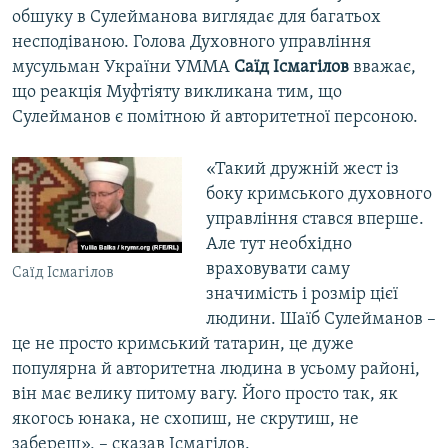
обшуку в Сулейманова виглядає для багатьох
несподіваною. Голова Духовного управління
мусульман України УММА
Саїд Ісмагілов
вважає,
що реакція Муфтіяту викликана тим, що
Сулейманов є помітною й авторитетної персоною.
«Такий дружній жест із
боку кримського духовного
управління стався вперше.
Але тут необхідно
враховувати саму
Саїд Ісмагілов
значимість і розмір цієї
людини. Шаїб Сулейманов –
це не просто кримський татарин, це дуже
популярна й авторитетна людина в усьому районі,
він має велику питому вагу. Його просто так, як
якогось юнака, не схопиш, не скрутиш, не
забереш», – сказав Ісмагілов.