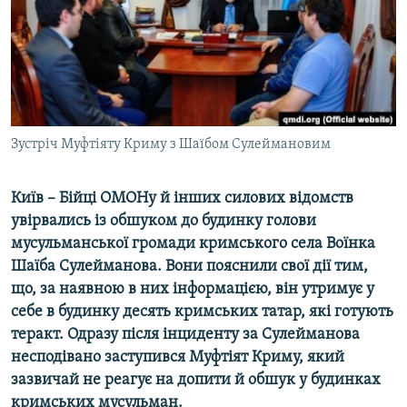
ВІДЕОУРОКИ «ELIFBE»
Русский
СВІДЧЕННЯ ОКУПАЦІЇ
Qırımtatar
УКРАЇНСЬКА ПРОБЛЕМА КРИМУ
ДОЛУЧАЙСЯ!
ІНФОГРАФІКА
Зустріч Муфтіяту Криму з Шаїбом Сулеймановим
Київ – Бійці ОМОНу й інших силових відомств
Усі сайти RFE/RL
увірвались із обшуком до будинку голови
мусульманської громади кримського села Воїнка
Шаїба Сулейманова. Вони пояснили свої дії тим,
що, за наявною в них інформацією, він утримує у
себе в будинку десять кримських татар, які готують
теракт. Одразу після інциденту за Сулейманова
несподівано заступився Муфтіят Криму, який
зазвичай не реагує на допити й обшук у будинках
кримських мусульман.