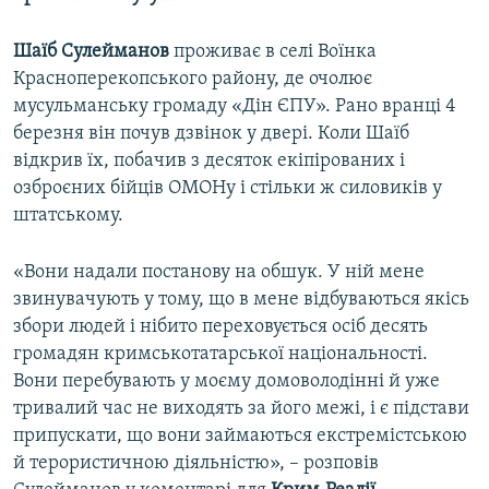
Шаїб Сулейманов
проживає в селі Воїнка
Красноперекопського району, де очолює
мусульманську громаду «Дін ЄПУ». Рано вранці 4
березня він почув дзвінок у двері. Коли Шаїб
відкрив їх, побачив з десяток екіпірованих і
озброєних бійців ОМОНу і стільки ж силовиків у
штатському.
«Вони надали постанову на обшук. У ній мене
звинувачують у тому, що в мене відбуваються якісь
збори людей і нібито переховується осіб десять
громадян кримськотатарської національності.
Вони перебувають у моєму домоволодінні й уже
тривалий час не виходять за його межі, і є підстави
припускати, що вони займаються екстремістською
й терористичною діяльністю», – розповів