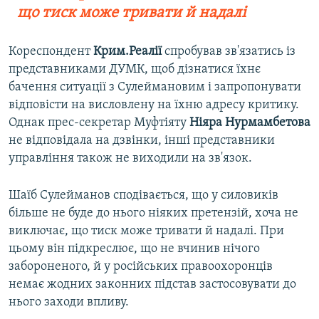
що тиск може тривати й надалі
Кореспондент
Крим.Реалії
спробував зв'язатись із
представниками ДУМК, щоб дізнатися їхнє
бачення ситуації з Сулеймановим і запропонувати
відповісти на висловлену на їхню адресу критику.
Однак прес-секретар Муфтіяту
Ніяра Нурмамбетова
не відповідала на дзвінки, інші представники
управління також не виходили на зв'язок.
Шаїб Сулейманов сподівається, що у силовиків
більше не буде до нього ніяких претензій, хоча не
виключає, що тиск може тривати й надалі. При
цьому він підкреслює, що не вчинив нічого
забороненого, й у російських правоохоронців
немає жодних законних підстав застосовувати до
нього заходи впливу.