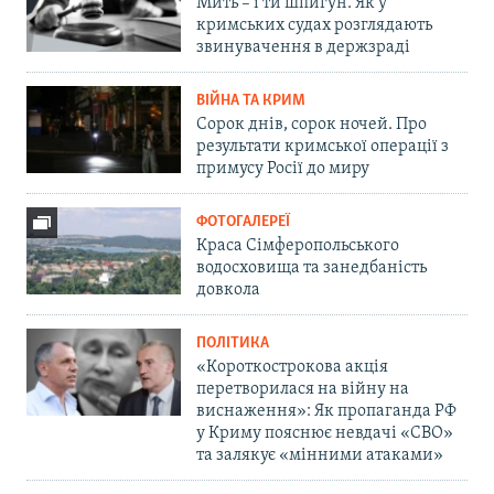
Мить – і ти шпигун. Як у
кримських судах розглядають
звинувачення в держзраді
ВІЙНА ТА КРИМ
Сорок днів, сорок ночей. Про
результати кримської операції з
примусу Росії до миру
ФОТОГАЛЕРЕЇ
Краса Сімферопольського
водосховища та занедбаність
довкола
ПОЛІТИКА
«Короткострокова акція
перетворилася на війну на
виснаження»: Як пропаганда РФ
у Криму пояснює невдачі «СВО»
та залякує «мінними атаками»