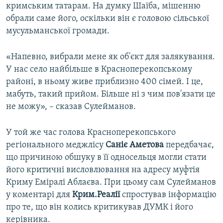
кримським татарам. На думку Шаїба, мішенню
обрали саме його, оскільки він є головою сільської
мусульманської громади.
«Напевно, вибрали мене як об'єкт для залякування.
У нас село найбільше в Красноперекопському
районі, в ньому живе приблизно 400 сімей. І це,
мабуть, такий прийом. Більше ні з чим пов'язати це
не можу», – сказав Сулейманов.
У той же час голова Красноперекопського
регіонального меджлісу
Саніє Аметова
передбачає,
що причиною обшуку в її односельця могли стати
його критичні висловлювання на адресу муфтія
Криму Еміралі Аблаєва. При цьому сам Сулейманов
у коментарі для
Крим.Реалії
спростував інформацію
про те, що він колись критикував ДУМК і його
керівника.