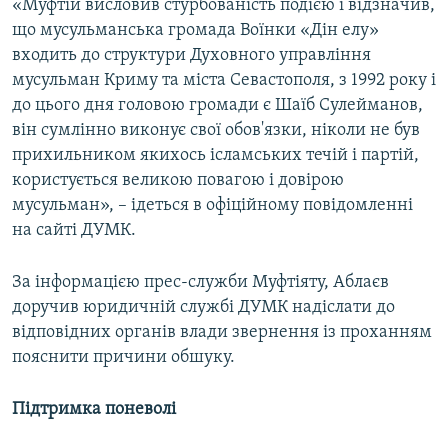
«Муфтій висловив стурбованість подією і відзначив,
що мусульманська громада Воїнки «Дін елу»
входить до структури Духовного управління
мусульман Криму та міста Севастополя, з 1992 року і
до цього дня головою громади є Шаїб Сулейманов,
він сумлінно виконує свої обов'язки, ніколи не був
прихильником якихось ісламських течій і партій,
користується великою повагою і довірою
мусульман», – ідеться в офіційному повідомленні
на сайті ДУМК.
За інформацією прес-служби Муфтіяту, Аблаєв
доручив юридичній службі ДУМК надіслати до
відповідних органів влади звернення із проханням
пояснити причини обшуку.
Підтримка поневолі