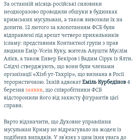
За останній місяць російські силовики
неодноразово проводили обшуки в будинках
кримських мусульман, а також вивозили їх на
допити. 12 лютого за клопотанням ФСБ були
відправлені під арешт четверо прихильників
ісламу: представник Контактної групи з прав
людини Емір-Усеїн Куку, житель Алушти Муслім
Алієв, а також Енвер Бекіров і Вадим Сірук із Ялти.
Слідчі стверджують, що вони були членами
організації «Хізб ут-Тахрір», що визнана в Росії
терористичною. Їхній адвокат
Еміль Курбедінов
4
березня
заявив
, що співробітники ФСБ
відсторонили його від захисту фігурантів цієї
справи.
Варто відзначити, що Духовне управління
мусульман Криму не відреагувало на жоден із
подібних випадків. У зв'язку з цим їхня увага до