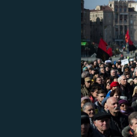
ВІДЕОУРОКИ «ELIFBE»
СВІДЧЕННЯ ОКУПАЦІЇ
УКРАЇНСЬКА ПРОБЛЕМА КРИМУ
ІНФОГРАФІКА