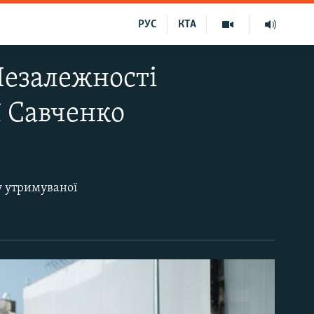
РУС
КТА
Незалежності
ї Савченко
у утримуваної