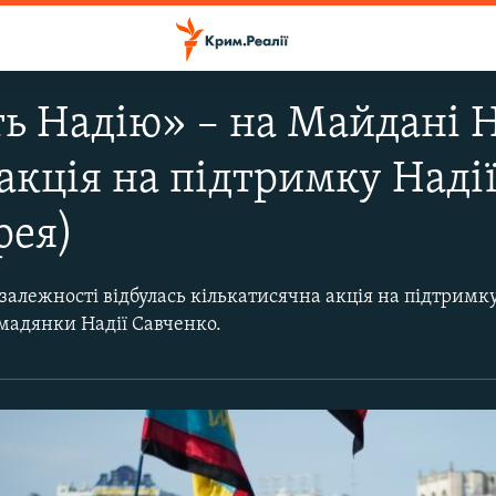
ь Надію» – на Майдані 
 акція на підтримку Наді
рея)
залежності відбулась кількатисячна акція на підтримк
ромадянки Надії Савченко.