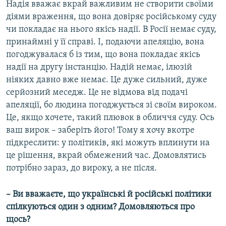
Надія вважає вкрай важливим не створити своїми
діями враження, що вона довіряє російському суду
чи покладає на нього якісь надії. В Росії немає суду,
принаймні у її справі. І, подаючи апеляцію, вона
погоджувалася б із тим, що вона покладає якісь
надії на другу інстанцію. Надій немає, ілюзій
ніяких давно вже немає. Це дуже сильний, дуже
серйозний меседж. Це не відмова від подачі
апеляції, бо людина погоджується зі своїм вироком.
Це, якщо хочете, такий плювок в обличчя суду. Ось
ваш вирок – заберіть його! Тому я хочу вкотре
підкреслити: у політиків, які можуть вплинути на
це рішення, вкрай обмежений час. Домовлятись
потрібно зараз, до вироку, а не після.
– Ви вважаєте, що українські й російські політики
спілкуються один з одним? Домовляються про
щось?