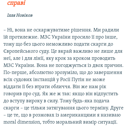
справі
Ілля Новіков
–
Ні, вона не оскаржуватиме рішення. Ми радили
їй протилежне. МЗС України просило її про інше,
тому що без цього неможливо подати скарги до
Європейського суду. Це вкрай важливо не лише для
неї, але і для лінії, яку крок за кроком проводить
МЗС України. Вона не погоджується із двох причин.
По-перше, абсолютно зрозуміло, що до завершення
всіх судових інстанцій у Росії Путін не може
віддати її без втрати обличчя. Він же нам рік
говорив про суд. Як же ж так: якщо він відпустить
до вступу вироку в силу. Тому будь-яка подача
скарги – це тільки затягування цього терміну. Друге
– це те, що в розмовах із американцями я називаю
moral dimension, тобто моральний вимір ситуації.