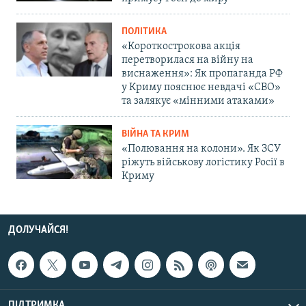
ПОЛІТИКА
«Короткострокова акція
перетворилася на війну на
виснаження»: Як пропаганда РФ
у Криму пояснює невдачі «СВО»
та залякує «мінними атаками»
ВІЙНА ТА КРИМ
«Полювання на колони». Як ЗСУ
ріжуть військову логістику Росії в
Криму
ДОЛУЧАЙСЯ!
ПІДТРИМКА