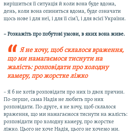
вирішиться її ситуація й коли вона буде вдома,
день, коли вона опиниться вдома, буде означати
щось нове і для неї, і для її сім'ї, і для всієї України.
– Розкажіть про побутові умови, в яких вона живе.
Я не хочу, щоб склалося враження,
що ми намагаємося тиснути на
жалість: розповідати про холодну
камеру, про жорстке ліжко
–
Я б не хотів розповідати про них із двох причин.
По-перше, сама Надія не любить про них
розповідати. По-друге, я не хочу, щоб склалося
враження, що ми намагаємося тиснути на жалість:
розповідати про холодну камеру, про жорстке
ліжко. Цього не хоче Надія, цього не хочемо ми.