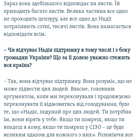
Зараз вона здебільшого відповідає на листи. Їй
приходить багато листів. Велика частина все одно
не проходить цензуру, але все одно до Надії
потрапляють сотні, тисячі листів. Вона намагається
відповідати всім.
– Чи відчуває Надія підтримку в тому числі і з боку
громадян України? Що за її долею уважно стежить
вся країна?
–
Так, вона відчуває підтримку. Вона розуміє, що не
може підвести цих людей. Власне, головним
аргументом, коли ми переконували і продовжуємо
переконувати її відмовитись від голодування, було
те, що «Надіє, подумай про цих людей. Ти потрібна
їм, вони вірять у тебе. Якщо ти помреш, якщо ти
впадеш в кому, якщо ти помреш у СІЗО – це буде
великим ударом для кожного з них». Розуміючи все