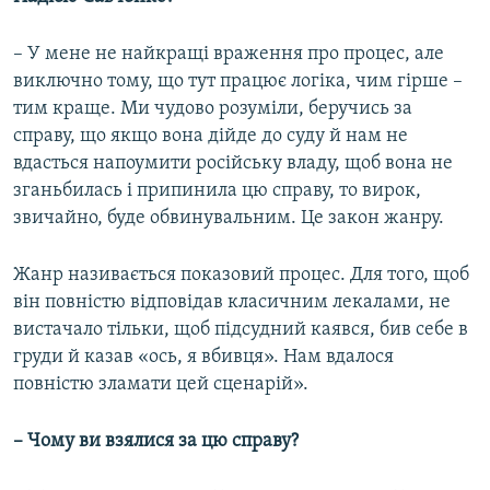
– У мене не найкращі враження про процес, але
виключно тому, що тут працює логіка, чим гірше –
тим краще. Ми чудово розуміли, беручись за
справу, що якщо вона дійде до суду й нам не
вдасться напоумити російську владу, щоб вона не
зганьбилась і припинила цю справу, то вирок,
звичайно, буде обвинувальним. Це закон жанру.
Жанр називається показовий процес. Для того, щоб
він повністю відповідав класичним лекалами, не
вистачало тільки, щоб підсудний каявся, бив себе в
груди й казав «ось, я вбивця». Нам вдалося
повністю зламати цей сценарій».
– Чому ви взялися за цю справу?