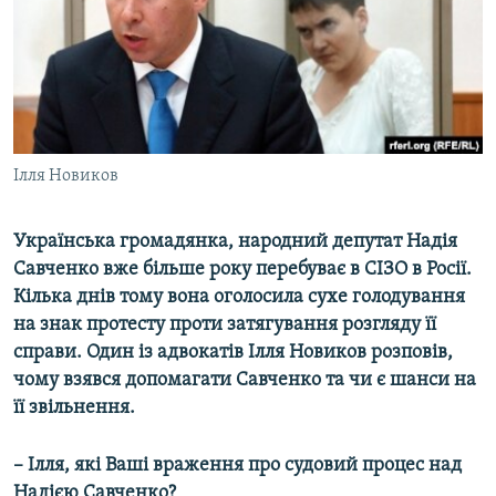
ВІДЕОУРОКИ «ELIFBE»
Русский
СВІДЧЕННЯ ОКУПАЦІЇ
Qırımtatar
УКРАЇНСЬКА ПРОБЛЕМА КРИМУ
ДОЛУЧАЙСЯ!
ІНФОГРАФІКА
Ілля Новиков
Українська громадянка, народний депутат Надія
Усі сайти RFE/RL
Савченко вже більше року перебуває в СІЗО в Росії.
Кілька днів тому вона оголосила сухе голодування
на знак протесту проти затягування розгляду її
справи. Один із адвокатів Ілля Новиков розповів,
чому взявся допомагати Савченко та чи є шанси на
її звільнення.
– Ілля, які Ваші враження про судовий процес над
Надією Савченко?