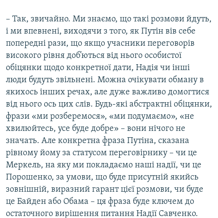
– Так, звичайно. Ми знаємо, що такі розмови йдуть,
і ми впевнені, виходячи з того, як Путін вів себе
попередні рази, що якщо учасники переговорів
високого рівня доб’ються від нього особистої
обіцянки щодо конкретної дати, Надія чи інші
люди будуть звільнені. Можна очікувати обману в
якихось інших речах, але дуже важливо домогтися
від нього ось цих слів. Будь-які абстрактні обіцянки,
фрази «ми розберемося», «ми подумаємо», «не
хвилюйтесь, усе буде добре» – вони нічого не
значать. Але конкретна фраза Путіна, сказана
рівному йому за статусом переговірнику – чи це
Меркель, на яку ми покладаємо наші надії, чи це
Порошенко, за умови, що буде присутній якийсь
зовнішній, виразний гарант цієї розмови, чи буде
це Байден або Обама – ця фраза буде ключем до
остаточного вирішення питання Надії Савченко.