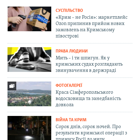
СУСПІЛЬСТВО
«Крим – не Росія»: маркетплейс
Ozon припинив прийом нових
замовлень на Кримському
півострові
ПРАВА ЛЮДИНИ
Мить – і ти шпигун. Як у
кримських судах розглядають
звинувачення в держзраді
ФОТОГАЛЕРЕЇ
Краса Сімферопольського
водосховища та занедбаність
довкола
ВІЙНА ТА КРИМ
Сорок днів, сорок ночей. Про
результати кримської операції з
примусу Росії до миру