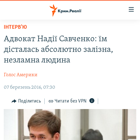
Доступність
посилання
Перейти
ІНТЕРВ'Ю
до
НОВИНИ
Адвокат Надії Савченко: їм
основного
ВОДА.КРИМ
матеріалу
дісталась абсолютно залізна,
ВІДЕО ТА ФОТО
Перейти
незламна людина
до
ПОЛІТИКА
основної
Голос Америки
БЛОГИ
навігації
Перейти
07 березень 2016, 07:30
ПОГЛЯД
до
ІНТЕРВ'Ю
Поділитись
Читати без VPN
пошуку
ВСЕ ЗА ДЕНЬ
СПЕЦПРОЕКТИ
ЯК ОБІЙТИ БЛОКУВАННЯ
ДЕПОРТАЦІЯ