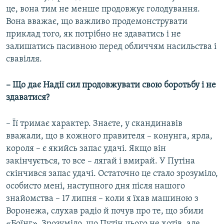
це, вона тим не менше продовжує голодування.
Вона вважає, що важливо продемонструвати
приклад того, як потрібно не здаватись і не
залишатись пасивною перед обличчям насильства і
свавілля.
– Що дає Надії сил продовжувати свою боротьбу і не
здаватися?
– Її тримає характер. Знаєте, у скандинавів
вважали, що в кожного правителя – конунга, ярла,
короля – є якийсь запас удачі. Якщо він
закінчується, то все – лягай і вмирай. У Путіна
скінчився запас удачі. Остаточно це стало зрозуміло,
особисто мені, наступного дня після нашого
знайомства – 17 липня – коли я їхав машиною з
Воронежа, слухав радіо й почув про те, що збили
«Боїнг». Зрозуміло, що Путін цього не хотів, але