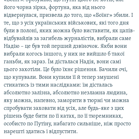
його чорна зірка, фортуна, яка від нього
відвернулася, призвела до того, що «Боїнг» збили. І
те, що з усіх українських військових, які того дня
були в полоні, яких можна було виставити, як цапів-
відбувайлів за загибель журналістів, вибрали саме
Надію – це був той перший дзвіночок. Якби вони
вибрали когось іншого, у них не вийшло б такої
ганьби, як зараз. Їм дісталася Надія, вони самі
цього захотіли. Це було їхнє рішення. Бачили очі,
що купували. Вони купили її й тепер змушені
стикатись із тими наслідками: їм дісталась
абсолютно залізна, абсолютно незламна людина,
яку можна, напевно, заморити в тюрмі чи можна
спробувати заховати від усіх, але будь-яке з цих
рішень буде бити по її катах, по її тюремниках,
особисто по Путіну, набагато сильніше, ніж просто
нарешті здатись і відпустити.