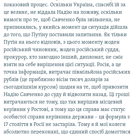
показовий процес. Оскільки Україна, спасибі їй за
це велике, не віддала Надію на поживу, оскільки
вимоги про те, щоб Савченко була звільнена, не
припинялись, у якийсь момент ця ситуація дійшла
до того, що Путіну поставили запитання. Як тільки
Путін на нього відповів, з цього моменту жоден
російський чиновник, жоден російський суддя,
прокурор, хто завгодно інший, дипломат, не сміє
взяти на себе вирішення цієї ситуації. Росія, а це
точна інформація, витрачає півмільйона російських
рублів (це приблизно вісім тисяч доларів за
сьогоднішнім курсом) щодня на те, щоб привозити
Надію Савченко до суду й відвозити назад. Ці гроші
витрачаються не тому, що так вирішив місцевий
керівник у Ростові, а тому що ця справа має статус
особистої справи керівника держави – ця формула з
17 століття в Росії не застаріла. Тому я й мої колеги
абсолютно переконані, що єдиний спосіб домогтися