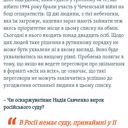
нібито 1994 року брали участь у Чеченській війні на
боці сепаратистів. Ці дві людини, з тієї небезпеки,
яка їм загрожує, напевно зараз мають займати теж
якесь пріоритетне місце в цьому списку на обмін.
Сьогодні в нього входить понад двадцять осіб. Щодо
цих людей таке рішення в рутинному порядку не
може бути ухвалене ні в якому вигляді. Воно буде
ухвалюватись на вищому рівні. Проблема полягає в
тому, що якщо ви ведете переговори про звільнення
в форматі «всіх на всіх», це означає, що такі
переговори не можуть закінчитись успішно до
узгодження останньої людини в цьому списку.
– Чи оскаржуватиме Надія Савченко вирок
російського суду?
В Росії немає суду, принаймні у її