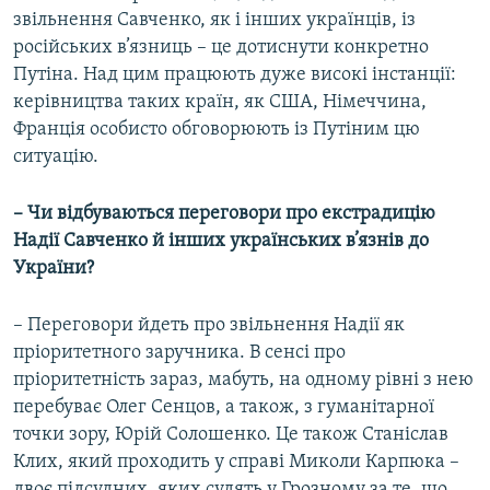
звільнення Савченко, як і інших українців, із
російських в’язниць – це дотиснути конкретно
Путіна. Над цим працюють дуже високі інстанції:
керівництва таких країн, як США, Німеччина,
Франція особисто обговорюють із Путіним цю
ситуацію.
– Чи відбуваються переговори про екстрадицію
Надії Савченко й інших українських в’язнів до
України?
– Переговори йдеть про звільнення Надії як
пріоритетного заручника. В сенсі про
пріоритетність зараз, мабуть, на одному рівні з нею
перебуває Олег Сенцов, а також, з гуманітарної
точки зору, Юрій Солошенко. Це також Станіслав
Клих, який проходить у справі Миколи Карпюка –
двоє підсудних, яких судять у Грозному за те, що