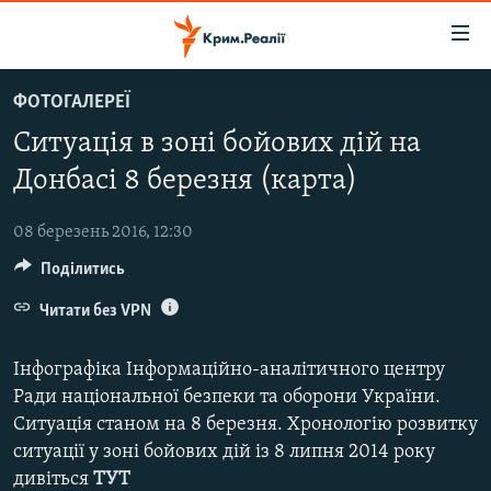
Доступність
посилання
Перейти
ФОТОГАЛЕРЕЇ
до
НОВИНИ
Ситуація в зоні бойових дій на
основного
ВОДА.КРИМ
матеріалу
Донбасі 8 березня (карта)
ВІДЕО ТА ФОТО
Перейти
до
08 березень 2016, 12:30
ПОЛІТИКА
основної
Поділитись
БЛОГИ
навігації
Перейти
Читати без VPN
ПОГЛЯД
до
ІНТЕРВ'Ю
пошуку
Інфографіка Інформаційно-аналітичного центру
ВСЕ ЗА ДЕНЬ
Ради національної безпеки та оборони України.
Ситуація станом на 8 березня. Хронологію розвитку
СПЕЦПРОЕКТИ
ситуації у зоні бойових дій із 8 липня 2014 року
ЯК ОБІЙТИ БЛОКУВАННЯ
ДЕПОРТАЦІЯ
дивіться
ТУТ