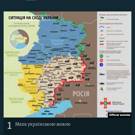
ВІДЕОУРОКИ «ELIFBE»
Русский
СВІДЧЕННЯ ОКУПАЦІЇ
Qırımtatar
УКРАЇНСЬКА ПРОБЛЕМА КРИМУ
ДОЛУЧАЙСЯ!
ІНФОГРАФІКА
Усі сайти RFE/RL
1
Мапа українською мовою