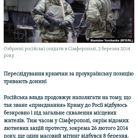
ВІДЕОУРОКИ «ELIFBE»
Русский
СВІДЧЕННЯ ОКУПАЦІЇ
Qırımtatar
УКРАЇНСЬКА ПРОБЛЕМА КРИМУ
ДОЛУЧАЙСЯ!
ІНФОГРАФІКА
Озброєні російські солдати в Сімферополі, 2 березня 2014
року
Усі сайти RFE/RL
Переслідування кримчан за проукраїнську позицію
тривають донині
Російська влада продовжує наполягати на тому, що
так зване «приєднання» Криму до Росії відбулось
безкровно і під загальне схвалення місцевих
жителів. Тим часом у Сімферополі, окрім відомих
лютневих акцій протесту, зокрема 26 лютого 2014
року, ще один масовий мітинг відбувся 8 березня.