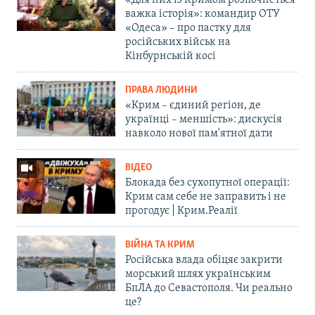
«Для них із Кримом розпочнеться
важка історія»: командир ОТУ
«Одеса» – про пастку для
російських військ на
Кінбурнській косі
ПРАВА ЛЮДИНИ
«Крим – єдиний регіон, де
українці – меншість»: дискусія
навколо нової пам'ятної дати
ВІДЕО
Блокада без сухопутної операції:
Крим сам себе не заправить і не
прогодує | Крим.Реалії
ВІЙНА ТА КРИМ
Російська влада обіцяє закрити
морський шлях українським
БпЛА до Севастополя. Чи реально
це?