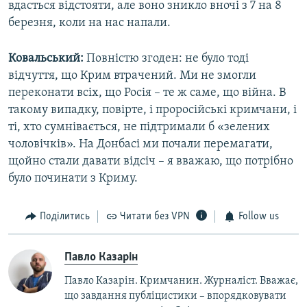
вдасться відстояти, але воно зникло вночі з 7 на 8
березня, коли на нас напали.
Ковальський:
Повністю згоден: не було тоді
відчуття, що Крим втрачений. Ми не змогли
переконати всіх, що Росія – те ж саме, що війна. В
такому випадку, повірте, і проросійські кримчани, і
ті, хто сумнівається, не підтримали б «зелених
чоловічків». На Донбасі ми почали перемагати,
щойно стали давати відсіч – я вважаю, що потрібно
було починати з Криму.
Поділитись
Читати без VPN
Follow us
Павло Казарін
Павло Казарін. Кримчанин. Журналіст. Вважає,
що завдання публіцистики – впорядковувати