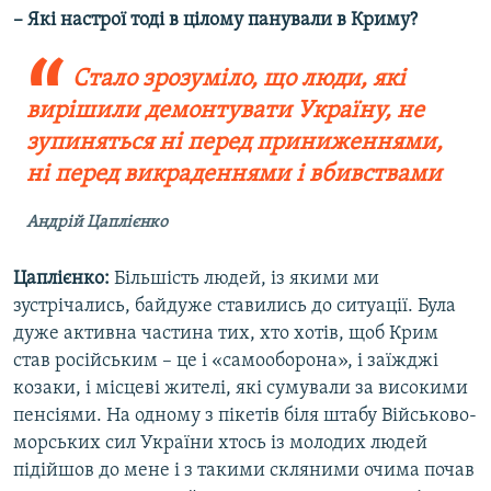
– Які настрої тоді в цілому панували в Криму?
Стало зрозуміло, що люди, які
вирішили демонтувати Україну, не
зупиняться ні перед приниженнями,
ні перед викраденнями і вбивствами
Андрій Цаплієнко
Цаплієнко:
Більшість людей, із якими ми
зустрічались, байдуже ставились до ситуації. Була
дуже активна частина тих, хто хотів, щоб Крим
став російським – це і «самооборона», і заїжджі
козаки, і місцеві жителі, які сумували за високими
пенсіями. На одному з пікетів біля штабу Військово-
морських сил України хтось із молодих людей
підійшов до мене і з такими скляними очима почав