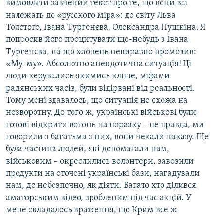
вимовляти завчений текст про те, що вони всі
належать до «русского міра»: до світу Льва
Толстого, Івана Тургенєва, Олександра Пушкіна. Я
попросив його процитувати що-небудь з Івана
Тургенєва, на що хлопець невиразно промовив:
«Му-му». Абсолютно анекдотична ситуація! Ці
люди керувались якимись кліше, міфами
радянських часів, були відірвані від реальності.
Тому мені здавалось, що ситуація не схожа на
незворотну. До того ж, українські військові були
готові відкрити вогонь на поразку – це правда, ми
говорили з багатьма з них, вони чекали наказу. Ще
була частина людей, які допомагали нам,
військовим – окреслились волонтери, завозили
продукти на оточені українські бази, нагадували
нам, де небезпечно, як діяти. Багато хто ділився
аматорським відео, зробленим під час акцій. У
мене складалось враження, що Крим все ж