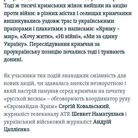
Тоді ж тисячі кримських жінок вийшли на акцію
проти війни: в різних містах і селищах кримчанки
вишикувались уздовж трас із українськими
прапорами і плакатами з написами: «Криму –
мир», «Хочу жити», «Ні війні», «Ми за єдину
Україну». Переслідування кримчан за
проукраїнську позицію почались тоді і тривають
донині.
Як учасники тих подій знаходили сміливість для
нових акцій, чи здавалась анексія незворотною і
який настрій панував серед кримчан на початку
«русской весны» – обговорюють координатор руху
«Євромайдан-Крим»
Сергій Ковальський
,
журналіст телеканалу ATR
Шевкет Наматуллаєв
і
український військовий журналіст
Андрій
Цаплієнко
.