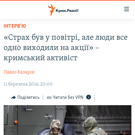
Доступність
посилання
Перейти
ІНТЕРВ'Ю
до
НОВИНИ
«Страх був у повітрі, але люди все
основного
ВОДА.КРИМ
матеріалу
одно виходили на акції» –
ВІДЕО ТА ФОТО
Перейти
кримський активіст
до
ПОЛІТИКА
основної
Павло Казарін
БЛОГИ
навігації
Перейти
11 березень 2016, 20:00
ПОГЛЯД
до
ІНТЕРВ'Ю
Поділитись
Читати без VPN
пошуку
ВСЕ ЗА ДЕНЬ
СПЕЦПРОЕКТИ
ЯК ОБІЙТИ БЛОКУВАННЯ
ДЕПОРТАЦІЯ