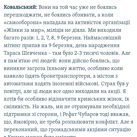
Ковальський:
Вони на той час уже не боялись
перешкоджати, не боялись обзивати, а коли
«самооборона» нападала на активісток організації
«Жінки за мир», міліція не діяла. Ми виходили
багато разів: 1, 2, 7, 8, 9 березня. Наймасовіший
мітинг припав на 9 березня, день народження
Тараса Шевченка – там було 2-3 тисячі чоловік. Але
я пам'ятаю очі людей: вони дійсно боялись, що
виникне загроза їхньому життю, особливо коли
навколо їздять бронетранспортери, а містом з
автоматами ходять іноземні військові. Страх був у
повітрі, але ці люди все одно виходили на акції. Я
хотів би особливо відзначити кримських жінок, їх
сміливість. На жаль, ми не отримували необхідної
підтримки зі сторони, і Рефат Чубаров тоді вважав,
що, ймовірно, не треба розпалювати конфлікт. Але я
переконаний, що громадськими акціями ситуацію