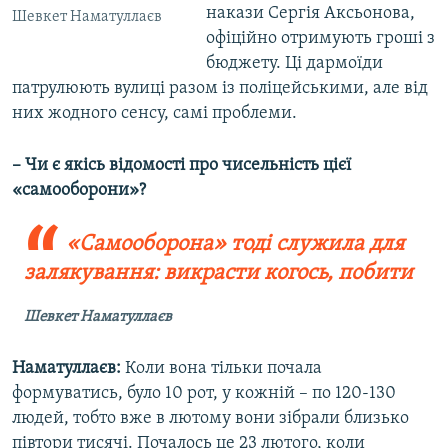
накази Сергія Аксьонова,
Шевкет Наматуллаєв
офіційно отримують гроші з
бюджету. Ці дармоїди
патрулюють вулиці разом із поліцейськими, але від
них жодного сенсу, самі проблеми.
– Чи є якісь відомості про чисельність цієї
«самооборони»?
«Самооборона» тоді служила для
залякування: викрасти когось, побити
Шевкет Наматуллаєв
Наматуллаєв:
Коли вона тільки почала
формуватись, було 10 рот, у кожній – по 120-130
людей, тобто вже в лютому вони зібрали близько
півтори тисячі. Почалось це 23 лютого, коли