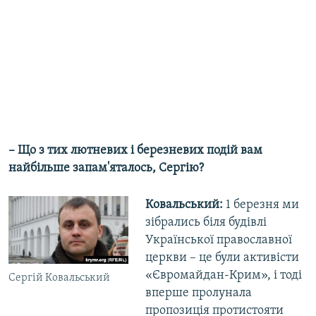
– Що з тих лютневих і березневих подій вам
найбільше запам'яталось, Сергію?
Ковальський:
1 березня ми
зібрались біля будівлі
Української православної
церкви – це були активісти
«Євромайдан-Крим», і тоді
Сергій Ковальський
вперше пролунала
пропозиція протистояти