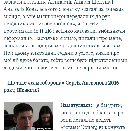
зазнати катувань. Активістів Андрія Щекуна і
Анатолія Ковальського спочатку взагалі затримала
міліція, а вже міліціонери передали їх до рук
невідомих «самооборонівців», які потім
протримали їх 11 діб і всіляко катували, вибиваючи
інформацію. Наскільки я знаю, питали і про мене,
оскільки я як підприємець допомагав активістам.
При цьому викрадачі, судячи з усього, знали про
мої дії дуже багато, тобто вони були підготовленими
людьми, які стежили за нами не перший місяць.
– Що таке «самооборона» Сергія Аксьонова 2016
року, Шевкете?
Наматуллаєв:
Це бандити,
яких він тоді зібрав, а зараз
вони легально ходять
містами Криму, виконують