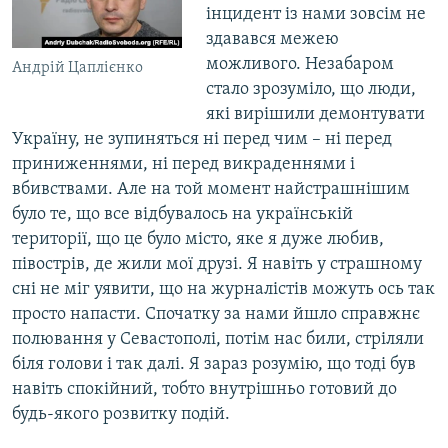
інцидент із нами зовсім не
здавався межею
можливого. Незабаром
Андрій Цаплієнко
стало зрозуміло, що люди,
які вирішили демонтувати
Україну, не зупиняться ні перед чим – ні перед
приниженнями, ні перед викраденнями і
вбивствами. Але на той момент найстрашнішим
було те, що все відбувалось на українській
території, що це було місто, яке я дуже любив,
півострів, де жили мої друзі. Я навіть у страшному
сні не міг уявити, що на журналістів можуть ось так
просто напасти. Спочатку за нами йшло справжнє
полювання у Севастополі, потім нас били, стріляли
біля голови і так далі. Я зараз розумію, що тоді був
навіть спокійний, тобто внутрішньо готовий до
будь-якого розвитку подій.