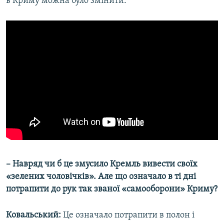
в Криму можна було змінити.
– Навряд чи б це змусило Кремль вивести своїх
«зелених чоловічків». Але що означало в ті дні
потрапити до рук так званої «самооборони» Криму?
Ковальський:
Це означало потрапити в полон і