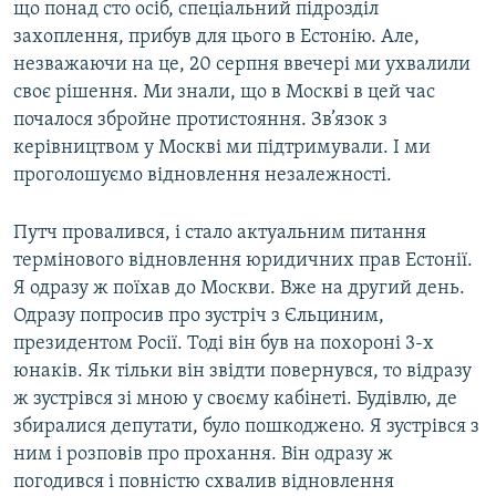
що понад сто осіб, спеціальний підрозділ
захоплення, прибув для цього в Естонію. Але,
незважаючи на це, 20 серпня ввечері ми ухвалили
своє рішення. Ми знали, що в Москві в цей час
почалося збройне протистояння. Зв’язок з
керівництвом у Москві ми підтримували. І ми
проголошуємо відновлення незалежності.
Путч провалився, і стало актуальним питання
термінового відновлення юридичних прав Естонії.
Я одразу ж поїхав до Москви. Вже на другий день.
Одразу попросив про зустріч з Єльциним,
президентом Росії. Тоді він був на похороні 3-х
юнаків. Як тільки він звідти повернувся, то відразу
ж зустрівся зі мною у своєму кабінеті. Будівлю, де
збиралися депутати, було пошкоджено. Я зустрівся з
ним і розповів про прохання. Він одразу ж
погодився і повністю схвалив відновлення