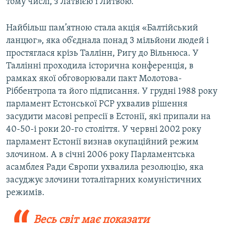
тому числі, з Латвією і Литвою.
Найбільш пам’ятною стала акція «Балтійський
ланцюг», яка об’єднала понад 3 мільйони людей і
простяглася крізь Таллінн, Ригу до Вільнюса. У
Таллінні проходила історична конференція, в
рамках якої обговорювали пакт Молотова-
Ріббентропа та його підписання. У грудні 1988 року
парламент Естонської РСР ухвалив рішення
засудити масові репресії в Естонії, які припали на
40-50-і роки 20-го століття. У червні 2002 року
парламент Естонії визнав окупаційний режим
злочином. А в січні 2006 року Парламентська
асамблея Ради Європи ухвалила резолюцію, яка
засуджує злочини тоталітарних комуністичних
режимів.
Весь світ має показати