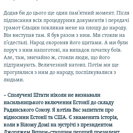
Додав би до цього ще один пам’ятний момент. Після
підписання всіх процедурних документів і передачі
грамот Єльцин покликав мене на площу до народу.
Він виступав там. Я був разом з ним. Ми стояли на
п’єдесталі. Народ охороняв його щитами. А ми були
поруч з ним напоготові, на випадок початку боїв.
Але, там, звичайно ж, стояли люди, що його
підтримують. Величезний натовп. Потім ми ще
прогулялися з ним до народу, поспілкувалися з
людьми.
– Сполучені Штати ніколи не визнавали
насильницького включення Естонії до складу
Радянського Союзу. Я хотіла Вас запитати про
відносини Естонії та США. Є знаменита історія,
коли в Білому Домі на зустрічі з президентом
Джорджем Бушем-старшим перший президент