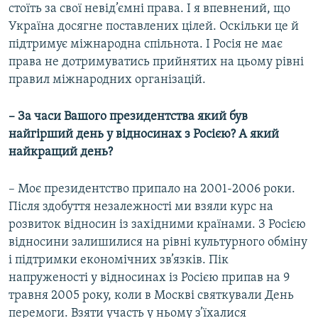
стоїть за свої невід’ємні права. І я впевнений, що
Україна досягне поставлених цілей. Оскільки це й
підтримує міжнародна спільнота. І Росія не має
права не дотримуватись прийнятих на цьому рівні
правил міжнародних організацій.
– За часи Вашого президентства який був
найгірший день у відносинах з Росією? А який
найкращий день?
– Моє президентство припало на 2001-2006 роки.
Після здобуття незалежності ми взяли курс на
розвиток відносин із західними країнами. З Росією
відносини залишилися на рівні культурного обміну
і підтримки економічних зв’язків. Пік
напруженості у відносинах із Росією припав на 9
травня 2005 року, коли в Москві святкували День
перемоги. Взяти участь у ньому з’їхалися