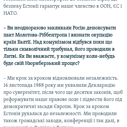
безпеку Естонії гарантує наше членство в ООН, ЄС і
НАТО.
– Ви неодноразово закликали Росію денонсувати
пакт Молотова-Ріббентропа і визнати окупацію
країн Балтії. Над комунізмом відбувся поки що
тільки символічний трибунал, його проводили в
Литві. Як Ви вважаєте, у комунізму коли-небудь
буде свій Нюрнберзький процес?
– Ми крок за кроком відновлювали незалежність.
16 листопада 1988 року ми ухвалили Декларацію
про суверенітет, після чого ще десятки законів, щоб
реформувати наше правове поле і підвести його під
демократичні засади Європи. Крок за кроком
Естонія рухалася до незалежності. Ми проводили
також громадські заходи, конференції і так далі, в