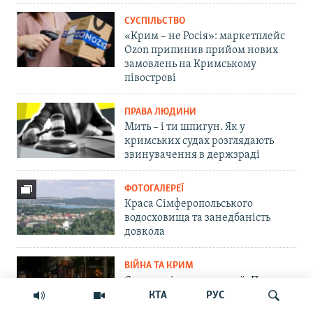
СУСПІЛЬСТВО
«Крим – не Росія»: маркетплейс
Ozon припинив прийом нових
замовлень на Кримському
півострові
ПРАВА ЛЮДИНИ
Мить – і ти шпигун. Як у
кримських судах розглядають
звинувачення в держзраді
ФОТОГАЛЕРЕЇ
Краса Сімферопольського
водосховища та занедбаність
довкола
ВІЙНА ТА КРИМ
Сорок днів, сорок ночей. Про
результати кримської операції з
КТА
РУС
примусу Росії до миру