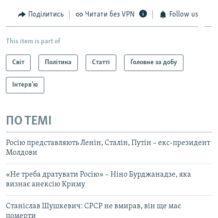
Поділитись
Читати без VPN
Follow us
This item is part of
Світ
Політика
Статті
Головне за добу
Інтерв'ю
ПО ТЕМІ
Росію представляють Ленін, Сталін, Путін – екс-президент
Молдови
«Не треба дратувати Росію» – Ніно Бурджанадзе, яка
визнає анексію Криму
Станіслав Шушкевич: СРСР не вмирав, він ще має
померти