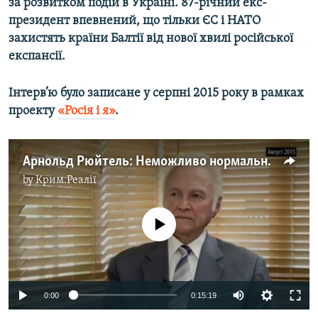
за розвитком подій в Україні. 87-річний екс-
президент впевнений, що тільки ЄС і НАТО
захистять країни Балтії від нової хвилі російської
експансії.
Інтерв’ю було записане у серпні 2015 року в рамках
проекту
«Росія і я»
.
Арнольд Рюйтель: Неможливо нормально спілкуватися з країною, яка витирає ноги об міжнародні договори
by
Крим.Реалії
No media source currently available
0:00
0:15:19