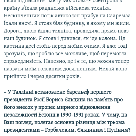
після підписання пакту Молотова-Ріббентропа в
країну в’їхала радянська військова техніка.
Нескінченний потік автоколон прибув на Сааремаа.
Їхали вночі. Я стояв біля будинку, в якому ми жили.
Дорога, якою йшла техніка, проходила прямо повз
наш будинок. Я стояв і дивився, як іде колона. Ця
картина досі стоїть перед моїми очима. Я вже тоді
зрозумів, що зроблю все можливе, щоб перемогла
справедливість. Напевно, це і є те, що можна тепер
назвати моїм головним досягненням. Нехай воно
прийшло і через десятки років.
– У Таллінні встановлено барельєф першого
президента Росії Бориса Єльцина на пам’ять про
його внесок у процес мирного відновлення
незалежності Естонії в 1990-1991 роках. У чому, на
Ваш погляд, полягає основна різниця між трьома
президентами – Горбачовим, Єльциним і Путіним?