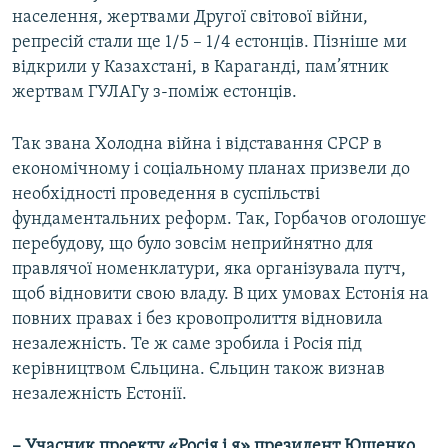
населення, жертвами Другої світової війни,
репресій стали ще 1/5 – 1/4 естонців. Пізніше ми
відкрили у Казахстані, в Караганді, пам’ятник
жертвам ГУЛАГу з-поміж естонців.
Так звана Холодна війна і відставання СРСР в
економічному і соціальному планах призвели до
необхідності проведення в суспільстві
фундаментальних реформ. Так, Горбачов оголошує
перебудову, що було зовсім неприйнятно для
правлячої номенклатури, яка організувала путч,
щоб відновити свою владу. В цих умовах Естонія на
повних правах і без кровопролиття відновила
незалежність. Те ж саме зробила і Росія під
керівництвом Єльцина. Єльцин також визнав
незалежність Естонії.
– Учасник проекту «Росія і я» президент Ющенко