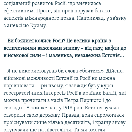
соціальний розвиток Росії, що виявилось
ефективним. Проте, він проігнорував багато
аспектів міжнародного права. Наприклад, у зв’язку
з анексією Криму.
– Ви боялися колись Росії? Це велика країна з
величезними важелями впливу – від газу, нафти до
військової сили – і маленька, незалежна Естонія...
– Я не використовував би слова «боятися». Дійсно,
військові можливості Естонії та Росії не можна
порівнювати. При цьому, я завжди був у курсі
геостратегічних інтересів Росії в країнах Балтії, які
можна прочитати з часів Петра Першого і до
сьогодні. У той же час, у 1918 році Естонія зуміла
створити свою державу. Правда, вона спромоглася
проіснувати лише кілька десятиліть, і країну знову
окупували ще на півстоліття. Та ми змогли