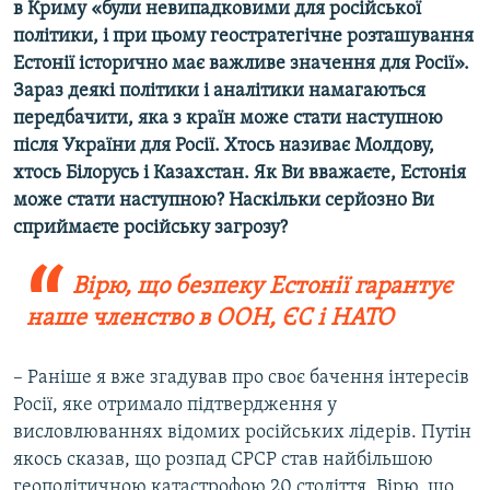
в Криму «були невипадковими для російської
політики, і при цьому геостратегічне розташування
Естонії історично має важливе значення для Росії».
Зараз деякі політики і аналітики намагаються
передбачити, яка з країн може стати наступною
після України для Росії. Хтось називає Молдову,
хтось Білорусь і Казахстан. Як Ви вважаєте, Естонія
може стати наступною? Наскільки серйозно Ви
сприймаєте російську загрозу?
Вірю, що безпеку Естонії гарантує
наше членство в ООН, ЄС і НАТО
– Раніше я вже згадував про своє бачення інтересів
Росії, яке отримало підтвердження у
висловлюваннях відомих російських лідерів. Путін
якось сказав, що розпад СРСР став найбільшою
геополітичною катастрофою 20 століття. Вірю, що