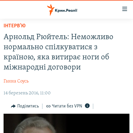
Доступність
посилання
Перейти
ІНТЕРВ'Ю
до
НОВИНИ
Арнольд Рюйтель: Неможливо
основного
ВОДА.КРИМ
матеріалу
нормально спілкуватися з
ВІДЕО ТА ФОТО
Перейти
країною, яка витирає ноги об
до
ПОЛІТИКА
міжнародні договори
основної
БЛОГИ
навігації
Ганна Соусь
Перейти
ПОГЛЯД
до
14 березень 2016, 11:00
ІНТЕРВ'Ю
пошуку
ВСЕ ЗА ДЕНЬ
Поділитись
Читати без VPN
СПЕЦПРОЕКТИ
ЯК ОБІЙТИ БЛОКУВАННЯ
ДЕПОРТАЦІЯ