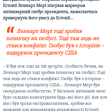
Естонії Леннарт Мері зіпсував маркером
антикварний глобус президента, намагаючись
привернути його увагу до Естонії...
Леннарт Мері тоді зробив
позначку на глобусі. Тоді там ледь не
стався конфлікт. Глобус був з історією –
подарунок президенту США
– Я був теж тоді на тій зустрічі. Особисто бачив, як
Леннарт Мері тоді зробив позначку на глобусі. Тоді
там ледь не стався конфлікт. Глобус був з історією –
подарунок президенту США... Леннарт Мері був
своєрідною особистістю. У багатьох питаннях мені
було складно коментувати будь-які його дії. Але хоч
він і був трохи екстравагантним, зробив все
можливе для відновлення незалежності Естонії.