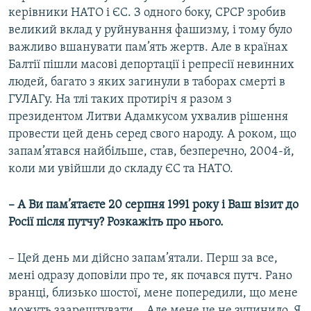
керівники НАТО і ЄС. З одного боку, СРСР зробив
великий вклад у руйнування фашизму, і тому було
важливо вшанувати пам’ять жертв. Але в країнах
Балтії пішли масові депортації і репресії невинних
людей, багато з яких загинули в таборах смерті в
ГУЛАГу. На тлі таких протиріч я разом з
президентом Литви Адамкусом ухвалив рішення
провести цей день серед свого народу. А роком, що
запам’ятався найбільше, став, безперечно, 2004-й,
коли ми увійшли до складу ЄС та НАТО.
– А Ви пам
’
ятаєте 20 серпня 1991 року і Ваш візит до
Росії після путчу? Розкажіть про нього.
– Цей день ми дійсно запам’ятали. Перш за все,
мені одразу доповіли про те, як почався путч. Рано
вранці, близько шостої, мене попередили, що мене
можуть заарештувати... Але мене це не зупинило. Я