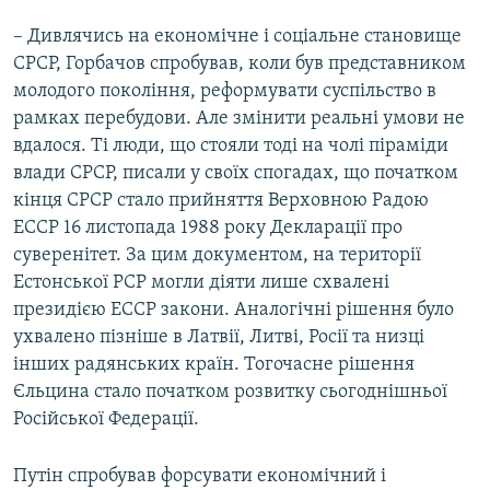
– Дивлячись на економічне і соціальне становище
СРСР, Горбачов спробував, коли був представником
молодого покоління, реформувати суспільство в
рамках перебудови. Але змінити реальні умови не
вдалося. Ті люди, що стояли тоді на чолі піраміди
влади СРСР, писали у своїх спогадах, що початком
кінця СРСР стало прийняття Верховною Радою
ЕССР 16 листопада 1988 року Декларації про
суверенітет. За цим документом, на території
Естонської РСР могли діяти лише схвалені
президією ЕССР закони. Аналогічні рішення було
ухвалено пізніше в Латвії, Литві, Росії та низці
інших радянських країн. Тогочасне рішення
Єльцина стало початком розвитку сьогоднішньої
Російської Федерації.
Путін спробував форсувати економічний і