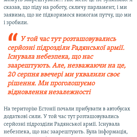
сказав, що піду на роботу, скличу парламент, і ми
заявимо, що не підкоримося вимогам путчу, що ми
і зробили.
У той час тут розташовувались
серйозні підрозділи Радянської армії.
Існувала небезпека, що нас
заарештують. Але, незважаючи на це,
20 серпня ввечері ми ухвалили своє
рішення. Ми проголошуємо
відновлення незалежності
На територію Естонії почали прибувати в автобусах
додаткові сили. У той час тут розташовувались
серйозні підрозділи Радянської армії. Існувала
небезпека, що нас заарештують. Була інформація,