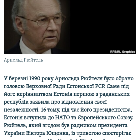
ВІДЕОУРОКИ «ELIFBE»
Русский
СВІДЧЕННЯ ОКУПАЦІЇ
Qırımtatar
УКРАЇНСЬКА ПРОБЛЕМА КРИМУ
ДОЛУЧАЙСЯ!
ІНФОГРАФІКА
Арнольд Рюйтель
Усі сайти RFE/RL
У березні 1990 року Арнольда Рюйтеля було обрано
головою Верховної Ради Естонської РСР. Саме під
його керівництвом Естонія першою з радянських
республік заявила про відновлення своєї
незалежності. 16 тому, під час його президентства,
Естонія вступила до НАТО та Європейського Союзу.
Рюйтель, який згодом був радником президента
України Віктора Ющенка, із тривогою спостерігає