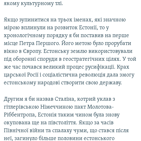
якому культурному тлі.
Якщо зупинитися на трьох іменах, які значною
мірою вплинули на розвиток Естонії, то у
хронологічному порядку я би поставив на перше
місце Петра Першого. Його метою було прорубати
вікно в Європу. Естонську землю використовували
під оборонні споруди в геостратегічних цілях. У той
же час почався великий процес русифікації. Крах
царської Росії і соціалістична революція дала змогу
естонському народові створити свою державу.
Другим я би назвав Сталіна, котрий уклав з
гітлерівською Німеччиною пакт Молотова-
Ріббентропа, Естонія таким чином була знову
окупована ще на півстоліття. Якщо за часів
Північної війни та спалаху чуми, що стався після
неї, загинуло більше половини естонського