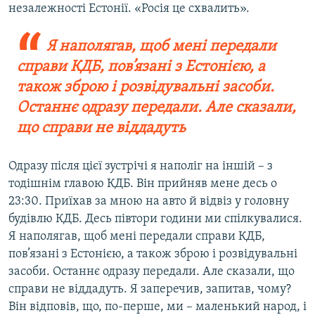
незалежності Естонії. «Росія це схвалить».
Я наполягав, щоб мені передали
справи КДБ, пов’язані з Естонією, а
також зброю і розвідувальні засоби.
Останнє одразу передали. Але сказали,
що справи не віддадуть
Одразу після цієї зустрічі я наполіг на іншій – з
тодішнім главою КДБ. Він прийняв мене десь о
23:30. Приїхав за мною на авто й відвіз у головну
будівлю КДБ. Десь півтори години ми спілкувалися.
Я наполягав, щоб мені передали справи КДБ,
пов’язані з Естонією, а також зброю і розвідувальні
засоби. Останнє одразу передали. Але сказали, що
справи не віддадуть. Я заперечив, запитав, чому?
Він відповів, що, по-перше, ми – маленький народ, і