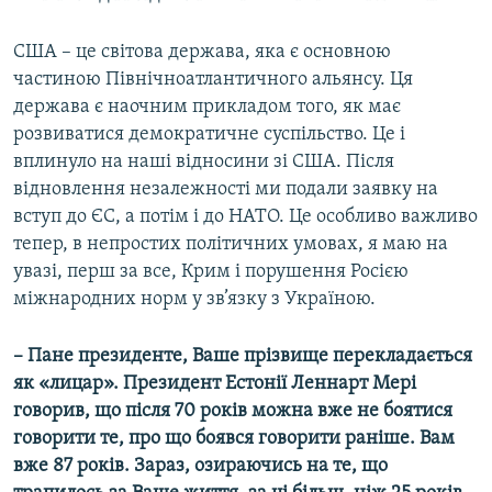
США – це світова держава, яка є основною
частиною Північноатлантичного альянсу. Ця
держава є наочним прикладом того, як має
розвиватися демократичне суспільство. Це і
вплинуло на наші відносини зі США. Після
відновлення незалежності ми подали заявку на
вступ до ЄС, а потім і до НАТО. Це особливо важливо
тепер, в непростих політичних умовах, я маю на
увазі, перш за все, Крим і порушення Росією
міжнародних норм у зв’язку з Україною.
– Пане президенте, Ваше прізвище перекладається
як «лицар». Президент Естонії Леннарт Мері
говорив, що після 70 років можна вже не боятися
говорити те, про що боявся говорити раніше. Вам
вже 87 років. Зараз, озираючись на те, що