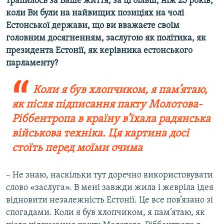
трапилось за Ваше життя, за ці більш, ніж 25 років,
коли Ви були на найвищих позиціях на чолі
Естонської держави, що ви вважаєте своїм
головним досягненням, заслугою як політика, як
президента Естонії, як керівника естонського
парламенту?
Коли я був хлопчиком, я пам’ятаю,
як після підписання пакту Молотова-
Ріббентропа в країну в’їхала радянська
військова техніка. Ця картина досі
стоїть перед моїми очима
– Не знаю, наскільки тут доречно використовувати
слово «заслуга». В мені завжди жила і жевріла ідея
відновити незалежність Естонії. Це все пов’язано зі
спогадами. Коли я був хлопчиком, я пам’ятаю, як