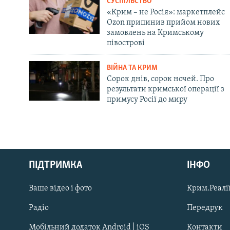
СУСПІЛЬСТВО
«Крим – не Росія»: маркетплейс
Ozon припинив прийом нових
замовлень на Кримському
півострові
ВІЙНА ТА КРИМ
Сорок днів, сорок ночей. Про
результати кримської операції з
примусу Росії до миру
Русский
ПІДТРИМКА
ІНФО
Qırımtatar
Ваше відео і фото
Крим.Реалії
ДОЛУЧАЙСЯ!
Радіо
Передрук
Мобільний додаток Android | iOS
Контакти