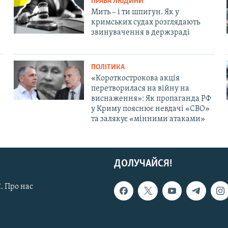
ПРАВА ЛЮДИНИ
Мить – і ти шпигун. Як у
кримських судах розглядають
звинувачення в держзраді
ПОЛІТИКА
«Короткострокова акція
перетворилася на війну на
виснаження»: Як пропаганда РФ
у Криму пояснює невдачі «СВО»
та залякує «мінними атаками»
ДОЛУЧАЙСЯ!
. Про нас