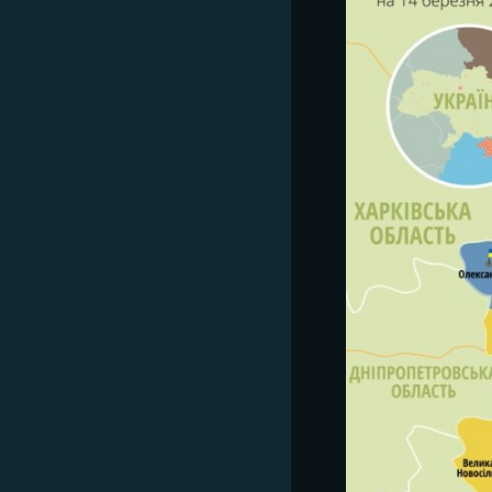
ВІДЕОУРОКИ «ELIFBE»
СВІДЧЕННЯ ОКУПАЦІЇ
УКРАЇНСЬКА ПРОБЛЕМА КРИМУ
ІНФОГРАФІКА