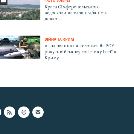
ФОТОГАЛЕРЕЇ
Краса Сімферопольського
водосховища та занедбаність
довкола
ВІЙНА ТА КРИМ
«Полювання на колони». Як ЗСУ
ріжуть військову логістику Росії в
Криму