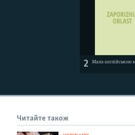
2
Мапа англійською 
Читайте також