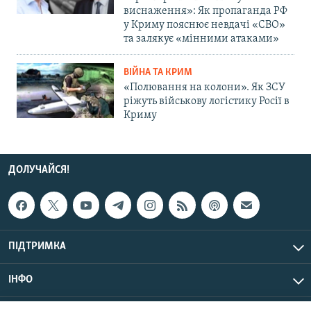
виснаження»: Як пропаганда РФ
у Криму пояснює невдачі «СВО»
та залякує «мінними атаками»
ВІЙНА ТА КРИМ
«Полювання на колони». Як ЗСУ
ріжуть військову логістику Росії в
Криму
ДОЛУЧАЙСЯ!
ПІДТРИМКА
ІНФО