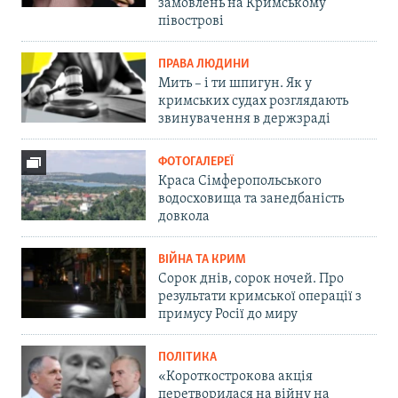
замовлень на Кримському
півострові
ПРАВА ЛЮДИНИ
Мить – і ти шпигун. Як у
кримських судах розглядають
звинувачення в держзраді
ФОТОГАЛЕРЕЇ
Краса Сімферопольського
водосховища та занедбаність
довкола
ВІЙНА ТА КРИМ
Сорок днів, сорок ночей. Про
результати кримської операції з
примусу Росії до миру
ПОЛІТИКА
«Короткострокова акція
перетворилася на війну на