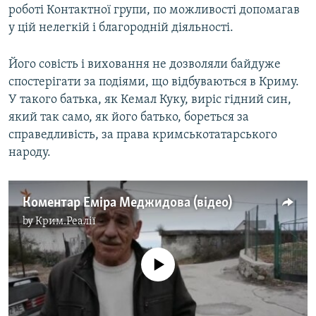
роботі Контактної групи, по можливості допомагав
у цій нелегкій і благородній діяльності.
Його совість і виховання не дозволяли байдуже
спостерігати за подіями, що відбуваються в Криму.
У такого батька, як Кемал Куку, виріс гідний син,
який так само, як його батько, бореться за
справедливість, за права кримськотатарського
народу.
Коментар Еміра Меджидова (відео)
by
Крим.Реалії
No media source currently available