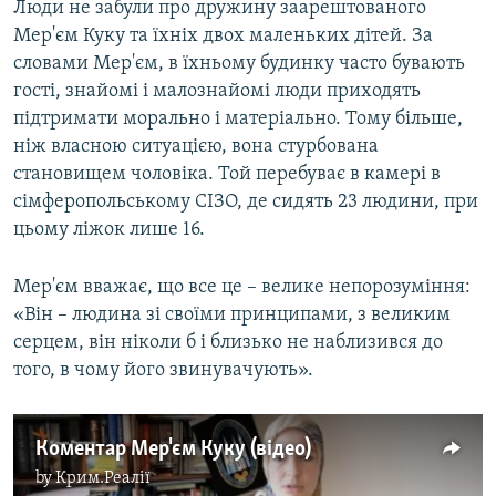
Люди не забули про дружину заарештованого
Мер'єм Куку та їхніх двох маленьких дітей. За
словами Мер'єм, в їхньому будинку часто бувають
гості, знайомі і малознайомі люди приходять
підтримати морально і матеріально. Тому більше,
ніж власною ситуацією, вона стурбована
становищем чоловіка. Той перебуває в камері в
сімферопольському СІЗО, де сидять 23 людини, при
цьому ліжок лише 16.
Мер'єм вважає, що все це – велике непорозуміння:
«Він – людина зі своїми принципами, з великим
серцем, він ніколи б і близько не наблизився до
того, в чому його звинувачують».
Коментар Мер'єм Куку (відео)
by
Крим.Реалії