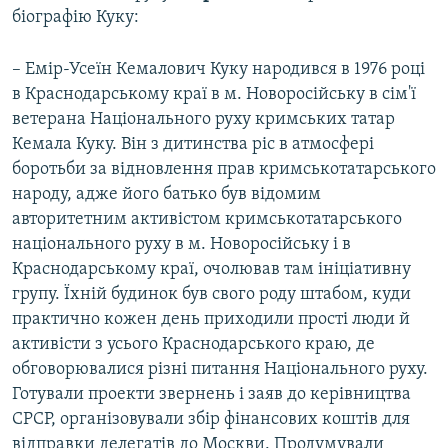
біографію Куку:
­– Емір-Усеїн Кемалович Куку народився в 1976 році
в Краснодарському краї в м. Новоросійську в сім'ї
ветерана Національного руху кримських татар
Кемала Куку. Він з дитинства ріс в атмосфері
боротьби за відновлення прав кримськотатарського
народу, адже його батько був відомим
авторитетним активістом кримськотатарського
національного руху в м. Новоросійську і в
Краснодарському краї, очолював там ініціативну
групу. Їхній будинок був свого роду штабом, куди
практично кожен день приходили прості люди й
активісти з усього Краснодарського краю, де
обговорювалися різні питання Національного руху.
Готували проекти звернень і заяв до керівництва
СРСР, організовували збір фінансових коштів для
відправки делегатів до Москви. Продумували