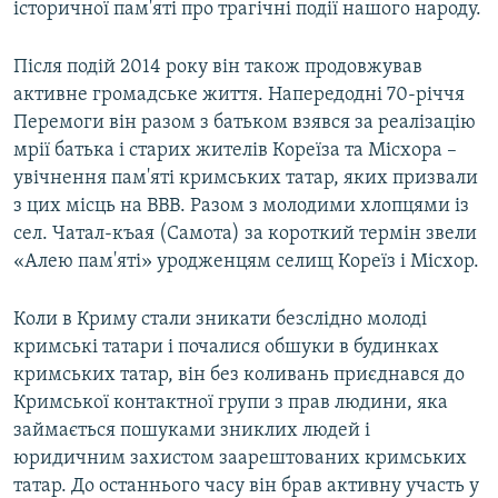
історичної пам'яті про трагічні події нашого народу.
Після подій 2014 року він також продовжував
активне громадське життя. Напередодні 70-річчя
Перемоги він разом з батьком взявся за реалізацію
мрії батька і старих жителів Кореїза та Місхора –
увічнення пам'яті кримських татар, яких призвали
з цих місць на ВВВ. Разом з молодими хлопцями із
сел. Чатал-къая (Самота) за короткий термін звели
«Алею пам'яті» уродженцям селищ Кореїз і Місхор.
Коли в Криму стали зникати безслідно молоді
кримські татари і почалися обшуки в будинках
кримських татар, він без коливань приєднався до
Кримської контактної групи з прав людини, яка
займається пошуками зниклих людей і
юридичним захистом заарештованих кримських
татар. До останнього часу він брав активну участь у