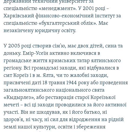
державний технічний університет за
спеціальністю «менеджмент». У 2001 році –
Харківський фінансово-економічний інститут за
спеціальністю «бухгалтерський облік». Має
незакінчену юридичну освіту.
У 2005 році створив сім'ю, має двох дітей, сина та
доньку. Емір-Усеїн активно включився в
громадське життя кримських татар ялтинського
регіону. Всі громадські заходи, які відбувалися в
смт Кореїз і в м. Ялта, чи то жалобні заходи,
присвячені даті 18 травня 1944 року або проведення
загальноялтинського національного свята
«Кыдырлез», або реставрація старої Кореїзької
мечеті – всі ці заходи проводилися за його активної
участі. Він не шкодував, як і його батько, ні
здоров'я, ні часу, ні сил для відродження на рідній
землі нашої культури, освіти і збереження