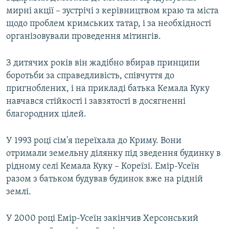
мирні акції – зустрічі з керівництвом краю та міста
щодо проблем кримських татар, і за необхідності
організовували проведення мітингів.
З дитячих років він жадібно вбирав принципи
боротьби за справедливість, співчуття до
пригноблених, і на прикладі батька Кемала Куку
навчався стійкості і завзятості в досягненні
благородних цілей.
У 1993 році сім'я переїхала до Криму. Вони
отримали земельну ділянку під зведення будинку в
рідному селі Кемала Куку – Кореїзі. Емір-Усеїн
разом з батьком будував будинок вже на рідній
землі.
У 2000 році Емір-Усеїн закінчив Херсонський