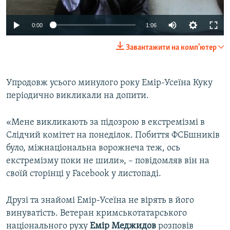
0:00
1:06
Завантажити на комп'ютер
Упродовж усього минулого року Емір-Усеїна Куку
періодично викликали на допити.
«Мене викликають за підозрою в екстремізмі в
Слідчий комітет на понеділок. Побиття ФСБшників
було, міжнаціональна ворожнеча теж, ось
екстремізму поки не шили», – повідомляв він на
своїй сторінці у Facebook у листопаді.
Друзі та знайомі Емір-Усеїна не вірять в його
винуватість. Ветеран кримськотатарського
національного руху
Емір Меджидов
розповів