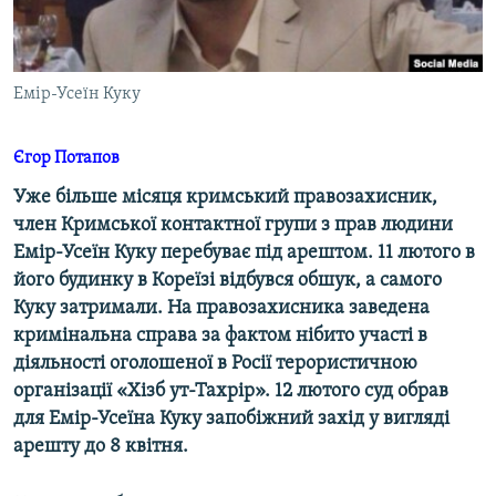
ВІДЕОУРОКИ «ELIFBE»
Русский
СВІДЧЕННЯ ОКУПАЦІЇ
Qırımtatar
Емір-Усеїн Куку
УКРАЇНСЬКА ПРОБЛЕМА КРИМУ
ДОЛУЧАЙСЯ!
ІНФОГРАФІКА
Єгор Потапов
Уже більше місяця кримський правозахисник,
член Кримської контактної групи з прав людини
Усі сайти RFE/RL
Емір-Усеїн Куку перебуває під арештом. 11 лютого в
його будинку в Кореїзі відбувся обшук, а самого
Куку затримали. На правозахисника заведена
кримінальна справа за фактом нібито участі в
діяльності оголошеної в Росії терористичною
організації «Хізб ут-Тахрір». 12 лютого суд обрав
для Емір-Усеїна Куку запобіжний захід у вигляді
арешту до 8 квітня.