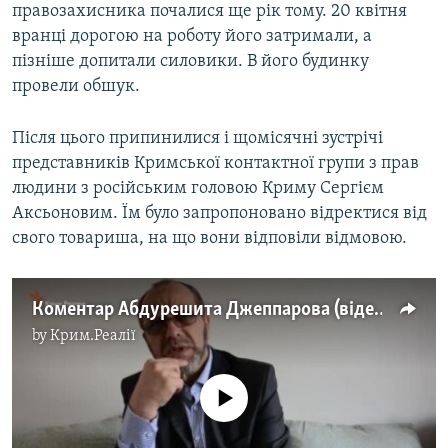
правозахисника почалися ще рік тому. 20 квітня
вранці дорогою на роботу його затримали, а
пізніше допитали силовики. В його будинку
провели обшук.
Після цього припинилися і щомісячні зустрічі
представників Кримської контактної групи з прав
людини з російським головою Криму Сергієм
Аксьоновим. Їм було запропоновано відректися від
свого товариша, на що вони відповіли відмовою.
Коментар Абдурешита Джеппарова (відео)
by
Крим.Реалії
No media source currently available