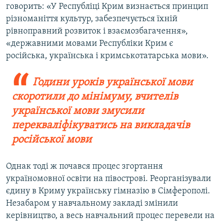
говорить: «У Республіці Крим визнається принцип
різноманіття культур, забезпечується їхній
рівноправний розвиток і взаємозбагачення»,
«державними мовами Республіки Крим є
російська, українська і кримськотатарська мови».
Години уроків української мови
скоротили до мінімуму,​ вчителів
української мови змусили
перекваліфікуватись на викладачів
російської мови
Однак тоді ж почався процес згортання
україномовної освіти на півострові. Реорганізували
єдину в Криму українську гімназію в Сімферополі.
Незабаром у навчальному закладі змінили
керівництво, а весь навчальний процес перевели на