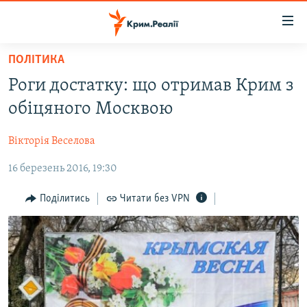
Доступність
посилання
Перейти
ПОЛІТИКА
до
НОВИНИ
Роги достатку: що отримав Крим з
основного
ВОДА.КРИМ
матеріалу
обіцяного Москвою
ВІДЕО ТА ФОТО
Перейти
до
Вікторія Веселова
ПОЛІТИКА
основної
16 березень 2016, 19:30
БЛОГИ
навігації
Перейти
ПОГЛЯД
Поділитись
Читати без VPN
до
ІНТЕРВ'Ю
пошуку
ВСЕ ЗА ДЕНЬ
СПЕЦПРОЕКТИ
ЯК ОБІЙТИ БЛОКУВАННЯ
ДЕПОРТАЦІЯ