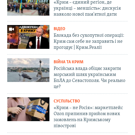
«Крим – єдиний регіон, де
українці – меншість»: дискусія
навколо нової пам'ятної дати
ВІДЕО
Блокада без сухопутної операції:
Крим сам себе не заправить і не
прогодує | Крим.Реалії
ВІЙНА ТА КРИМ
Російська влада обіцяє закрити
морський шлях українським
БпЛА до Севастополя. Чи реально
це?
СУСПІЛЬСТВО
«Крим – не Росія»: маркетплейс
Ozon припинив прийом нових
замовлень на Кримському
півострові