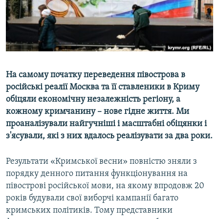
ВІДЕОУРОКИ «ELIFBE»
Русский
СВІДЧЕННЯ ОКУПАЦІЇ
Qırımtatar
УКРАЇНСЬКА ПРОБЛЕМА КРИМУ
ДОЛУЧАЙСЯ!
ІНФОГРАФІКА
На самому початку переведення півострова в
російські реалії Москва та її ставленики в Криму
обіцяли економічну незалежність регіону, а
Усі сайти RFE/RL
кожному кримчанину – нове гідне життя. Ми
проаналізували найгучніші і масштабні обіцянки і
з'ясували, які з них вдалось реалізувати за два роки​.
Результати «Кримської весни» повністю зняли з
порядку денного питання функціонування на
півострові російської мови, на якому впродовж 20
років будували свої виборчі кампанії багато
кримських політиків. Тому представники