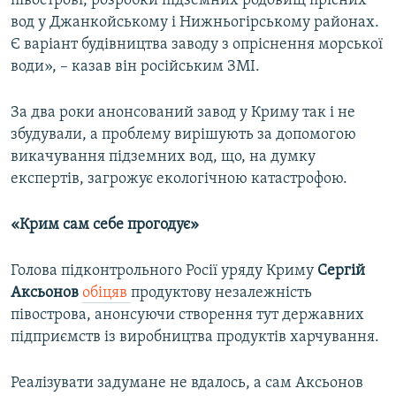
півострові, розробки підземних родовищ прісних
вод у Джанкойському і Нижньогірському районах.
Є варіант будівництва заводу з опріснення морської
води», – казав він російським ЗМІ.
За два роки анонсований завод у Криму так і не
збудували, а проблему вирішують за допомогою
викачування підземних вод, що, на думку
експертів, загрожує екологічною катастрофою.
«Крим сам себе прогодує»
Голова підконтрольного Росії уряду Криму
Сергій
Аксьонов
обіцяв
продуктову незалежність
півострова, анонсуючи створення тут державних
підприємств із виробництва продуктів харчування.
Реалізувати задумане не вдалось, а сам Аксьонов