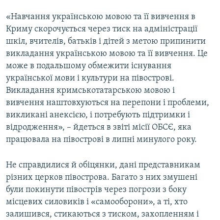
«Навчання українською мовою та її вивчення в
Криму скорочується через тиск на адміністрації
шкіл, вчителів, батьків і дітей з метою припинити
викладання українською мовою та її вивчення. Це
може в подальшому обмежити існування
української мови і культури на півострові.
Викладання кримськотатарською мовою і
вивчення наштовхуються на перепони і проблеми,
викликані анексією, і потребують підтримки і
відродження», – йдеться в звіті місії ОБСЄ, яка
працювала на півострові в липні минулого року.
Не справдилися й обіцянки, дані представникам
різних церков півострова. Багато з них змушені
були покинути півострів через погрози з боку
місцевих силовиків і «самооборони», а ті, хто
залишився, стикаються з тиском, захопленням і