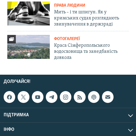
ПРАВА ЛЮДИНИ
Мить – і ти шпигун. Як у
кримських судах розглядають
звинувачення в держзраді
ФОТОГАЛЕРЕЇ
Краса Сімферопольського
водосховища та занедбаність
довкола
ДОЛУЧАЙСЯ!
ПІДТРИМКА
ІНФО