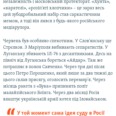
незалежність і московський протекторат. «Хунта»,
«карателі», «розіп'яті хлопчики» – це зараз весь
цей зубодробильний набір став саркастичним
мемом, а тоді він лився з будь-якого російського
медіарупора.
Червень був особливо спекотним. У Слов'янську ще
Стрєлков. З Маріуполя вибивають сепаратистів. У
Луганську збивають ІЛ-76 з десантниками. Десь на
північ від Луганська бореться «Айдар». Там же
потрапляє в полон Савченко. Через три дні після
цього Петро Порошенко, який лише за два тижні до
цього склав присягу, оголосить перемир'я. Через
місяць ракета з «Бука» припинить політ
малайзійського Боїнга. Через два місяці Росія
влаштує українській армії котел під Іловайськом.
У той момент сама ідея суду в Росії