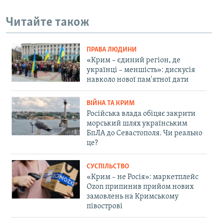
Читайте також
ПРАВА ЛЮДИНИ
«Крим – єдиний регіон, де
українці – меншість»: дискусія
навколо нової пам'ятної дати
ВІЙНА ТА КРИМ
Російська влада обіцяє закрити
морський шлях українським
БпЛА до Севастополя. Чи реально
це?
СУСПІЛЬСТВО
«Крим – не Росія»: маркетплейс
Ozon припинив прийом нових
замовлень на Кримському
півострові