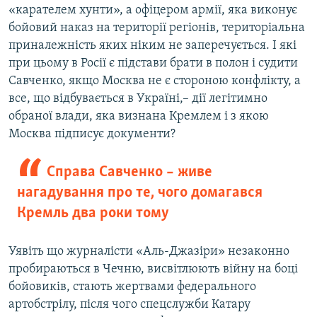
«карателем хунти», а офіцером армії, яка виконує
бойовий наказ на території регіонів, територіальна
приналежність яких ніким не заперечується. І які
при цьому в Росії є підстави брати в полон і судити
Савченко, якщо Москва не є стороною конфлікту, а
все, що відбувається в Україні,– дії легітимно
обраної влади, яка визнана Кремлем і з якою
Москва підписує документи?
Справа Савченко – живе
нагадування про те, чого домагався
Кремль два роки тому
Уявіть що журналісти «Аль-Джазіри» незаконно
пробираються в Чечню, висвітлюють війну на боці
бойовиків, стають жертвами федерального
артобстрілу, після чого спецслужби Катару