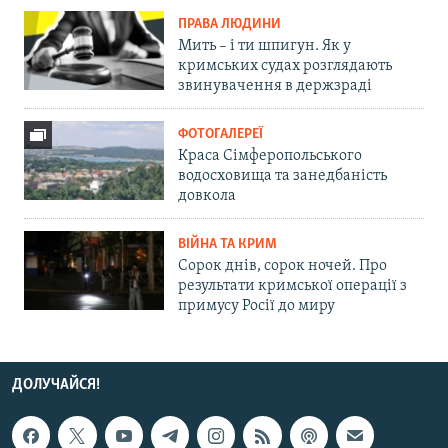
ПРАВА ЛЮДИНИ
Мить – і ти шпигун. Як у
кримських судах розглядають
звинувачення в держзраді
ФОТОГАЛЕРЕЇ
Краса Сімферопольського
водосховища та занедбаність
довкола
ВІЙНА ТА КРИМ
Сорок днів, сорок ночей. Про
результати кримської операції з
примусу Росії до миру
ДОЛУЧАЙСЯ!