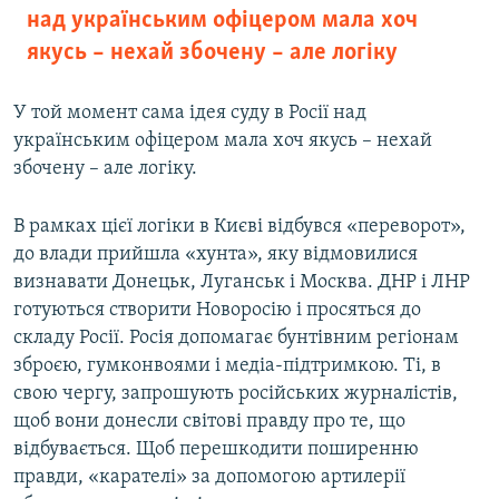
над українським офіцером мала хоч
якусь – нехай збочену – але логіку
У той момент сама ідея суду в Росії над
українським офіцером мала хоч якусь – нехай
збочену – але логіку.
В рамках цієї логіки в Києві відбувся «переворот»,
до влади прийшла «хунта», яку відмовилися
визнавати Донецьк, Луганськ і Москва. ДНР і ЛНР
готуються створити Новоросію і просяться до
складу Росії. Росія допомагає бунтівним регіонам
зброєю, гумконвоями і медіа-підтримкою. Ті, в
свою чергу, запрошують російських журналістів,
щоб вони донесли світові правду про те, що
відбувається. Щоб перешкодити поширенню
правди, «карателі» за допомогою артилерії