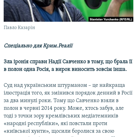
ВІДЕОУРОКИ «ELIFBE»
Русский
СВІДЧЕННЯ ОКУПАЦІЇ
Qırımtatar
УКРАЇНСЬКА ПРОБЛЕМА КРИМУ
Павло Казарін
ДОЛУЧАЙСЯ!
ІНФОГРАФІКА
Спеціально для Крим.Реалії
Зла іронія справи Надії Савченко в тому, що брала її
Усі сайти RFE/RL
в полон одна Росія, а вирок виносить зовсім інша.
Суд над українським штурманом – це найкраща
ілюстрація того, як змінився порядок денний в Росії
за два минулі роки. Тому що Савченко взяли в
полон в червні 2014 року. Може, хтось забув, але
тоді з точки зору кремлівських медіатемників
«народні республіки», які повстали проти
«київської хунти», щосили боролися за свою