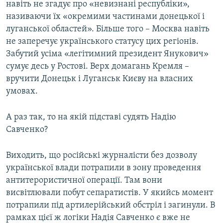
навіть не згадує про «невизнані республіки»,
називаючи їх «окремими частинами донецької і
луганської областей». Більше того – Москва навіть
не заперечує українського статусу цих регіонів.
Забутий усіма «легітимний президент Янукович»
сумує десь у Ростові. Верх домагань Кремля –
вручити Донецьк і Луганськ Києву на власних
умовах.
А раз так, то на якій підставі судять Надію
Савченко?
Виходить, що російські журналісти без дозволу
української влади потрапили в зону проведення
антитерористичної операції. Там вони
висвітлювали побут сепаратистів. У якийсь момент
потрапили під артилерійський обстріл і загинули. В
рамках цієї ж логіки Надія Савченко є вже не