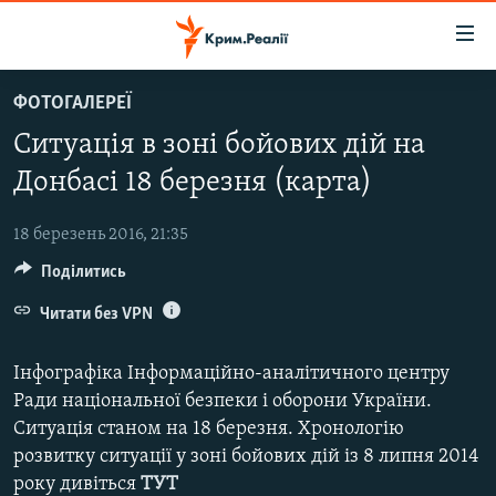
Доступність
посилання
Перейти
ФОТОГАЛЕРЕЇ
до
НОВИНИ
Ситуація в зоні бойових дій на
основного
ВОДА.КРИМ
матеріалу
Донбасі 18 березня (карта)
ВІДЕО ТА ФОТО
Перейти
до
18 березень 2016, 21:35
ПОЛІТИКА
основної
Поділитись
БЛОГИ
навігації
Перейти
Читати без VPN
ПОГЛЯД
до
ІНТЕРВ'Ю
пошуку
Інфографіка Інформаційно-аналітичного центру
ВСЕ ЗА ДЕНЬ
Ради національної безпеки і оборони України.
Ситуація станом на 18 березня. Хронологію
СПЕЦПРОЕКТИ
розвитку ситуації у зоні бойових дій із 8 липня 2014
ЯК ОБІЙТИ БЛОКУВАННЯ
ДЕПОРТАЦІЯ
року дивіться
ТУТ