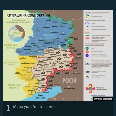
ВІДЕОУРОКИ «ELIFBE»
Русский
СВІДЧЕННЯ ОКУПАЦІЇ
Qırımtatar
УКРАЇНСЬКА ПРОБЛЕМА КРИМУ
ДОЛУЧАЙСЯ!
ІНФОГРАФІКА
Усі сайти RFE/RL
1
Мапа українською мовою