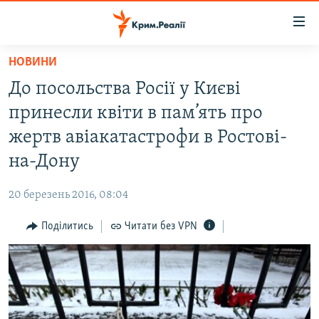
Доступність
посилання
Перейти
НОВИНИ
до
НОВИНИ
До посольства Росії у Києві
основного
ВОДА.КРИМ
матеріалу
принесли квіти в пам’ять про
ВІДЕО ТА ФОТО
Перейти
жертв авіакатастрофи в Ростові-
до
ПОЛІТИКА
на-Дону
основної
БЛОГИ
навігації
20 березень 2016, 08:04
Перейти
ПОГЛЯД
до
Поділитись
Читати без VPN
ІНТЕРВ'Ю
пошуку
ВСЕ ЗА ДЕНЬ
СПЕЦПРОЕКТИ
ЯК ОБІЙТИ БЛОКУВАННЯ
ДЕПОРТАЦІЯ