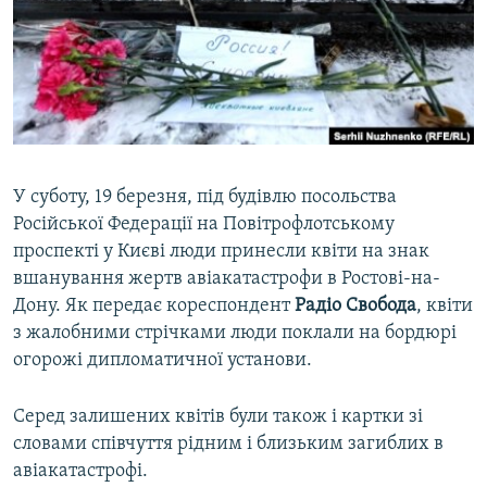
ВІДЕОУРОКИ «ELIFBE»
Русский
СВІДЧЕННЯ ОКУПАЦІЇ
Qırımtatar
УКРАЇНСЬКА ПРОБЛЕМА КРИМУ
ДОЛУЧАЙСЯ!
ІНФОГРАФІКА
У суботу, 19 березня, під будівлю посольства
Російської Федерації на Повітрофлотському
Усі сайти RFE/RL
проспекті у Києві люди принесли квіти на знак
вшанування жертв авіакатастрофи в Ростові-на-
Дону. Як передає кореспондент
Радіо Свобода
, квіти
з жалобними стрічками люди поклали на бордюрі
огорожі дипломатичної установи.
Серед залишених квітів були також і картки зі
словами співчуття рідним і близьким загиблих в
авіакатастрофі.