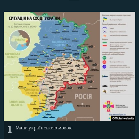
ВІДЕОУРОКИ «ELIFBE»
Русский
СВІДЧЕННЯ ОКУПАЦІЇ
Qırımtatar
УКРАЇНСЬКА ПРОБЛЕМА КРИМУ
ДОЛУЧАЙСЯ!
ІНФОГРАФІКА
Усі сайти RFE/RL
1
Мапа українською мовою