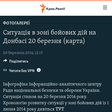
Доступність
посилання
Перейти
ФОТОГАЛЕРЕЇ
до
НОВИНИ
Ситуація в зоні бойових дій на
основного
ВОДА.КРИМ
матеріалу
Донбасі 20 березня (карта)
ВІДЕО ТА ФОТО
Перейти
до
20 березень 2016, 12:13
ПОЛІТИКА
основної
Поділитись
БЛОГИ
навігації
Перейти
Читати без VPN
ПОГЛЯД
до
ІНТЕРВ'Ю
пошуку
Інфографіка Інформаційно-аналітичного центру
ВСЕ ЗА ДЕНЬ
Ради національної безпеки та оборони України.
Ситуація станом на 20 березня 2016 року.
СПЕЦПРОЕКТИ
Хронологію розвитку ситуації у зоні бойових дій із 1
ЯК ОБІЙТИ БЛОКУВАННЯ
ДЕПОРТАЦІЯ
липня 2014 року дивіться
ТУТ