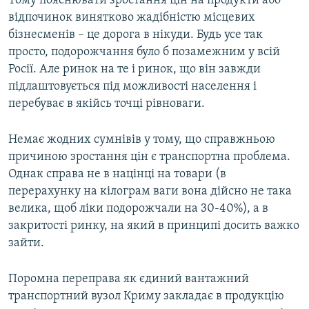
Тому пояснювати зростання цін на продукти або
відпочинок винятково жадібністю місцевих
бізнесменів – це дорога в нікуди. Будь усе так
просто, подорожчання було б позамежним у всій
Росії. Але ринок на те і ринок, що він завжди
підлаштовується під можливості населення і
перебуває в якійсь точці рівноваги.
Немає жодних сумнівів у тому, що справжньою
причиною зростання цін є транспортна проблема.
Однак справа не в націнці на товари (в
перерахунку на кілограм ваги вона дійсно не така
велика, щоб ліки подорожчали на 30-40%), а в
закритості ринку, на який в принципі досить важко
зайти.
Поромна переправа як єдиний вантажний
транспортний вузол Криму закладає в продукцію