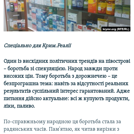
ВІДЕОУРОКИ «ELIFBE»
Русский
СВІДЧЕННЯ ОКУПАЦІЇ
Qırımtatar
УКРАЇНСЬКА ПРОБЛЕМА КРИМУ
ДОЛУЧАЙСЯ!
ІНФОГРАФІКА
Спеціально для Крим.Реалії
Один із висхідних політичних трендів на півострові
Усі сайти RFE/RL
– боротьба зі спекуляцією. Народ завжди проти
високих цін. Тому боротьба з дорожнечею – це
безпрограшна тема: навіть за відсутності реальних
результатів суспільний інтерес гарантований. Адже
питання дійсно актуальне: всі ж купують продукти,
ліки, паливо.
По-справжньому народною ця боротьба стала за
радянських часів. Пам'ятаю, як читав вирізки з