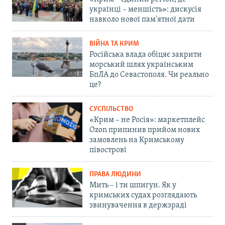
українці – меншість»: дискусія
навколо нової пам'ятної дати
ВІЙНА ТА КРИМ
Російська влада обіцяє закрити
морський шлях українським
БпЛА до Севастополя. Чи реально
це?
СУСПІЛЬСТВО
«Крим – не Росія»: маркетплейс
Ozon припинив прийом нових
замовлень на Кримському
півострові
ПРАВА ЛЮДИНИ
Мить – і ти шпигун. Як у
кримських судах розглядають
звинувачення в держзраді