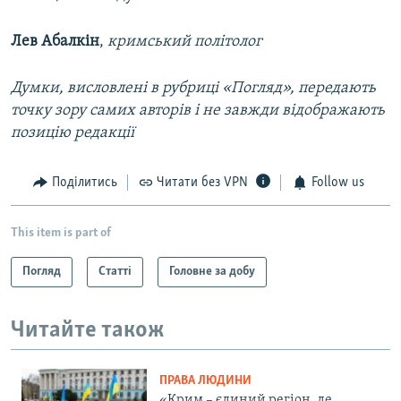
Лев Абалкін
,
кримський політолог
Думки, висловлені в рубриці «Погляд», передають
точку зору самих авторів і не завжди відображають
позицію редакції
Поділитись
Читати без VPN
Follow us
This item is part of
Погляд
Статті
Головне за добу
Читайте також
ПРАВА ЛЮДИНИ
«Крим – єдиний регіон, де