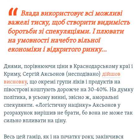
Влада використовує всі можливі
важелі тиску, щоб створити видимість
боротьби зі спекуляціями. І плювати
на умовності начебто вільної
економіки і відкритого ринку...
Днями, порівнюючи ціни в Краснодарському краї і
Криму, Сергій Аксьонов (несподівано)
дійшов
висновку
, що окремі групи ліків і продуктів на
півострові коштують дорожче на 30-40%. На думку
політика, в усьому винні, звісно ж, аморальні
спекулянти. «Логістичну націнку» Аксьонов у
розрахунок вирішив не брати, бо вона не може так
сильно впливати на ціну.
Весь цей гамір, як і на початку року, закінчився