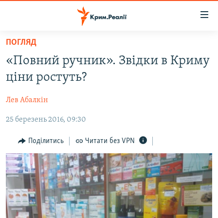
Доступність
посилання
Перейти
ПОГЛЯД
до
НОВИНИ
«Повний ручник». Звідки в Криму
основного
ВОДА.КРИМ
матеріалу
ціни ростуть?
ВІДЕО ТА ФОТО
Перейти
до
Лев Абалкін
ПОЛІТИКА
основної
25 березень 2016, 09:30
БЛОГИ
навігації
Перейти
ПОГЛЯД
Поділитись
Читати без VPN
до
ІНТЕРВ'Ю
пошуку
ВСЕ ЗА ДЕНЬ
СПЕЦПРОЕКТИ
ЯК ОБІЙТИ БЛОКУВАННЯ
ДЕПОРТАЦІЯ