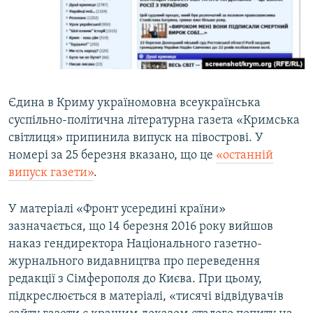
ВІДЕОУРОКИ «ELIFBE»
Русский
СВІДЧЕННЯ ОКУПАЦІЇ
Qırımtatar
УКРАЇНСЬКА ПРОБЛЕМА КРИМУ
ДОЛУЧАЙСЯ!
ІНФОГРАФІКА
Єдина в Криму україномовна всеукраїнська
суспільно-політична літературна газета «Кримська
світлиця» припинила випуск на півострові. У
Усі сайти RFE/RL
номері за 25 березня вказано, що це
«останній
випуск газети»
.
У матеріалі «Фронт усередині країни»
зазначається, що 14 березня 2016 року вийшов
наказ гендиректора Національного газетно-
журнального видавництва про переведення
редакції з Сімферополя до Києва. При цьому,
підкреслюється в матеріалі, «тисячі відвідувачів