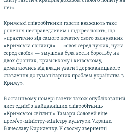
сайту газети є кращим доказом сталого попиту на
неї».
Кримські співробітники газети вважають таке
рішення несправедливим і підкреслюють, що
«практично від самого початку свого заснування
«Кримська світлиця» — «своя серед чужих, чужа
серед своїх» — змушена була вести боротьбу на
двох фронтах, кримському і київському,
домагаючись від влади уваги і державницького
ставлення до гуманітарних проблем українства в
Криму».
В останньому номері газети також опублікований
лист однієї з найдавніших співробітниць
«Кримської світлиці» Тамари Соловей віце-
прем'єр-міністру-міністру культури України
В'ячеславу Кириленку. У своєму зверненні