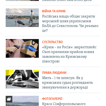
навколо нової пам'ятної дати
ВІЙНА ТА КРИМ
Російська влада обіцяє закрити
морський шлях українським
БпЛА до Севастополя. Чи реально
це?
СУСПІЛЬСТВО
«Крим – не Росія»: маркетплейс
Ozon припинив прийом нових
замовлень на Кримському
півострові
ПРАВА ЛЮДИНИ
Мить – і ти шпигун. Як у
кримських судах розглядають
звинувачення в держзраді
ФОТОГАЛЕРЕЇ
Краса Сімферопольського