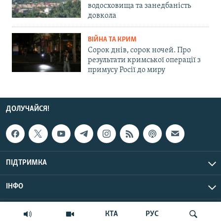
водосховища та занедбаність
довкола
ВІЙНА ТА КРИМ
Сорок днів, сорок ночей. Про
результати кримської операції з
примусу Росії до миру
ДОЛУЧАЙСЯ!
ПІДТРИМКА
ІНФО
© Крим.Реалії, 2026 | Усі права застережено.
КТА
РУС