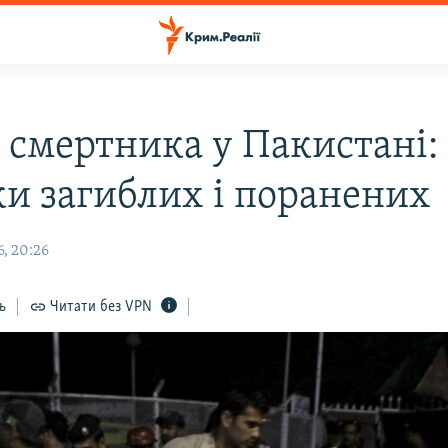
 смертника у Пакистані:
ки загиблих і поранених
, 20:26
ь
Читати без VPN