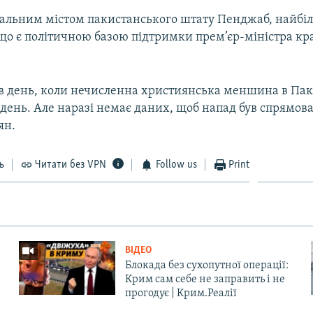
ральним містом пакистанського штату Пенджаб, найбіл
що є політичною базою підтримки прем’єр-міністра кр
 в день, коли нечисленна християнська меншина в Пак
кдень. Але наразі немає даних, щоб напад був спрямов
ян.
ь
Читати без VPN
Follow us
Print
ВІДЕО
Блокада без сухопутної операції:
Крим сам себе не заправить і не
прогодує | Крим.Реалії