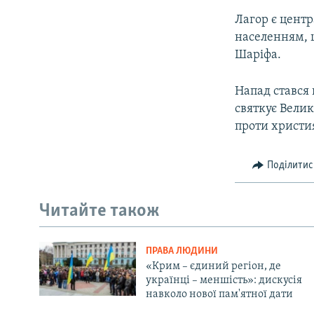
Лагор є цент
населенням, 
Шаріфа.
Напад стався
святкує Вели
проти христи
Поділитис
Читайте також
ПРАВА ЛЮДИНИ
«Крим – єдиний регіон, де
українці – меншість»: дискусія
навколо нової пам'ятної дати