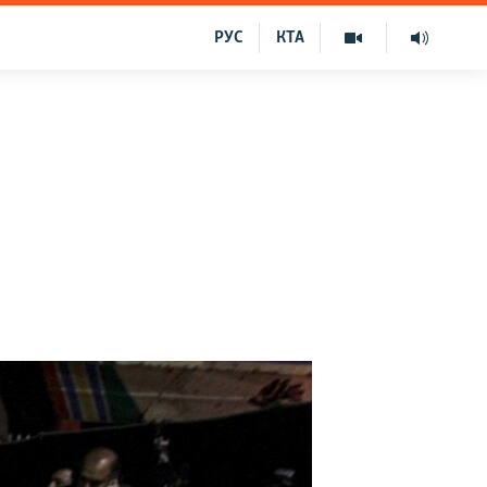
РУС
КТА