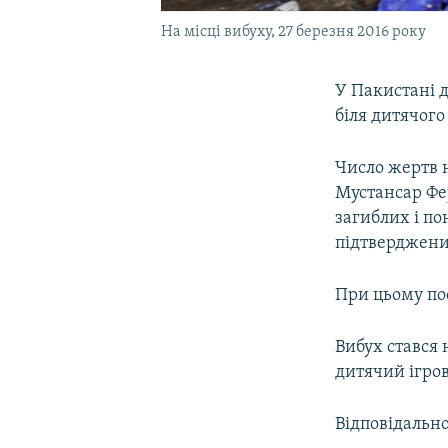
На місці вибуху, 27 березня 2016 року
У Пакистані 
біля дитячого
Число жертв н
Мустансар Фе
загиблих і п
підтверджених
При цьому по
Вибух стався 
дитячий ігро
Відповідально