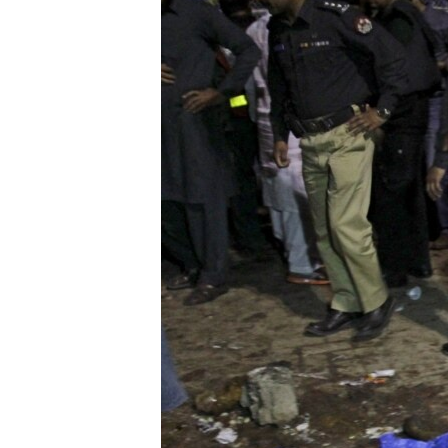
ВІДЕОУРОКИ «ELIFBE»
СВІДЧЕННЯ ОКУПАЦІЇ
УКРАЇНСЬКА ПРОБЛЕМА КРИМУ
ІНФОГРАФІКА