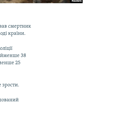
ував смертник
оді країни.
оліції
найменше 38
менше 25
 зрости.
ашований