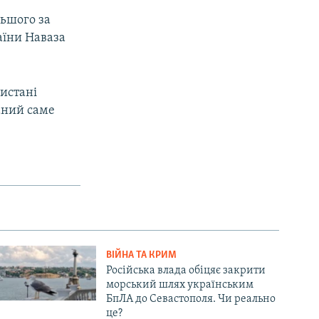
ьшого за
аїни Наваза
истані
аний саме
ВІЙНА ТА КРИМ
Російська влада обіцяє закрити
морський шлях українським
БпЛА до Севастополя. Чи реально
це?