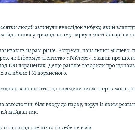
десятки людей загинули внаслідок вибуху, який влашт
 майданчика у громадському парку в місті Лагорі на сх
азивають наразі різне. Зокрема, начальник місцевої п
роз, як інформує агентство «Ройтерз», заявив про що
онад 100 поранених. Дещо раніше говорили про щонай
 загиблих і 61 пораненого.
садовці зазначають, що наведене число жертв може ще
на автостоянці біля входу до парку, поруч із яким розт
вий майданчик.
сті за напад іще ніхто на себе не взяв.