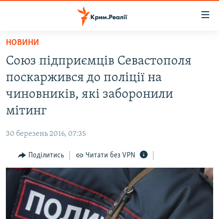
Доступність
посилання
Перейти
НОВИНИ
до
НОВИНИ
Союз підприємців Севастополя
основного
ВОДА.КРИМ
матеріалу
поскаржився до поліції на
ВІДЕО ТА ФОТО
Перейти
чиновників, які заборонили
до
ПОЛІТИКА
мітинг
основної
БЛОГИ
навігації
30 березень 2016, 07:35
Перейти
ПОГЛЯД
до
Поділитись
Читати без VPN
ІНТЕРВ'Ю
пошуку
ВСЕ ЗА ДЕНЬ
СПЕЦПРОЕКТИ
ЯК ОБІЙТИ БЛОКУВАННЯ
ДЕПОРТАЦІЯ