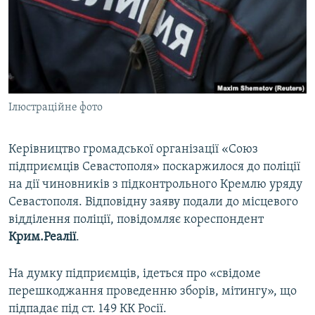
ВІДЕОУРОКИ «ELIFBE»
Русский
СВІДЧЕННЯ ОКУПАЦІЇ
Qırımtatar
УКРАЇНСЬКА ПРОБЛЕМА КРИМУ
ДОЛУЧАЙСЯ!
ІНФОГРАФІКА
Ілюстраційне фото
Керівництво громадської організації «Союз
Усі сайти RFE/RL
підприємців Севастополя» поскаржилося до поліції
на дії чиновників з підконтрольного Кремлю уряду
Севастополя. Відповідну заяву подали до місцевого
відділення поліції, повідомляє кореспондент
Крим.Реалії
.
На думку підприємців, ідеться про «свідоме
перешкоджання проведенню зборів, мітингу», що
підпадає під ст. 149 КК Росії.