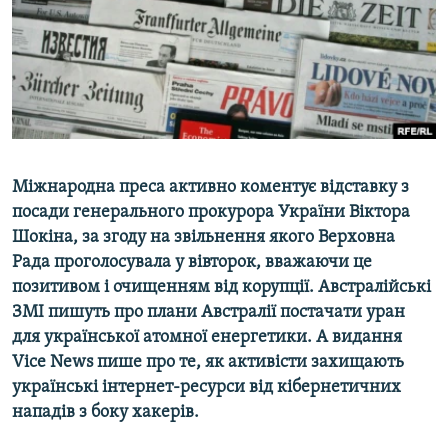
ВІДЕОУРОКИ «ELIFBE»
Русский
СВІДЧЕННЯ ОКУПАЦІЇ
Qırımtatar
УКРАЇНСЬКА ПРОБЛЕМА КРИМУ
ДОЛУЧАЙСЯ!
ІНФОГРАФІКА
Міжнародна преса активно коментує відставку з
посади генерального прокурора України Віктора
Усі сайти RFE/RL
Шокіна, за згоду на звільнення якого Верховна
Рада проголосувала у вівторок, вважаючи це
позитивом і очищенням від корупції. Австралійські
ЗМІ пишуть про плани Австралії постачати уран
для української атомної енергетики. А видання
Vice News пише про те, як активісти захищають
українські інтернет-ресурси від кібернетичних
нападів з боку хакерів.