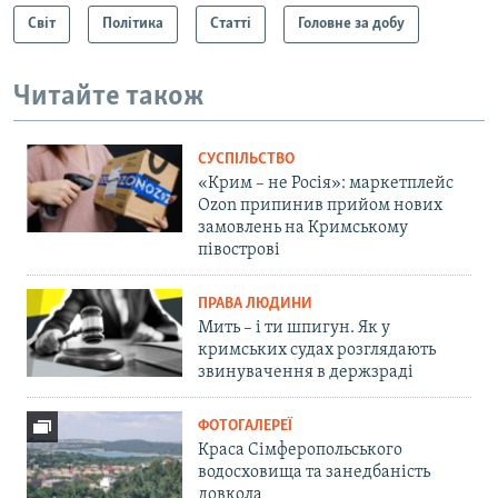
Світ
Політика
Статті
Головне за добу
Читайте також
СУСПІЛЬСТВО
«Крим – не Росія»: маркетплейс
Ozon припинив прийом нових
замовлень на Кримському
півострові
ПРАВА ЛЮДИНИ
Мить – і ти шпигун. Як у
кримських судах розглядають
звинувачення в держзраді
ФОТОГАЛЕРЕЇ
Краса Сімферопольського
водосховища та занедбаність
довкола