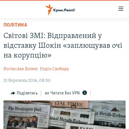
Доступність
посилання
Перейти
ПОЛІТИКА
до
НОВИНИ
Світові ЗМІ: Відправлений у
основного
ВОДА.КРИМ
матеріалу
відставку Шокін «заплющував очі
ВІДЕО ТА ФОТО
Перейти
на корупцію»
до
ПОЛІТИКА
основної
Ростислав Хотин
Радіо Свобода
БЛОГИ
навігації
Перейти
31 березень 2016, 08:30
ПОГЛЯД
до
ІНТЕРВ'Ю
Поділитись
Читати без VPN
пошуку
ВСЕ ЗА ДЕНЬ
СПЕЦПРОЕКТИ
ЯК ОБІЙТИ БЛОКУВАННЯ
ДЕПОРТАЦІЯ