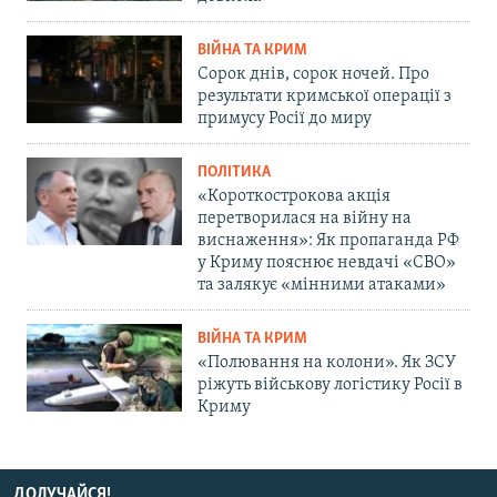
ВІЙНА ТА КРИМ
Сорок днів, сорок ночей. Про
результати кримської операції з
примусу Росії до миру
ПОЛІТИКА
«Короткострокова акція
перетворилася на війну на
виснаження»: Як пропаганда РФ
у Криму пояснює невдачі «СВО»
та залякує «мінними атаками»
ВІЙНА ТА КРИМ
«Полювання на колони». Як ЗСУ
ріжуть військову логістику Росії в
Криму
ДОЛУЧАЙСЯ!