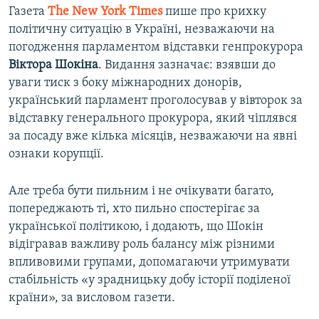
Газета
The New York Times
пише про крихку
політичну ситуацію в Україні, незважаючи на
погодження парламентом відставки генпрокурора
Віктора Шокіна
. Видання зазначає: взявши до
уваги тиск з боку міжнародних донорів,
український парламент проголосував у вівторок за
відставку генерального прокурора, який чіплявся
за посаду вже кілька місяців, незважаючи на явні
ознаки корупції.
Але треба бути пильним і не очікувати багато,
попереджають ті, хто пильно спостерігає за
української політикою, і додають, що Шокін
відігравав важливу роль балансу між різними
впливовими групами, допомагаючи утримувати
стабільність «у зрадницьку добу історії поділеної
країни», за висловом газети.