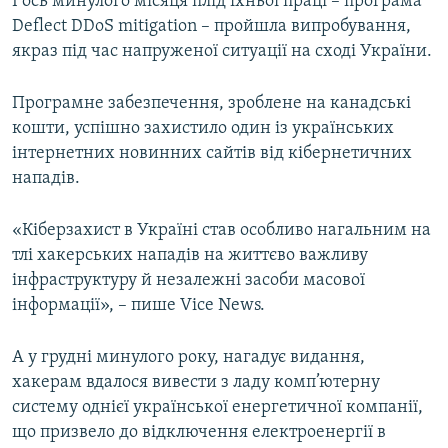
І ось минулого місяця плід їхньої праці – програма
Deflect DDoS mitigation – пройшла випробування,
якраз під час напруженої ситуації на сході України.
Програмне забезпечення, зроблене на канадські
кошти, успішно захистило один із українських
інтернетних новинних сайтів від кібернетичних
нападів.
«Кіберзахист в Україні став особливо нагальним на
тлі хакерських нападів на життєво важливу
інфраструктуру й незалежні засоби масової
інформації», – пише Vice News.
А у грудні минулого року, нагадує видання,
хакерам вдалося вивести з ладу комп’ютерну
систему однієї української енергетичної компанії,
що призвело до відключення електроенергії в