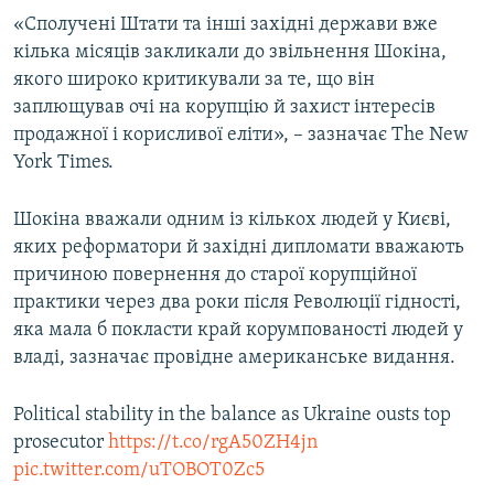
«Сполучені Штати та інші західні держави вже
кілька місяців закликали до звільнення Шокіна,
якого широко критикували за те, що він
заплющував очі на корупцію й захист інтересів
продажної і корисливої еліти», – зазначає The New
York Times.
Шокіна вважали одним із кількох людей у Києві,
яких реформатори й західні дипломати вважають
причиною повернення до старої корупційної
практики через два роки після Революції гідності,
яка мала б покласти край корумпованості людей у
владі, зазначає провідне американське видання.
Political stability in the balance as Ukraine ousts top
prosecutor
https://t.co/rgA50ZH4jn
pic.twitter.com/uTOBOT0Zc5