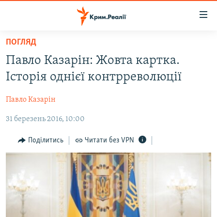
Доступність
посилання
Перейти
ПОГЛЯД
до
НОВИНИ
Павло Казарін: Жовта картка.
основного
ВОДА.КРИМ
матеріалу
Історія однієї контрреволюції
ВІДЕО ТА ФОТО
Перейти
до
Павло Казарін
ПОЛІТИКА
основної
31 березень 2016, 10:00
БЛОГИ
навігації
Перейти
ПОГЛЯД
Поділитись
Читати без VPN
до
ІНТЕРВ'Ю
пошуку
ВСЕ ЗА ДЕНЬ
СПЕЦПРОЕКТИ
ЯК ОБІЙТИ БЛОКУВАННЯ
ДЕПОРТАЦІЯ