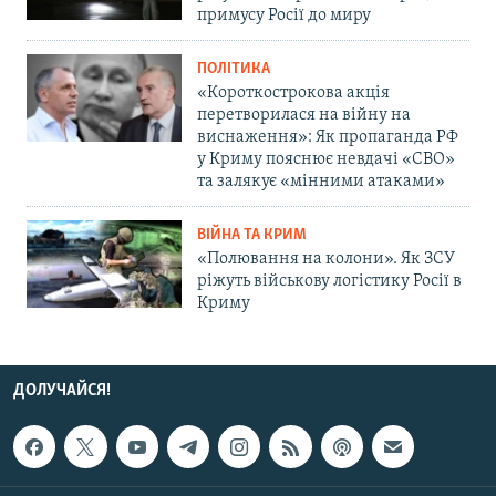
примусу Росії до миру
ПОЛІТИКА
«Короткострокова акція
перетворилася на війну на
виснаження»: Як пропаганда РФ
у Криму пояснює невдачі «СВО»
та залякує «мінними атаками»
ВІЙНА ТА КРИМ
«Полювання на колони». Як ЗСУ
ріжуть військову логістику Росії в
Криму
ДОЛУЧАЙСЯ!