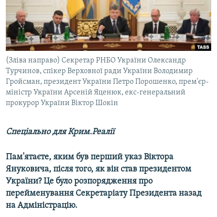
ВІДЕОУРОКИ «ELIFBE»
Русский
СВІДЧЕННЯ ОКУПАЦІЇ
Qırımtatar
УКРАЇНСЬКА ПРОБЛЕМА КРИМУ
ДОЛУЧАЙСЯ!
(Зліва направо) Секретар РНБО України Олександр
ІНФОГРАФІКА
Турчинов, спікер Верховної ради України Володимир
Гройсман, президент України Петро Порошенко, прем'єр-
міністр України Арсеній Яценюк, екс-генеральний
прокурор України Віктор Шокін
Усі сайти RFE/RL
Спеціально для Крим.Реалії
Пам'ятаєте, яким був перший указ Віктора
Януковича, після того, як він став президентом
України? Це було розпорядження про
перейменування Секретаріату Президента назад
на Адміністрацію.