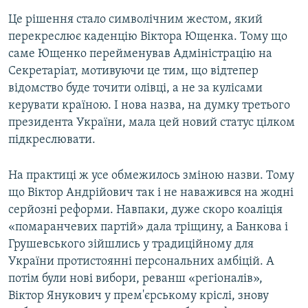
Це рішення стало символічним жестом, який
перекреслює каденцію Віктора Ющенка. Тому що
саме Ющенко перейменував Адміністрацію на
Секретаріат, мотивуючи це тим, що відтепер
відомство буде точити олівці, а не за кулісами
керувати країною. І нова назва, на думку третього
президента України, мала цей новий статус цілком
підкреслювати.
На практиці ж усе обмежилось зміною назви. Тому
що Віктор Андрійович так і не наважився на жодні
серйозні реформи. Навпаки, дуже скоро коаліція
«помаранчевих партій» дала тріщину, а Банкова і
Грушевського зійшлись у традиційному для
України протистоянні персональних амбіцій. А
потім були нові вибори, реванш «регіоналів»,
Віктор Янукович у прем'єрському кріслі, знову