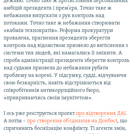
дежавю. Точно таке ж протистояння персональних
амбіцій президента і прем'єра. Точно таке ж
небажання випускати з рук контроль над
потоками. Точно таке ж небажання створювати
«кабмін технократів». Реформа прокуратури
провалена, прагнення президента зберегти
контроль над відомством призвело до витіснення з
системи тих людей, які намагались її змінити. А
спроба адміністрації президента зберегти контроль
над судами призвела до небажання рубати
проблему на корені. У підсумку, судді, відчуваючи
свою безкарність, навіть відстрілюються від
співробітників антикорупційного бюро,
«прикриваючись своїм імунітетом».
І ось уже реєструється проект
про відтворення ДАІ
.
А потім –
про створення об'єднання на Донбасі
, що
спричинить босніізацію конфлікту. Ті агенти змін,