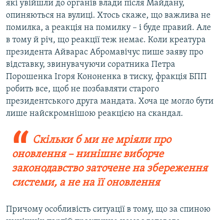
які увійшли до органів влади після Майдану,
опиняються на вулиці. Хтось скаже, що важлива не
помилка, а реакція на помилку – і буде правий. Але
в тому й річ, що реакції теж немає. Коли креатура
президента Айварас Абромавічус пише заяву про
відставку, звинувачуючи соратника Петра
Порошенка Ігоря Кононенка в тиску, фракція БПП
робить все, щоб не позбавляти старого
президентського друга мандата. Хоча це могло бути
лише найскромнішою реакцією на скандал.
Скільки б ми не мріяли про
оновлення – нинішнє виборче
законодавство заточене на збереження
системи, а не на її оновлення
Причому особливість ситуації в тому, що за спиною