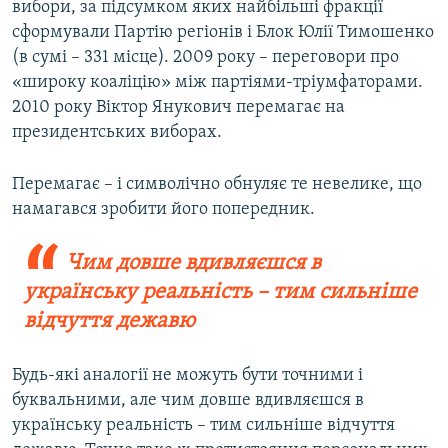
вибори, за підсумком яких найбільші фракції
сформували Партію регіонів і Блок Юлії Тимошенко
(в сумі – 331 місце). 2009 року – переговори про
«широку коаліцію» між партіями-тріумфаторами.
2010 року Віктор Янукович перемагає на
президентських виборах.
Перемагає – і символічно обнуляє те невелике, що
намагався зробити його попередник.
Чим довше вдивляєшся в
українську реальність – тим сильніше
відчуття дежавю
Будь-які аналогії не можуть бути точними і
буквальними, але чим довше вдивляєшся в
українську реальність – тим сильніше відчуття