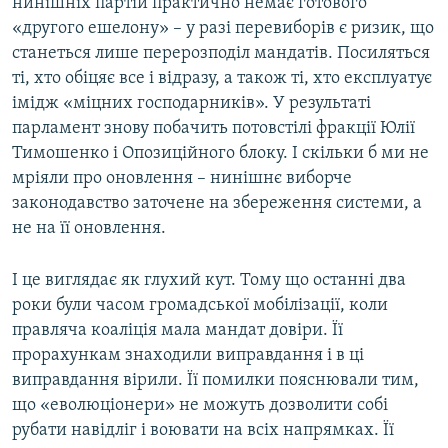
нинішніх партій практично немає готового
«другого ешелону» – у разі перевиборів є ризик, що
станеться лише перерозподіл мандатів. Посиляться
ті, хто обіцяє все і відразу, а також ті, хто експлуатує
імідж «міцних господарників». У результаті
парламент знову побачить потовстілі фракції Юлії
Тимошенко і Опозиційного блоку. І скільки б ми не
мріяли про оновлення – нинішнє виборче
законодавство заточене на збереження системи, а
не на її оновлення.
І це виглядає як глухий кут. Тому що останні два
роки були часом громадської мобілізації, коли
правляча коаліція мала мандат довіри. Її
прорахункам знаходили виправдання і в ці
виправдання вірили. Її помилки пояснювали тим,
що «еволюціонери» не можуть дозволити собі
рубати навідліг і воювати на всіх напрямках. Її