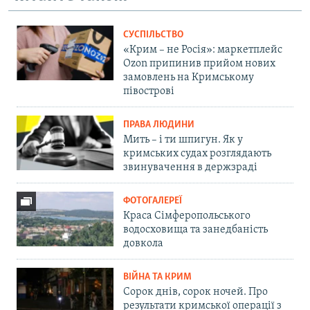
СУСПІЛЬСТВО
«Крим – не Росія»: маркетплейс
Ozon припинив прийом нових
замовлень на Кримському
півострові
ПРАВА ЛЮДИНИ
Мить – і ти шпигун. Як у
кримських судах розглядають
звинувачення в держзраді
ФОТОГАЛЕРЕЇ
Краса Сімферопольського
водосховища та занедбаність
довкола
ВІЙНА ТА КРИМ
Сорок днів, сорок ночей. Про
результати кримської операції з