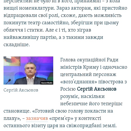
перспективі не було ні в кого, принаймні – з кола
вищої номенклатури. Зараз акторам, які пристойно
відпрацювали свої ролі, схоже, дають можливість
покинути театр самостійно, зберігши при цьому
обличчя і статки. Але є і ті, хто зіграв
найважливішу партію, а з такими завжди
складніше.
Голова окупаційної Ради
міністрів Криму і одночасно
центральний персонаж
«возз'єднання» півострова з
Росією
Сергій Аксьонов
Сергій Аксьонов
розуміє, наскільки
небезпечне його теперішє
становище. «Готовий свою голову покласти на
плаху», –
зазначив
«прем'єр» у контексті
останнього візиту царя на свіжопридбані землі.