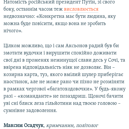
Натомість російський президент Путін, зі свого
боку, останнім часом теж
висловлюється
недвозначно: «Конкретна має бути людина, яку
можна буде повісити, якщо вона не зробить
нічого».
Цілком можливо, що і сам Аксьонов радий був би
змотати вудочки і вирушити спокійно доживати
свої дні в променях неминущої слави десь у Сочі, та
ввірена відповідальність ніяк не дозволяє. Він –
козирна карта, туз, якого вмілий шулер приберігає
наостанок, але не може рано чи пізно не розміняти
в рамках чергової «багатоходовочки». У будь-якому
разі – «команданте» не позаздриш. Щоночі бачити
уві сні блиск леза гільйотини над твоєю головою –
сумнівне задоволення.
Максим Осадчук
, кримчанин, політолог