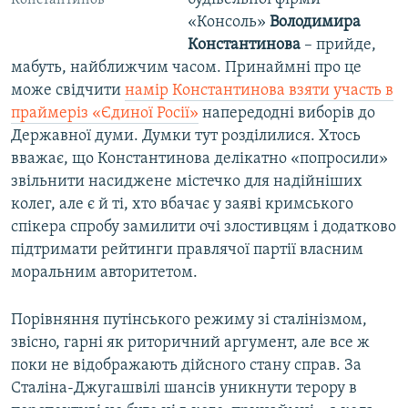
Константинов
«Консоль»
Володимира
Константинова
– прийде,
мабуть, найближчим часом. Принаймні про це
може свідчити
намір Константинова взяти участь в
праймеріз «Єдиної Росії»
напередодні виборів до
Державної думи. Думки тут розділилися. Хтось
вважає, що Константинова делікатно «попросили»
звільнити насиджене містечко для надійніших
колег, але є й ті, хто вбачає у заяві кримського
спікера спробу замилити очі злостивцям і додатково
підтримати рейтинги правлячої партії власним
моральним авторитетом.
Порівняння путінського режиму зі сталінізмом,
звісно, гарні як риторичний аргумент, але все ж
поки не відображають дійсного стану справ. За
Сталіна-Джугашвілі шансів уникнути терору в