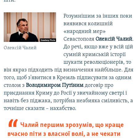
піти.
Розумнішим за інших поки
виявився колишній
«народний мер»
Севастополя
Олексій Чалий
.
До речі, якщо вже у всій цій
Олексій Чалий
сумній кримській історії
шукати революціонерів, то
він якраз підходить під визначення найбільше. Для
того, щоб з'явитися в Кремль підписувати за одним
столом з
Володимиром Путіним
договір про
приєднання Криму до Росії у звичайному светрі і
навіть без піджака, потрібна неабияка сміливість, а
точніше сказати – нахабство.
Чалий першим зрозумів, що краще
вчасно піти з власної волі, а не чекати