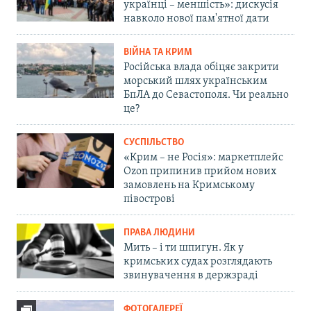
українці – меншість»: дискусія
навколо нової пам'ятної дати
ВІЙНА ТА КРИМ
Російська влада обіцяє закрити
морський шлях українським
БпЛА до Севастополя. Чи реально
це?
СУСПІЛЬСТВО
«Крим – не Росія»: маркетплейс
Ozon припинив прийом нових
замовлень на Кримському
півострові
ПРАВА ЛЮДИНИ
Мить – і ти шпигун. Як у
кримських судах розглядають
звинувачення в держзраді
ФОТОГАЛЕРЕЇ