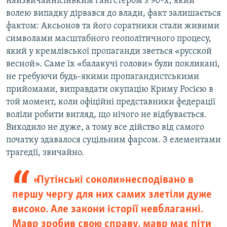
найзвичайнісіньким гангстером з 90-х, який
волею випадку дірвався до влади, факт залишається
фактом: Аксьонов та його соратники стали живими
символами масштабного геополітичного процесу,
який у кремлівської пропаганди зветься «русской
весной». Саме їх «балакучі голови» були покликані,
не гребуючи будь-якими пропагандистськими
прийомами, виправдати окупацію Криму Росією в
той момент, коли офіційні представники федерації
воліли робити вигляд, що нічого не відбувається.
Виходило не дуже, а тому все дійство від самого
початку здавалося суцільним фарсом. З елементами
трагедії, звичайно.
«Путінські соколи» несподівано в
першу чергу для них самих злетіли дуже
високо. Але закони історії невблаганні.
Мавр зробив свою справу, мавр має піти