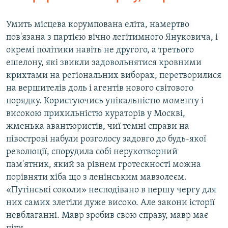
Умить місцева корумпована еліта, намертво
пов'язана з партією вічно легітимного Януковича, і
окремі політики навіть не другого, а третього
ешелону, які звикли задовольнятися кровними
крихтами на регіональних виборах, перетворилися
на вершителів доль і агентів нового світового
порядку. Користуючись унікальністю моменту і
високою прихильністю кураторів у Москві,
жменька авантюристів, чиї темні справи на
півострові набули розголосу задовго до будь-якої
революції, спорудила собі нерукотворний
пам'ятник, який за рівнем гротескності можна
порівняти хіба що з ленінським мавзолеєм.
«Путінські соколи» несподівано в першу чергу для
них самих злетіли дуже високо. Але закони історії
невблаганні. Мавр зробив свою справу, мавр має