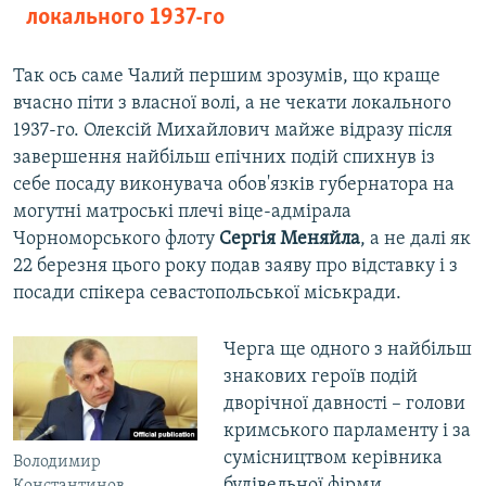
локального 1937-го
Так ось саме Чалий першим зрозумів, що краще
вчасно піти з власної волі, а не чекати локального
1937-го. Олексій Михайлович майже відразу після
завершення найбільш епічних подій спихнув із
себе посаду виконувача обов'язків губернатора на
могутні матроські плечі віце-адмірала
Чорноморського флоту
Сергія Меняйла
, а не далі як
22 березня цього року подав заяву про відставку і з
посади спікера севастопольської міськради.
Черга ще одного з найбільш
знакових героїв подій
дворічної давності – голови
кримського парламенту і за
сумісництвом керівника
Володимир
будівельної фірми