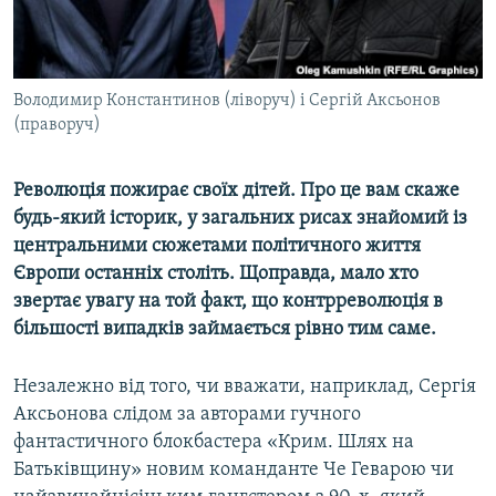
ВІДЕОУРОКИ «ELIFBE»
Русский
СВІДЧЕННЯ ОКУПАЦІЇ
Qırımtatar
УКРАЇНСЬКА ПРОБЛЕМА КРИМУ
Володимир Константинов (ліворуч) і Сергій Аксьонов
(праворуч)
ДОЛУЧАЙСЯ!
ІНФОГРАФІКА
Революція пожирає своїх дітей. Про це вам скаже
будь-який історик, у загальних рисах знайомий із
Усі сайти RFE/RL
центральними сюжетами політичного життя
Європи останніх століть. Щоправда, мало хто
звертає увагу на той факт, що контрреволюція в
більшості випадків займається рівно тим саме.
Незалежно від того, чи вважати, наприклад, Сергія
Аксьонова слідом за авторами гучного
фантастичного блокбастера «Крим. Шлях на
Батьківщину» новим команданте Че Геварою чи