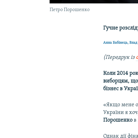
Петро Порошенко
Гучне розслі
Анна Бабінець, Влад
(Передрук із
Коли 2014 рок
виборцям, що
бізнес в Укра
«Якщо мене об
України я хоч
Порошенко
в 
Однак дії фі