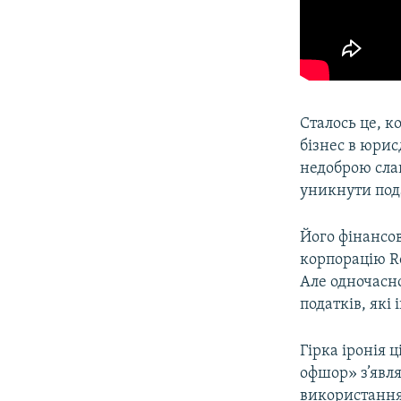
Сталось це, к
бізнес в юрис
недоброю слав
уникнути под
Його фінансов
корпорацію R
Але одночасн
податків, які
Гірка іронія 
офшор» з’явля
використання