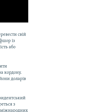
еревести свій
фшор із
ість або
бити
а кордону.
йони доларів
резидентський
реться з
з міжнародних