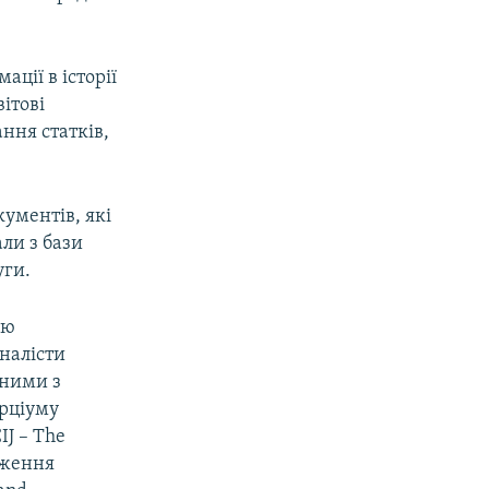
ції в історії
ітові
ння статків,
кументів, які
ли з бази
уги.
ою
рналісти
 ними з
рціуму
IJ – The
ідження