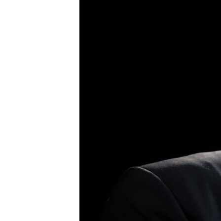
ВІДЕОУРОКИ «ELIFBE»
СВІДЧЕННЯ ОКУПАЦІЇ
УКРАЇНСЬКА ПРОБЛЕМА КРИМУ
ІНФОГРАФІКА