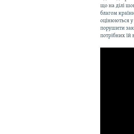
що на ділі ш
благом країн
оцінюються у 
порушити зак
потрібних їй в