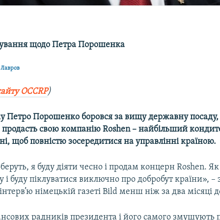
дування щодо Петра Порошенка
 Лавров
сайту OCCRР
)
у Петро Порошенко боровся за вищу державну посаду, 
 продасть свою компанію Roshen – найбільший конди
їні, щоб повністю зосередитися на управлінні країною.
еруть, я буду діяти чесно і продам концерн Roshen. Я
у і буду піклуватися виключно про добробут країни», –
інтерв’ю німецькій газеті Bild менш ніж за два місяці д
нансових радників президента і його самого змушують 