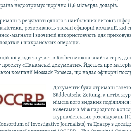
країна недоотримує щорічно 11,6 мільярда доларів.
римані в результаті одного з найбільших витоків інформа
алістики, розкривають таємні офшорні компанії, які св
знес-магнати і злочинці використовують для приховува
податків і шахрайських операцій.
аційної угоди за участю Roshen можна знайти серед до
у проекту «Панамські документи». Йдеться про матеріа
кої компанії Mossack Fonseca, що надає офшорні посл
Документи були отримані газет
Süddeutsche Zeitung, а потім жу
німецького видання поділилися
колегами з Міжнародного консо
журналістських розслідувань (IC
Consortium of Investigative Journalists) та Центру з досл