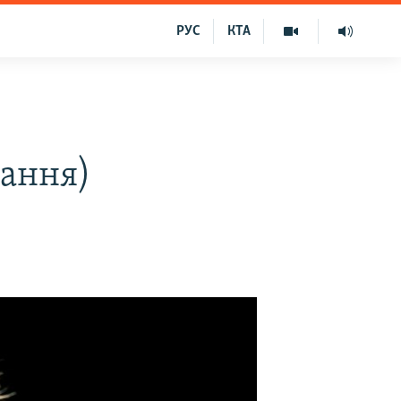
РУС
КТА
р
вання)