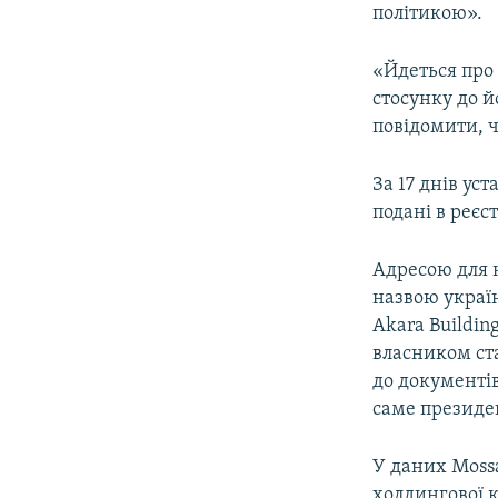
політикою».
«Йдеться про 
стосунку до й
повідомити, ч
За 17 днів ус
подані в реє
Адресою для н
назвою україн
Akara Buildin
власником ст
до документі
саме президе
У даних Mossa
холдингової к