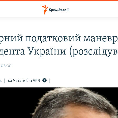
ний податковий манев
дента України (розсліду
, 08:30
ь
Читати без VPN