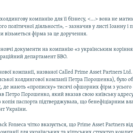
холдингову компанію для її бізнесу, <...> вона не мати
ого політичної діяльності», – зазначив у листі Іоанну і
и візьметься фірма за це доручення.
тановчі документи на компанію «з українським корінн
страційний департамент БВО.
ової компанії, названої Called Prime Asset Partners Ltd.
ської холдингової компанії Петра Порошенка), було о
g, де мають «прописку» тисячі офшорних фірм з усього
ав Петро Порошенко, який вказав свою київську адрес
в копія паспорта підтверджувала, що бенефіціарним вл
нт України.
ck Fonseca чітко вказується, що Prime Asset Partners ві
омпанії для українських та кіпрських структур кондит