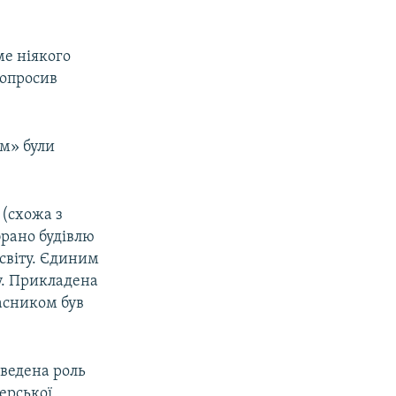
ме ніякого
 попросив
ям» були
 (схожа з
брано будівлю
 світу. Єдиним
у. Прикладена
асником був
дведена роль
ерської