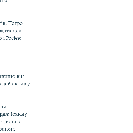
and
тів, Петро
одатковій
 і Росією
авини: він
в цей актив у
ший
ордж Іоанну
 листа з
заної з