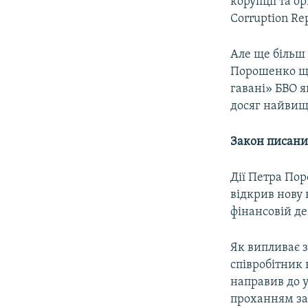
корупції та о
Corruption Rep
Але ще більш 
Порошенко що
гавані» БВО я
досяг найвищ
Закон писаний
Дії Петра Пор
відкрив нову 
фінансовій де
Як випливає з
співробітник
направив до у
проханням зар