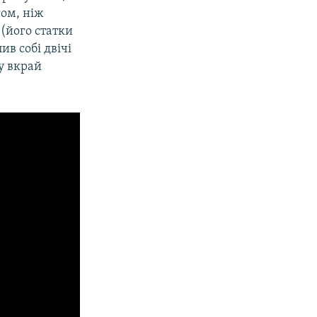
гом, ніж
(його статки
ив собі двічі
у вкрай