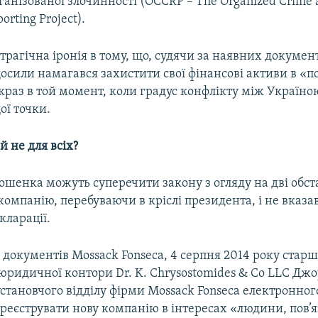
рганізованої злочинності (OCCRP – The Organized Crime 
orting Project).
трагічна іронія в тому, що, судячи за наявних докумен
сили намагався захистити свої фінансові активи в «п
краз в той момент, коли градус конфлікту між Україною
ої точки.
 не для всіх?
ошенка можуть суперечити закону з огляду на дві обст
компанію, перебуваючи в кріслі президента, і не вказа
кларації.
 документів Mossack Fonseca, 4 серпня 2014 року стар
 юридичної контори Dr. K. Chrysostomides & Co LLC Дж
становчого відділу фірми Mossack Fonseca електронного
еєструвати нову компанію в інтересах «людини, пов’я