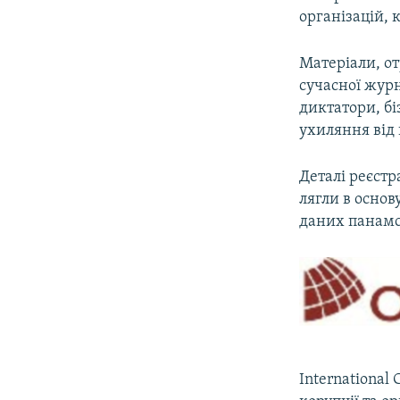
організацій, 
Матеріали, от
сучасної журн
диктатори, бі
ухиляння від 
Деталі реєстр
лягли в основ
даних панамсь
International 