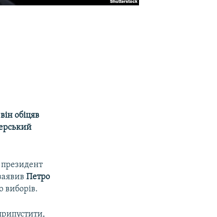
він обіцяв
терський
к президент
 заявив
Петро
о виборів.
припустити,