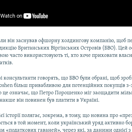
оли він заснував офшорну холдингову компанію, щоб п
дикцію Британських Віргінських Островів (БВО). Цей о
ою часто використовують ті, хто хоче приховати власн
атків.
і консультанти говорять, що БВО були обрані, щоб зро
oshen більш привабливою для потенційних покупців з-з
о це означає, що Петро Порошенко міг заощадити міль
 інакше він повинен був платити в Україні.
цієї історії полягає, зокрема, в тому, що новина про «п
ється в той момент, коли український уряд активно бо
м «податкових гаваней», через які, за даними однієї 