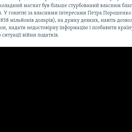
околадний магнат був більше стурбований власним бла
и. У гонитві за власними інтересами Петра Порошенко 
858 мільйонів доларів), на думку деяких, навіть дозвол
он, надати недостовірну інформацію і позбавити країн
 ситуації війни податків.