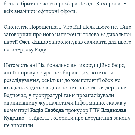
батька британського прем'єра Девіда Камерона. У
всіх знайшли офшорні фірми.
Опоненти Порошенка в Україні після цього негайно
заговорили про його імпічмент: голова Радикальної
партії
Олег Ляшко
запропонував скликати для цього
позачергову Раду.
Натомість ані Національне антикорупційне бюро,
ані Генпрокуратура не збираються починати
розслідування, оскільки до компетенції обох не
входить слідство відносно чинного глави держави.
Водночас, у прокуратурі таки проаналізували
оприлюднену журналістами інформацію, сказав у
коментарі
Радіо Свобода
прокурор ГПУ
Владислав
Куценко
­– і підстав говорити про порушення закону
не знайшли.