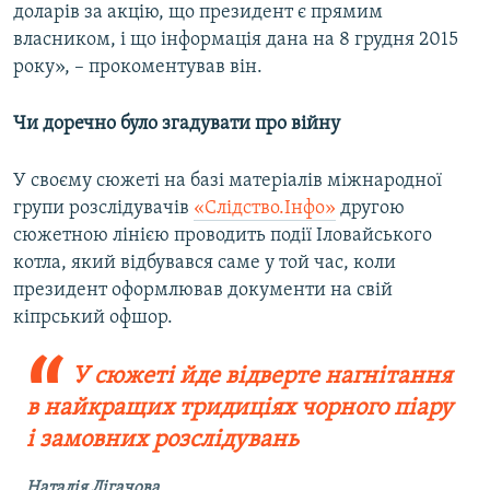
доларів за акцію, що президент є прямим
власником, і що інформація дана на 8 грудня 2015
року», – прокоментував він.
Чи доречно було згадувати про війну
У своєму сюжеті на базі матеріалів міжнародної
групи розслідувачів
«Слідство.Інфо»
другою
сюжетною лінією проводить події Іловайського
котла, який відбувався саме у той час, коли
президент оформлював документи на свій
кіпрський офшор.
У сюжеті йде відверте нагнітання
в найкращих тридиціях чорного піару
і замовних розслідувань
Наталія Лігачова