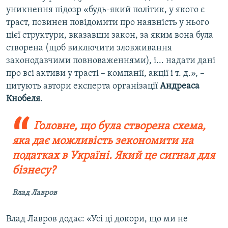
уникнення підозр «будь-який політик, у якого є
траст, повинен повідомити про наявність у нього
цієї структури, вказавши закон, за яким вона була
створена (щоб виключити зловживання
законодавчими повноваженнями), і... надати дані
про всі активи у трасті – компанії, акції і т. д.», –
цитують автори експерта організації
Андреаса
Кнобеля
.
Головне, що була створена схема,
яка дає можливість зекономити на
податках в Україні. Який це сигнал для
бізнесу?
Влад Лавров
Влад Лавров додає: «Усі ці докори, що ми не