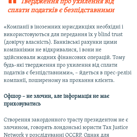
Твердження про ухилення від
сплати податків є безпідставними
«Компанії в іноземних юрисдикціях необхідні і
використовуються для передання їх у blind trust
(довірчу власність). Банківські рахунки цими
компаніями не відкривалися, і вони не
здійснювали жодних фінансових операцій. Тому
будь-які твердження про ухилення від сплати
податків є безпідставними», – йдеться в прес-релізі
компанії, поширеному на прохання клієнта.
Офшор – не злочин, але інформація не має
приховуватись
Створення закордонного трасту президентом не є
злочином, говорять лондонські юристи Tax Justice
Network у розслідуванні OCCRP. Однак для