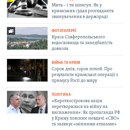
Мить – і ти шпигун. Як у
кримських судах розглядають
звинувачення в держзраді
ФОТОГАЛЕРЕЇ
Краса Сімферопольського
водосховища та занедбаність
довкола
ВІЙНА ТА КРИМ
Сорок днів, сорок ночей. Про
результати кримської операції з
примусу Росії до миру
ПОЛІТИКА
«Короткострокова акція
перетворилася на війну на
виснаження»: Як пропаганда РФ
у Криму пояснює невдачі «СВО»
та залякує «мінними атаками»