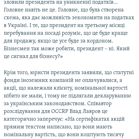
зловили президента на уникненні податків…
Головне навіть не це. Головне, що була створена
схема, яка дає можливість зекономити на податках
в Україні. І те, що президент на третьому місяці
перебування на посаді розуміє, що це буде краще
для продажу, якщо це усе буде за кордоном.
Бізнесмен так може робити, президент – ні. Який
це сигнал для бізнесу?»
Крім того, юристи президента заявили, що статутні
фонди іноземних компаній не оплачувалися, а
акції, що належали клієнту, номінальної вартості
нібито не мали, і тому не підлягали декларуванню
за українським законодавством. Співавтор
розслідування для OCCRP Влад Лавров це
категорично заперечує: «На сертифікатах акцій
прямим текстом написано, що вони мають
номінальну вартість, що вони коштують тисячу