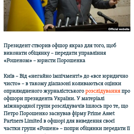
ВІДЕОУРОКИ «ELIFBE»
Русский
СВІДЧЕННЯ ОКУПАЦІЇ
Qırımtatar
УКРАЇНСЬКА ПРОБЛЕМА КРИМУ
ДОЛУЧАЙСЯ!
ІНФОГРАФІКА
Президент створив офшор якраз для того, щоб
виконати обіцянку – передати управління
«Рошеном» – юристи Порошенка
Усі сайти RFE/RL
Київ – Від «негайно імпічмент!» до «все юридично
чисто» – в такому діапазоні коливаються оцінки
оприлюдненого журналістського
розслідування
про
офшори президента України. У матеріалі
міжнародної групи розслідувачів ішлось про те, що
Петро Порошенко заснував фірму Prime Asset
Partners Limited в офшорі для виведення своєї
частки групи «Рошен» – попри обіцянки передати її