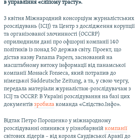
в управління «сліпому трасту».
3 квітня Міжнародний консорціум журналістських
розслідувань (ICIJ) та Центр з дослідження корупції
та організованої злочинності (OCCRP)
оприлюднили дані про офшорні компанії 140
політиків із понад 50 держав світу. Проект, що
дістав назву Panama Papers, заснований на
масштабному витоку інформації від панамської
компанії Mossack Fonseca, який потрапив до
німецької Süddeutsche Zeitung, а та, у свою чергу,
передала матеріали журналістам-розслідувачам з
ICIJ та OCCRP. В Україні розслідування на базі цих
документів
зробила
команда «Слідство.Інфо».
Відтак Петро Порошенко у міжнародному
розслідуванні опинився у різнобарвній
компанії
світових лідерів – від короля Саудівської Аравії до