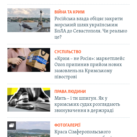
ВІЙНА ТА КРИМ
Російська влада обіцяє закрити
морський шлях українським
БпЛА до Севастополя. Чи реально
це?
СУСПІЛЬСТВО
«Крим – не Росія»: маркетплейс
Ozon припинив прийом нових
замовлень на Кримському
півострові
ПРАВА ЛЮДИНИ
Мить – і ти шпигун. Як у
кримських судах розглядають
звинувачення в держзраді
ФОТОГАЛЕРЕЇ
Краса Сімферопольського