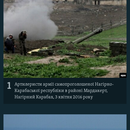
ВІДЕОУРОКИ «ELIFBE»
Русский
СВІДЧЕННЯ ОКУПАЦІЇ
Qırımtatar
УКРАЇНСЬКА ПРОБЛЕМА КРИМУ
ДОЛУЧАЙСЯ!
ІНФОГРАФІКА
Усі сайти RFE/RL
1
Артилеристи армії самопроголошеної Нагірно-
Карабаської республіки в районі Мардакерт,
Нагірний Карабах, 3 квітня 2016 року