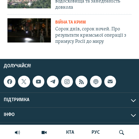
водосховища та занедбаність
довкола
ВІЙНА ТА КРИМ
Сорок днів, сорок ночей. Про
результати кримської операції з
примусу Росії до миру
ДОЛУЧАЙСЯ!
ПІДТРИМКА
ІНФО
© Крим.Реалії, 2026 | Усі права застережено.
КТА
РУС