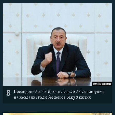
8
Президент Азербайджану Ільхам Алієв виступив
на засіданні Ради безпеки в Баку 3 квітня